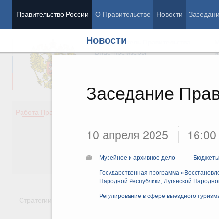
Правительство России
О Правительстве
Новости
Заседан
Новости
Председатель Правительства
М
Вице-премьеры
М
Заседание Прав
Демография
Занято
Работа Правительства
Здоровье
Технол
10 апреля 2025
16:00
Образование
Эконом
Культура
Финан
Общество
Социал
Музейное и архивное дело
Бюджеты
Государство
Государственная программа «Восстановле
Народной Республики, Луганской Народной
Регулирование в сфере выездного туризм
Стратегии
Государственные программы
Национальн