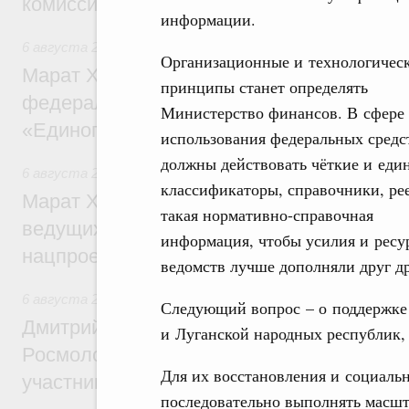
комиссии по промышленности
информации.
6 августа 2026
,
Регулирование в сфере строительства
Организационные и технологичес
Марат Хуснуллин: Более 130 социальных
принципы станет определять
федерального значения построено под к
Министерство финансов. В сфере
«Единого заказчика»
использования федеральных средс
должны действовать чёткие и еди
6 августа 2026
,
Национальный проект «Инфраструктура д
классификаторы, справочники, ре
Марат Хуснуллин: Порядка 200 дорожных
такая нормативно-справочная
ведущих к спортивным объектам, обновят
информация, чтобы усилия и ресу
нацпроекту «Инфраструктура для жизни
ведомств лучше дополняли друг др
6 августа 2026
,
Молодёжная политика
Следующий вопрос – о поддержке
Дмитрий Чернышенко, Сергей Кравцов и
и Луганской народных республик,
Росмолодёжи Григорий Гуров поприветс
Для их восстановления и социаль
участников проекта «Кольцо открытий»
последовательно выполнять масш