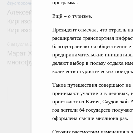
программа.
двусторонней основе
Алексей Оверчук принял участие в работе
Ещё – о туризме.
Киргизского экономического форума и XII
Президент отмечал, что отрасль 
Киргизской межрегиональной конференц
расширяется транспортная инфраст
6 августа 2026
,
Дорожное хозяйство
благоустраиваются общественные 
Марат Хуснуллин: На двух скоростных т
предпринимательские инициативы 
многофункциональные зоны дорожного с
делают выбор в пользу отдыха им
количество туристических поездок
Такие путешествия совершают не 
принимают участие и в деловых, 
Показать еще
приезжают из Китая, Саудовской 
год жители 64 государств получаю
оформлена свыше миллиона раз.
Сегодня рассмотрим изменения в 