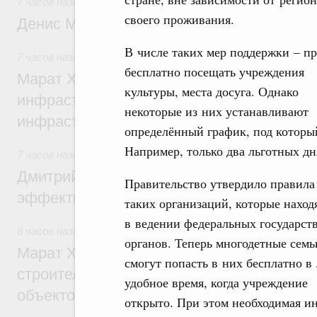
7 часов назад
,
Общие вопросы промышленной политики
своего проживания.
Денис Мантуров посетил Ярославскую о
В числе таких мер поддержки – п
7 часов назад
,
Бюджеты субъектов Федерации. Межбюдже
бесплатно посещать учреждения
Марат Хуснуллин: 15 объектов спортивн
культуры, места досуга. Однако
инфраструктуры построили и обновили б
некоторые из них устанавливают
инфраструктурным кредитам
определённый график, под которы
Например, только два льготных дн
7 часов назад
,
Развитие сельских территорий
Дмитрий Патрушев: Синхронизация госп
Правительство утвердило правила
эффективность поддержки сельских тер
таких организаций, которые наход
в ведении федеральных государст
8 часов назад
,
Экономика городов. Городская среда
органов. Теперь многодетные семь
Марат Хуснуллин: «Единый заказчик» з
смогут попасть в них бесплатно в
строительство и реконструкцию более 3
удобное время, когда учреждение
объектов
открыто. При этом необходимая и