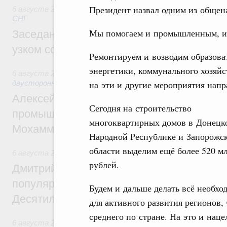
Президент назвал одним из общен
6 августа 2026
,
Евразийский экономический союз. Интегр
СНГ
Мы помогаем и промышленным, и 
Заседание Евразийского межправительст
узком составе
Ремонтируем и возводим образова
энергетики, коммунального хозяйс
6 августа 2026
,
Экономические отношения с зарубежными 
двусторонней основе
на эти и другие мероприятия нап
Алексей Оверчук провёл рабочую встреч
Сегодня на строительство
промышленности, недропользования и т
многоквартирных домов в Донецк
Мохаммадом Атабаком
Народной Республике и Запорожс
области выделим ещё более 520 м
6 августа 2026
,
Внутренний и въездной туризм
рублей.
Дмитрий Чернышенко: Порядка 110 марш
популярного туризма в 35 регионах созд
Будем и дальше делать всё необхо
Десятилетия науки и технологий
для активного развития регионов,
среднего по стране. На это и нац
6 августа 2026
,
Экономические и гуманитарные отношения