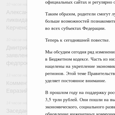
официальных сайтах и регулярно 
10 часов назад
,
Чрезвычайные ситуации и ликвидация их п
Александр Козлов провёл заседание пра
Таким образом, родители смогут л
ликвидации последствий чрезвычайной с
больше возможностей познакомитьс
Керченском проливе
во всех субъектах Федерации.
Теперь к сегодняшней повестке.
10 часов назад
,
Среднее профессиональное образование
Дмитрий Чернышенко: Установлен рекорд
Мы обсудим сегодня ряд изменени
заявлений от абитуриентов колледжей и
в Бюджетном кодексе. Часть из ни
федпроекта «Профессионалитет»
нацелены на укрепление экономи
регионов. Этой теме Правительст
13 часов назад
,
Евразийский экономический союз. Интегра
уделяет постоянное внимание.
Комментарий Алексея Оверчука по итога
Евразийского межправительственного со
В прошлом году на поддержку рос
3,5 трлн рублей. Они пошли на в
14 часов назад
,
Евразийский экономический союз. Интегра
экономического, социального разв
Заседание Евразийского межправительст
обновление инженерных коммуни