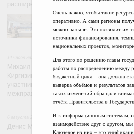
расширенном составе
Очень важно, чтобы такие ресурс
В повестке заседания актуальные задачи 
оперативно. А сами регионы полу
числе совершенствование кооперации в о
регулирования и администрирования, разв
можно раньше. Это позволит им т
обеспечение продовольственной безопасн
источники финансирования, темпы
железнодорожных перевозок, формирован
рынка.
национальных проектов, монитори
14 часов назад
,
Евразийский экономический союз. Интегра
Для этого по решению главы госуд
Михаил Мишустин принял участие во вст
работы по распределению между р
Киргизии Садыра Жапарова с главами де
бюджетный цикл – она должна стар
участников заседания Евразийского
выверка объёмов и результатов за
таких изменений обращали вниман
межправительственного совета
отчёта Правительства в Государст
Вчера
И к информационным системам, 
6 августа 2026
,
Общие вопросы промышленной политики
взаимодействие друг с другом, м
Денис Мантуров провёл заседание Прав
Ключевое из них – это унификация