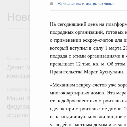
Жилищная политика, рынок жилья
Новости
На сегодняшний день на платформе
подрядных организаций, готовых к
о применении эскроу-счетов для 
который вступил в силу 1 марта 2
6 августа, четверг
подряда с этими организациями в
6 августа 2026
,
Общие вопросы промышленной политики
превышает 12 тыс. кв. м. Об этом
Денис Мантуров провёл заседание Прав
Правительства Марат Хуснуллин.
комиссии по промышленности
«Механизм эскроу-счетов уже хоро
6 августа 2026
,
Регулирование в сфере строительства
многоквартирных домов. Эта мер
Марат Хуснуллин: Более 130 социальных
от недобросовестных строительны
федерального значения построено под к
сделок при строительстве домов. 
«Единого заказчика»
и на индивидуальное жилищное с
у людей к частным домам и желани