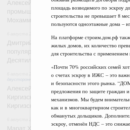
Алексей Оверчук провёл рабочую встреч
площадь возводимого по эскроу до
промышленности, недропользования и т
строительства не превышает 8 ме
Мохаммадом Атабаком
пользуются одноэтажные дома – и
6 августа 2026
,
Внутренний и въездной туризм
На платформе строим.дом.pф такж
Дмитрий Чернышенко: Порядка 110 марш
жилых домов, их количество прев
популярного туризма в 35 регионах созд
для строительства с применением 
Десятилетия науки и технологий
«Почти 70% российских семей хот
о счетах эскроу в ИЖС – это ва
6 августа 2026
,
Экономические и гуманитарные отношения
двусторонней основе
и безопасности этого рынка. “ДОМ
Алексей Оверчук принял участие в работе
предложения по защите граждан 
Киргизского экономического форума и XII
механизмов. Мы будем внимательно
Киргизской межрегиональной конференц
как и в многоквартирном строител
обманутых дольщиков. Дополнител
6 августа 2026
,
Дорожное хозяйство
эскроу, отменён НДС – это снижае
Марат Хуснуллин: На двух скоростных т