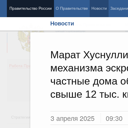
Правительство России
О Правительстве
Новости
Заседан
Новости
Председатель Правительства
М
Вице-премьеры
М
Марат Хуснулли
механизма эскр
Демография
Занято
Работа Правительства
Здоровье
Технол
Образование
Эконом
частные дома 
Культура
Финан
Общество
Социал
свыше 12 тыс. к
Государство
3 апреля 2025
09:30
Стратегии
Государственные программы
Национальн