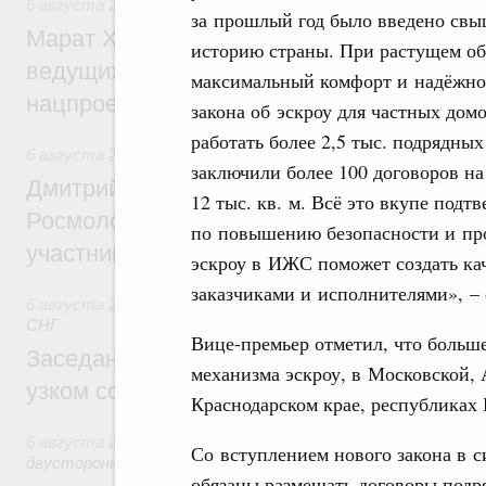
6 августа 2026
,
Национальный проект «Инфраструктура д
за прошлый год было введено свыш
Марат Хуснуллин: Порядка 200 дорожных
историю страны. При растущем о
ведущих к спортивным объектам, обновят
максимальный комфорт и надёжнос
нацпроекту «Инфраструктура для жизни
закона об эскроу для частных дом
работать более 2,5 тыс. подрядн
6 августа 2026
,
Молодёжная политика
заключили более 100 договоров н
Дмитрий Чернышенко, Сергей Кравцов и
12 тыс. кв. м. Всё это вкупе под
Росмолодёжи Григорий Гуров поприветс
по повышению безопасности и пр
участников проекта «Кольцо открытий»
эскроу в ИЖС поможет создать ка
заказчиками и исполнителями», –
6 августа 2026
,
Евразийский экономический союз. Интегр
СНГ
Вице-премьер отметил, что больш
Заседание Евразийского межправительст
механизма эскроу, в Московской, 
узком составе
Краснодарском крае, республиках 
6 августа 2026
,
Экономические отношения с зарубежными 
Со вступлением нового закона в с
двусторонней основе
обязаны размещать договоры подря