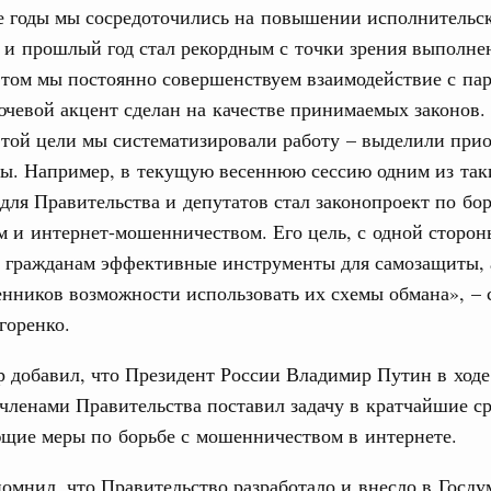
е годы мы сосредоточились на повышении исполнительс
жного сервиса
и прошлый год стал рекордным с точки зрения выполне
овации
этом мы постоянно совершенствуем взаимодействие с па
о итогам стратегической сессии о
ючевой акцент сделан на качестве принимаемых законов.
вления научно-технологическим развитием
этой цели мы систематизировали работу – выделили при
Email
Вчера
ты. Например, в текущую весеннюю сессию одним из так
для Правительства и депутатов стал законопроект по бо
тво
 объектов ЖКХ обновлено в России при участии
 и интернет-мошенничеством. Его цель, с одной сторон
 гражданам эффективные инструменты для самозащиты, 
ников возможности использовать их схемы обмана», – 
орий. ОЭЗ. ТОР. Моногорода
е по реализации проектов института
горенко.
льном округе
 добавил, что Президент России Владимир Путин в ходе
членами Правительства поставил задачу в кратчайшие с
 фестиваль молодёжи сформировал целое
ющие меры по борьбе с мошенничеством в интернете.
 на себя ответственность за будущее
омнил, что Правительство разработало и внесло в Госду
труктура для жизни»