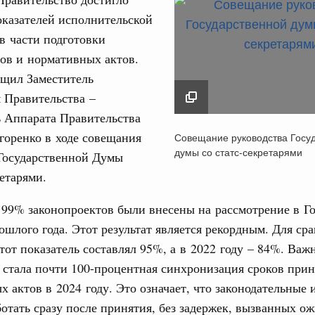
оказателей исполнительской
в части подготовки
ов и нормативных актов.
бщил Заместитель
 Правительства –
Кален
ь Аппарата Правительства
 политики
Совещание руководс
горенко в ходе совещания
Совещание руководства Госу
е Правительственной комиссии по
Государственной ду
думы со статс-секретарями
ПН
 Государственной Думы
статс-секретарями
ретарями.
6 марта 2025
ьства
иальных объектов федерального значения
 99% законопроектов были внесены на рассмотрение в Г
о заказчика»
3
ошлого года. Этот результат является рекордным. Для ср
ктура для жизни»
этот показатель составлял 95%, а в 2022 году – 84%. Ва
10
орожных участков, ведущих к спортивным
стала почти 100-процентная синхронизация сроков прин
о нацпроекту «Инфраструктура для жизни»
17
х актов в 2024 году. Это означает, что законодательные
отать сразу после принятия, без задержек, вызванных о
24