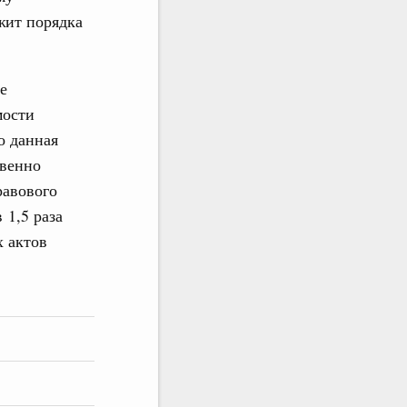
жит порядка
е
мости
о данная
твенно
равового
 1,5 раза
х актов