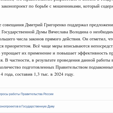
даний на юге России вырос почти на треть
 законопроект по борьбе с мошенниками, который содер
ровая система. Недвижимость. Оценочная деятельность
равкомиссии в управление «ДОМ.РФ»
е совещания Дмитрий Григоренко поддержал предложени
регионах
я Государственной Думы Вячеслава Володина о необходи
ольшего числа законов прямого действия. Он отметил, чт
туризм в России вырос на 4,3%, въездной –
тся приоритетом. Всё чаще меры вписываются непосредс
о упрощает их применение и повышает эффективность п
оплива
я. В частности, в результате проведения данной работы в
ие по ситуации на топливном рынке
количество подготовленных Правительством подзаконны
4 года, составив 1,3 тыс. в 2024 году.
ья
ы комплексного развития территорий в
ализованы в городах ДНР
просы работы Правительства России
руда и поддержки занятости
о итогам стратегической сессии,
онопроектов в Государственную Думу
дительности труда