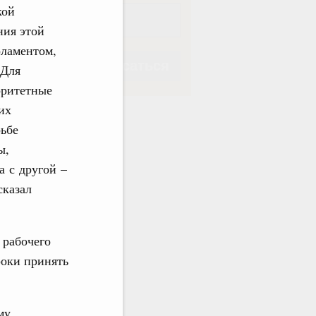
кой
ния этой
рламентом,
Подписаться
 Для
оритетные
их
рьбе
ы,
Подписаться
а с другой –
сказал
 рабочего
роки принять
му