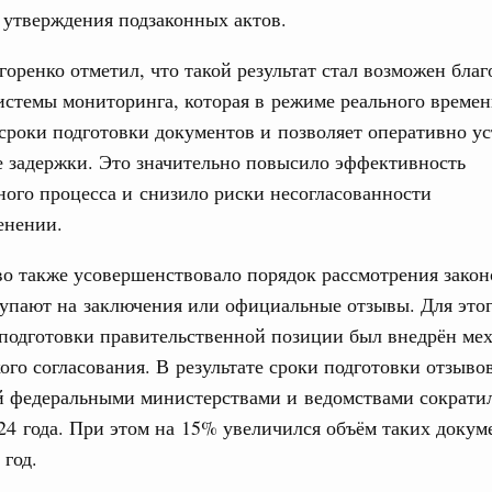
вцов и руководитель Росмолодёжи Григорий
 утверждения подзаконных актов.
ов проекта «Кольцо открытий»
31
оренко отметил, что такой результат стал возможен благ
. Интеграция на пространстве СНГ
стемы мониторинга, которая в режиме реального време
тельственного совета в узком составе
С помощь
сроки подготовки документов и позволяет оперативно ус
осуществ
бежными странами (кроме СНГ) на двусторонней основе
Для поиск
 задержки. Это значительно повысило эффективность
 встречу с Министром промышленности,
сервисо
ного процесса и снизило риски несогласованности
рана Мохаммадом Атабаком
енении.
Выбра
пери
о также усовершенствовало порядок рассмотрения закон
0 маршрутов научно-популярного туризма в
Архи
ятилетия науки и технологий
упают на заключения или официальные отзывы. Для это
 подготовки правительственной позиции был внедрён ме
отношения со странами СНГ на двусторонней основе
ого согласования. В результате сроки подготовки отзыво
 работе VIII Российско-Киргизского
Подпи
сийско-Киргизской межрегиональной
й федеральными министерствами и ведомствами сократи
24 года. При этом на 15% увеличился объём таких докум
Ежеднев
 год.
Email
тных трассах открылись