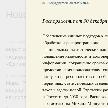
Государственная статистика
Новости
Распоряжение от 30 декабря
Обеспечение единых подходов к с
обработке и распространению
1 час назад
,
Регулирование в сфере строительства
официальных статистических дан
Марат Хуснуллин: Более 130 социальных
повышение надёжности и достове
федерального значения построено под к
информации, сокращение сроков е
«Единого заказчика»
предоставления пользователям, с
2 часа назад
,
Национальный проект «Инфраструктура для
нагрузки на респондентов при сбо
Марат Хуснуллин: Порядка 200 дорожных
первичных статистических сведен
таковы задачи новой Стратегии ра
ведущих к спортивным объектам, обновят
и Росстата до 2030 года. Распоря
нацпроекту «Инфраструктура для жизни
Правительства Михаил Мишустин