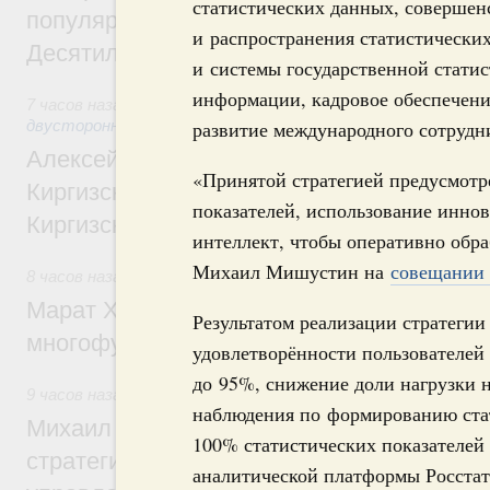
статистических данных, совершен
популярного туризма в 35 регионах созд
и распространения статистически
Десятилетия науки и технологий
и системы государственной стати
информации, кадровое обеспечени
7 часов назад
,
Экономические и гуманитарные отношения 
двусторонней основе
развитие международного сотрудн
Алексей Оверчук принял участие в работе
«Принятой стратегией предусмот
Киргизского экономического форума и XII
показателей, использование инно
Киргизской межрегиональной конференц
интеллект, чтобы оперативно обра
Михаил Мишустин на
совещании 
8 часов назад
,
Дорожное хозяйство
Марат Хуснуллин: На двух скоростных т
Результатом реализации стратегии
многофункциональные зоны дорожного с
удовлетворённости пользователей
до 95%, снижение доли нагрузки н
9 часов назад
,
Технологическое развитие. Инновации
наблюдения по формированию стат
Михаил Мишустин дал поручения по ито
100% статистических показателей
стратегической сессии о совершенствов
аналитической платформы Росстат