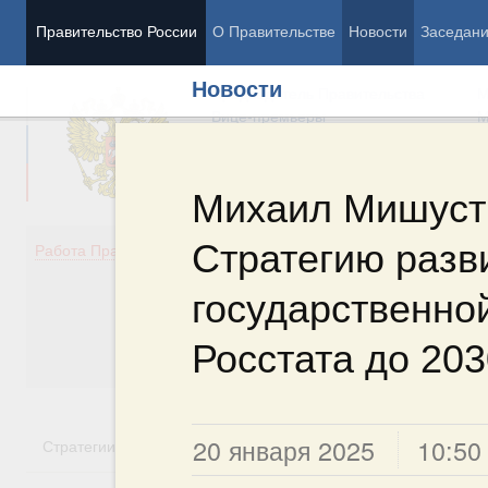
Правительство России
О Правительстве
Новости
Заседан
Новости
Председатель Правительства
М
Вице-премьеры
М
Михаил Мишуст
Стратегию разв
Демография
Занято
Работа Правительства
Здоровье
Технол
Образование
Эконом
государственной
Культура
Финан
Общество
Социал
Росстата до 203
Государство
20 января 2025
10:50
Стратегии
Государственные программы
Национальн