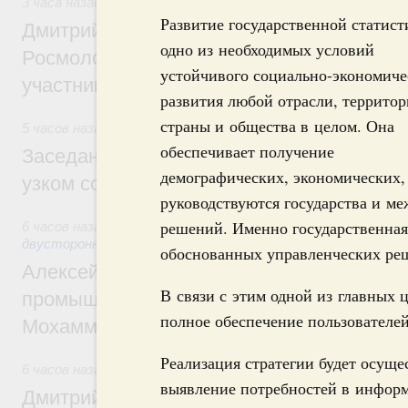
3 часа назад
,
Молодёжная политика
Развитие государственной статист
Дмитрий Чернышенко, Сергей Кравцов и
одно из необходимых условий
Росмолодёжи Григорий Гуров поприветс
устойчивого социально-экономиче
участников проекта «Кольцо открытий»
развития любой отрасли, территор
страны и общества в целом. Она
5 часов назад
,
Евразийский экономический союз. Интеграц
обеспечивает получение
Заседание Евразийского межправительст
демографических, экономических,
узком составе
руководствуются государства и м
решений. Именно государственная 
6 часов назад
,
Экономические отношения с зарубежными ст
двусторонней основе
обоснованных управленческих ре
Алексей Оверчук провёл рабочую встреч
В связи с этим одной из главных 
промышленности, недропользования и т
полное обеспечение пользователе
Мохаммадом Атабаком
Реализация стратегии будет осущ
6 часов назад
,
Внутренний и въездной туризм
выявление потребностей в информ
Дмитрий Чернышенко: Порядка 110 марш