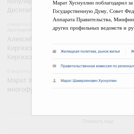
популярного туризма в 35 регионах созд
Марат Хуснуллин поблагодарил за
Десятилетия науки и технологий
Государственную Думу, Совет Фед
Аппарата Правительства, Минфин
6 августа 2026
,
Экономические и гуманитарные отношения
других профильных ведомств и ру
двусторонней основе
Алексей Оверчук принял участие в работе
Киргизского экономического форума и XII
Жилищная политика, рынок жилья
Ж
Киргизской межрегиональной конференц
Правительственная комиссия по региона
6 августа 2026
,
Дорожное хозяйство
Марат Хуснуллин: На двух скоростных т
Марат Шакирзянович Хуснуллин
многофункциональные зоны дорожного с
Показать еще