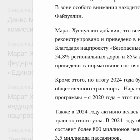
В зоне особого внимания находитс
6 августа 2026
,
Общие вопросы промышленной политики
Файзуллин.
Денис Мантуров провёл заседание Прав
комиссии по промышленности
Марат Хуснуллин добавил, что всег
реконструировано и приведено в н
6 августа 2026
,
Регулирование в сфере строительства
Благодаря нацпроекту «Безопасные
Марат Хуснуллин: Более 130 социальных
54,8% региональных дорог и 85% 
федерального значения построено под к
приведены в нормативное состоян
«Единого заказчика»
Кроме этого, по итогу 2024 года б
общественного транспорта. Нарас
6 августа 2026
,
Национальный проект «Инфраструктура д
Марат Хуснуллин: Порядка 200 дорожных
программы – с 2020 года – этот по
ведущих к спортивным объектам, обновят
Также в 2024 году активно велась
нацпроекту «Инфраструктура для жизни
транспортного узла. В 2024 году 
составит более 800 миллионов чел
6 августа 2026
,
Молодёжная политика
3,5 миллиарда пассажиров.
Дмитрий Чернышенко, Сергей Кравцов и