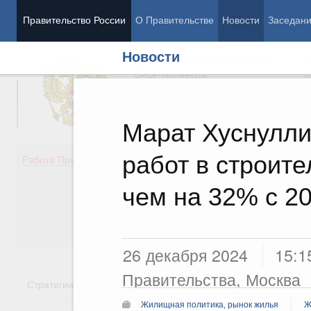
Правительство России
О Правительстве
Новости
Заседан
Новости
Председатель Правительства
М
Вице-премьеры
М
Марат Хуснулли
работ в строит
Демография
Занято
Работа Правительства
Здоровье
Технол
Образование
Эконом
чем на 32% с 20
Культура
Финан
Общество
Социал
Государство
26 декабря 2024
15:1
Правительства, Москва
Стратегии
Государственные программы
Национальн
Жилищная политика, рынок жилья
Ж