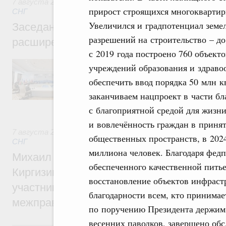
7 августа 2026
,
Евразийский экономический союз. Интегр
прирост строящихся многоквартирн
СНГ
Увеличился и градпотенциал земе
Заседание Евразийского межправительст
разрешений на строительство – до
расширенном составе
с 2019 года построено 760 объек
В повестке заседания актуальные задачи 
учреждений образования и здраво
числе совершенствование кооперации в о
обеспечить ввод порядка 50 млн 
регулирования и администрирования, разв
обеспечение продовольственной безопасн
заканчиваем нацпроект в части бла
железнодорожных перевозок, формирован
рынка.
с благоприятной средой для жизни
и вовлечённость граждан в приня
7 августа 2026
,
Евразийский экономический союз. Интегр
общественных пространств, в 2024
СНГ
миллиона человек. Благодаря федп
Михаил Мишустин принял участие во вст
обеспеченного качественной пить
Киргизии Садыра Жапарова с главами де
восстановление объектов инфраст
участников заседания Евразийского
благодарности всем, кто принимае
межправительственного совета
по поручению Президента держим
весенних паводков, завершено обс
6 августа, четверг