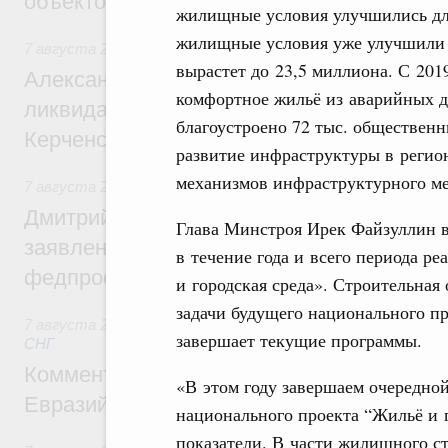
объектов
жилищные условия улучшились для
жилищные условия уже улучшили 2
7 августа 2026
,
Чрезвычайные ситуации и ликвидация их 
вырастет до 23,5 миллиона. С 201
Александр Козлов провёл заседание пра
комфортное жильё из аварийных д
ликвидации последствий чрезвычайной с
благоустроено 72 тыс. обществен
Керченском проливе
развитие инфраструктуры в регио
механизмов инфраструктурного м
7 августа 2026
,
Среднее профессиональное образование
Дмитрий Чернышенко: Установлен рекорд
Глава Минстроя Ирек Файзуллин в
заявлений от абитуриентов колледжей и
в течение года и всего периода р
федпроекта «Профессионалитет»
и городская среда». Строительная
задачи будущего национального п
7 августа 2026
,
Евразийский экономический союз. Интегр
завершает текущие программы.
СНГ
Комментарий Алексея Оверчука по итога
«В этом году завершаем очередно
Евразийского межправительственного со
национального проекта “Жильё и г
показатели. В части жилищного с