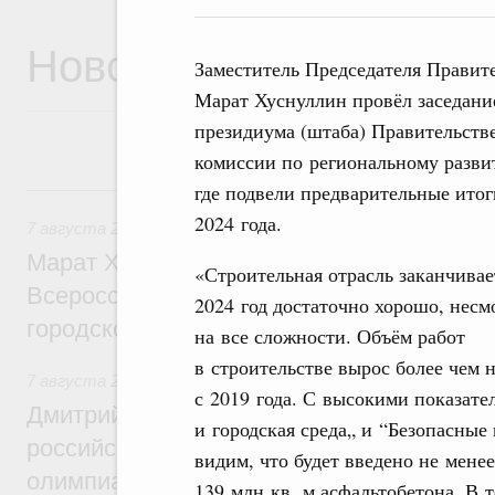
Новости
Заместитель Председателя Правит
Марат Хуснуллин провёл заседани
президиума (штаба) Правительств
комиссии по региональному разви
7 августа, пятница
где подвели предварительные итог
2024 года.
7 августа 2026
,
Экономика городов. Городская среда
Марат Хуснуллин провёл заседание ком
«Строительная отрасль заканчивае
Всероссийского конкурса лучших проект
2024 год достаточно хорошо, несм
городской среды
на все сложности. Объём работ
в строительстве вырос более чем 
7 августа 2026
,
Отрасль информационных технологий
с 2019 года. С высокими показат
Дмитрий Чернышенко и Сергей Кравцов 
и городская среда„ и “Безопасные
российскую сборную с победой на Межд
видим, что будет введено не мене
олимпиаде по искусственному интеллект
139 млн кв. м асфальтобетона. В 