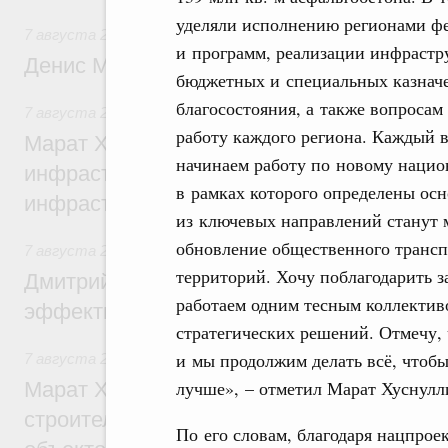
уделяли исполнению регионами ф
7 августа 2026
,
Общие вопросы промышленной политики
и программ, реализации инфрастр
Денис Мантуров посетил Ярославскую о
бюджетных и специальных казначе
благосостояния, а также вопроса
7 августа 2026
,
Бюджеты субъектов Федерации. Межбюд
работу каждого региона. Каждый 
Марат Хуснуллин: 15 объектов спортивн
начинаем работу по новому нацио
инфраструктуры построили и обновили б
в рамках которого определены ос
инфраструктурным кредитам
из ключевых направлений станут
обновление общественного трансп
7 августа 2026
,
Развитие сельских территорий
территорий. Хочу поблагодарить з
Дмитрий Патрушев: Синхронизация госп
работаем одним тесным коллектив
эффективность поддержки сельских тер
стратегических решений. Отмечу, 
и мы продолжим делать всё, чтобы
7 августа 2026
,
Экономика городов. Городская среда
лучше», – отметил Марат Хуснулл
Марат Хуснуллин: «Единый заказчик» з
строительство и реконструкцию более 3
По его словам, благодаря нацпрое