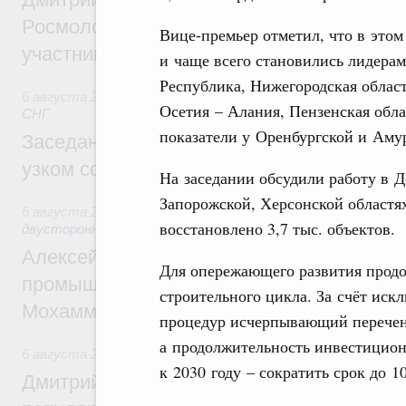
Росмолодёжи Григорий Гуров поприветс
Вице-премьер отметил, что в этом
участников проекта «Кольцо открытий»
и чаще всего становились лидера
Республика, Нижегородская облас
6 августа 2026
,
Евразийский экономический союз. Интегр
Осетия – Алания, Пензенская обла
СНГ
показатели у Оренбургской и Амур
Заседание Евразийского межправительст
узком составе
На заседании обсудили работу в 
Запорожской, Херсонской областях
6 августа 2026
,
Экономические отношения с зарубежными 
восстановлено 3,7 тыс. объектов.
двусторонней основе
Алексей Оверчук провёл рабочую встреч
Для опережающего развития прод
промышленности, недропользования и т
строительного цикла. За счёт ис
Мохаммадом Атабаком
процедур исчерпывающий перечен
а продолжительность инвестиционн
6 августа 2026
,
Внутренний и въездной туризм
к 2030 году – сократить срок до 1
Дмитрий Чернышенко: Порядка 110 марш