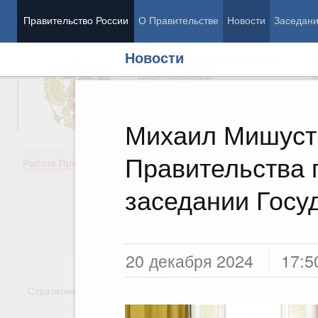
Правительство России
О Правительстве
Новости
Заседан
Новости
Председатель Правительства
М
Вице-премьеры
М
Михаил Мишуст
Правительства 
Демография
Занято
Работа Правительства
Здоровье
Технол
Образование
Эконом
заседании Госу
Культура
Финан
Общество
Социал
Государство
20 декабря 2024
17:5
Стратегии
Государственные программы
Национальн