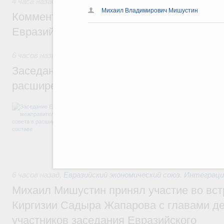
4 часа назад
,
Евразийский экономический союз. Интеграци
Михаил Владимирович Мишустин
Комментарий Алексея Оверчука по итога
Евразийского межправительственного со
6 часов назад
,
Евразийский экономический союз. Интеграц
Заседание Евразийского межправительст
расширенном составе
В повестке заседания актуальные задачи 
числе совершенствование кооперации в о
регулирования и администрирования, разв
обеспечение продовольственной безопасн
железнодорожных перевозок, формирован
рынка.
6 часов назад
,
Евразийский экономический союз. Интеграц
Михаил Мишустин принял участие во вст
Киргизии Садыра Жапарова с главами де
участников заседания Евразийского