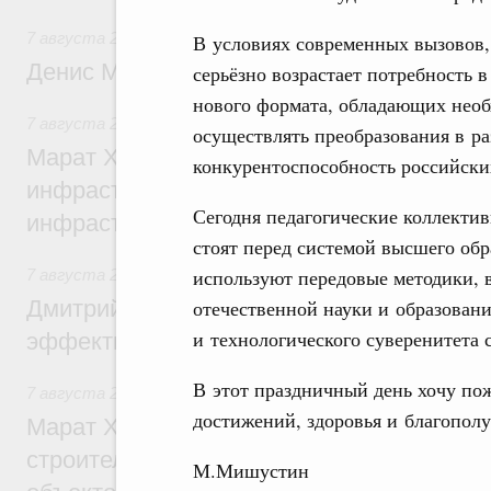
7 августа 2026
,
Общие вопросы промышленной политики
В условиях современных вызовов
Денис Мантуров посетил Ярославскую о
серьёзно возрастает потребность в
нового формата, обладающих нео
7 августа 2026
,
Бюджеты субъектов Федерации. Межбюд
осуществлять преобразования в ра
Марат Хуснуллин: 15 объектов спортивн
конкурентоспособность российски
инфраструктуры построили и обновили б
Сегодня педагогические коллекти
инфраструктурным кредитам
стоят перед системой высшего обр
используют передовые методики, в
7 августа 2026
,
Развитие сельских территорий
Дмитрий Патрушев: Синхронизация госп
отечественной науки и образован
и технологического суверенитета 
эффективность поддержки сельских тер
В этот праздничный день хочу по
7 августа 2026
,
Экономика городов. Городская среда
достижений, здоровья и благополу
Марат Хуснуллин: «Единый заказчик» з
строительство и реконструкцию более 3
М.Мишустин