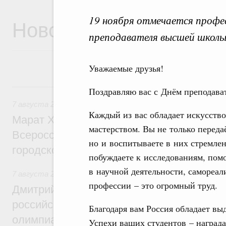
19 ноября отмечается профе
Новости
преподавателя высшей школы
Уважаемые друзья!
7 августа, пятница
Поздравляю вас с Днём преподава
7 августа 2026
,
Экономика городов. Городская среда
Каждый из вас обладает искусств
Марат Хуснуллин провёл заседание ком
мастерством. Вы не только переда
Всероссийского конкурса лучших проект
но и воспитываете в них стремле
городской среды
побуждаете к исследованиям, помо
в научной деятельности, самореал
7 августа 2026
,
Отрасль информационных технологий
профессии – это огромный труд.
Дмитрий Чернышенко и Сергей Кравцов 
российскую сборную с победой на Межд
Благодаря вам Россия обладает в
олимпиаде по искусственному интеллект
Успехи ваших студентов – наград