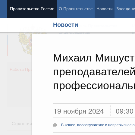
Правительство России
О Правительстве
Новости
Заседан
Новости
Председатель Правительства
М
Вице-премьеры
М
Михаил Мишуст
преподавателе
Демография
Занято
Работа Правительства
Здоровье
Технол
Образование
Эконом
профессиональ
Культура
Финан
Общество
Социал
Государство
19 ноября 2024
09:30
Стратегии
Государственные программы
Национальн
Высшее, послевузовское и непрерывное 