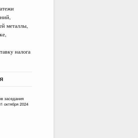
латежи
аний,
ей металлы,
ке,
тавку налога
я
ов заседания
31 октября 2024