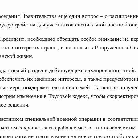
аседания Правительства ещё один вопрос – о расширени
юз. Интеграция на пространстве СНГ
рудоустройства для участников специальной военной опе
ительственного совета в расширенном
Президент, необходимо обращать особое внимание на пе
едания актуальные задачи углубления интеграции, в том
оста в интересах страны, и не только в Вооружённых Си
нствование кооперации в области таможенного
анской жизни.
и администрирования, развитие электронной торговли,
родовольственной безопасности, цифровизация грузовых
ых перевозок, формирование общего финансового
здан целый раздел в действующем регулировании, чтобы
обеспечить их законные интересы, а также предусмотрен
ные меры поддержки членов их семей. На основе получе
юз. Интеграция на пространстве СНГ
 во встрече Президента Киргизии Садыра
мотрим изменения в Трудовой кодекс, чтобы скорректиро
участников заседания Евразийского
нее решения.
частником специальной военной операции в соответстви
августа, четверг
льством сохраняется его рабочее место, что позволяет им
политики
 контракта не тратить время на новое трудоустройство, 
е Правительственной комиссии по