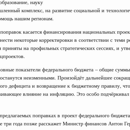
образование, науку
ортивной инфраструктуры построили и
ленный комплекс, на развитие социальной и технологи
урным кредитам
помощь нашим регионам.
ия госпрограмм повысит эффективность
 поправок касается финансирования национальных проек
Email
нести некоторые корректировки в соответствии с теми 
 приняты на профильных стратегических сессиях, и ут
реда
ик» завершил строительство и реконструкцию
цпроектов.
новные показатели федерального бюджета – общие суммы
идация их последствий
 останутся неизменными. Произойдёт дальнейшее сокра
ние правкомиссии по ликвидации последствий
вого дефицита и возвращение к бюджетному правилу, чт
ском проливе
живающее влияние на инфляцию. Это особо подчёркивал 
азование
 рекорд по числу заявлений от абитуриентов
екта «Профессионалитет»
предлагаемых поправках в проект федерального бюджета
е три года позже расскажет Министр финансов Антон Г
юз. Интеграция на пространстве СНГ
о итогам заседания Евразийского