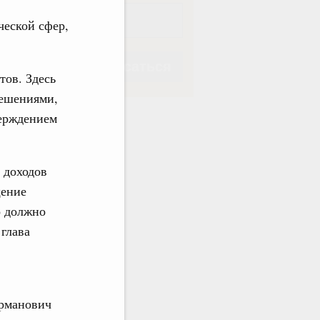
ческой сфер,
Подписаться
тов. Здесь
решениями,
верждением
Подписаться
 доходов
щение
о должно
глава
ерманович