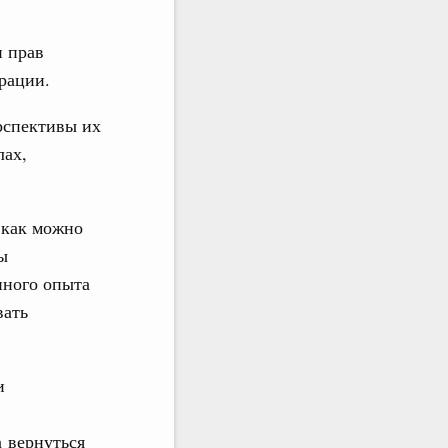
и прав
рации.
рспективы их
лах,
 как можно
ы
нного опыта
вать
и
а вернуться