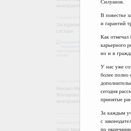
Силуанов.
межправительственного совета
В повестке з
7 августа 2026
,
Евразийский экономический со
и гарантий т
Заседание Евразийского межправ
составе
Как отмечал 
В повестке зас
карьерного р
числе соверше
но и в гражд
регулирования 
обеспечение п
железнодорожн
У нас уже со
рынка.
более полно 
дополнитель
7 августа 2026
,
Евразийский экономический со
Михаил Мишустин принял участие
сегодня расс
Жапарова с главами делегаций – 
принятые ра
межправительственного совета
За каждым у
6 
с законодате
6 августа 2026
,
Общие вопросы промышленной 
по окончании
Денис Мантуров провёл заседани