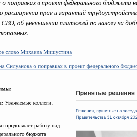
: о поправках в проект федерального бюджета н
 о расширении прав и гарантий трудоустройства
 СВО, об уменьшении платежей по налогу на доб
скопаемых.
Кален
ое слово Михаила Мишустина
ре научных исследований и разработок
нь премий, лауреаты которых освобождаются
а Силуанова о поправках в проект федерального бюджет
ПН
978
аммы:
логий
Принятые решения
3
по итогам XI конференции «Цифровая
н:
Уважаемые коллеги,
»
10
Решения, принятые на засед
Правительства 31 октября 20
ссовый спорт
17
о продолжает работу над
гтярёв поздравили россиян с Днём
дерального бюджета
Video
24