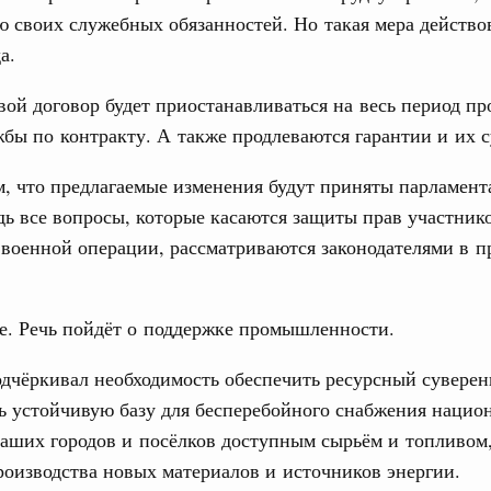
 своих служебных обязанностей. Но такая мера действо
а.
тельства
иальных объектов федерального значения
вой договор будет приостанавливаться на весь период п
о заказчика»
бы по контракту. А также продлеваются гарантии и их с
труктура для жизни»
, что предлагаемые изменения будут приняты парламент
орожных участков, ведущих к спортивным
о нацпроекту «Инфраструктура для жизни»
дь все вопросы, которые касаются защиты прав участник
военной операции, рассматриваются законодателями в 
вцов и руководитель Росмолодёжи Григорий
ов проекта «Кольцо открытий»
е. Речь пойдёт о поддержке промышленности.
юз. Интеграция на пространстве СНГ
дчёркивал необходимость обеспечить ресурсный суверен
тельственного совета в узком составе
1
ь устойчивую базу для бесперебойного снабжения нацио
аших городов и посёлков доступным сырьём и топливом,
роизводства новых материалов и источников энергии.
Показать еще