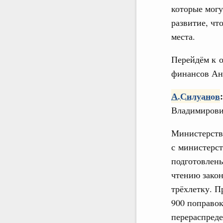
которые могу
развитие, чт
места.
Перейдём к 
финансов Ан
А.Силуанов
:
Владимирови
Министерств
с министерс
подготовлен
чтению зако
трёхлетку. П
900 поправо
перераспреде