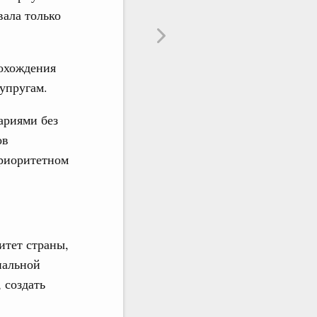
вала только
рохождения
упругам.
ариями без
ов
приоритетном
итет страны,
нальной
 создать