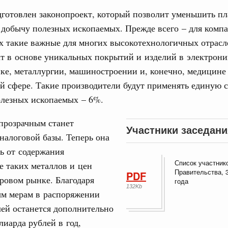
дготовлен законопроект, который позволит уменьшить п
 добычу полезных ископаемых. Прежде всего – для комп
 такие важные для многих высокотехнологичных отрасл
т в основе уникальных покрытий и изделий в электрони
ке, металлургии, машиностроении и, конечно, медицине
й сфере. Такие производители будут применять единую с
олезных ископаемых – 6%.
прозрачным станет
Участники заседани
налоговой базы. Теперь она
ть от содержания
Список участник
е таких металлов и цен
Правительства, 
PDF
ровом рынке. Благодаря
года
132Kb
м мерам в распоряжении
ей останется дополнительно
лиарда рублей в год,