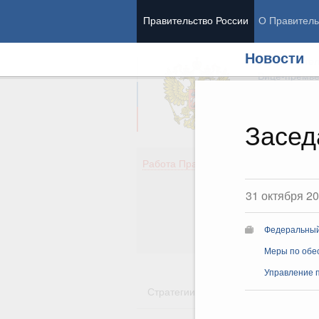
Правительство России
О Правитель
Новости
Председател
Вице-премь
Засед
Де
Работа Правительства
Здо
Обр
31 октября 2
Кул
Об
Федеральны
Гос
Меры по обе
Управление 
Стратегии
Государственные пр