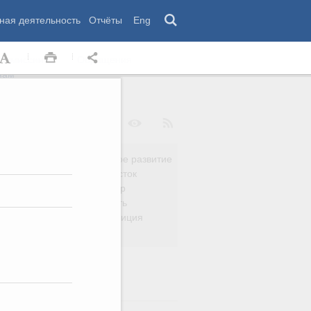
ная деятельность
Отчёты
Eng
 комиссии
Обращения
нам
Региональное развитие
да
Дальний Восток
вязь
Россия и мир
Безопасность
сть
Право и юстиция
яйство