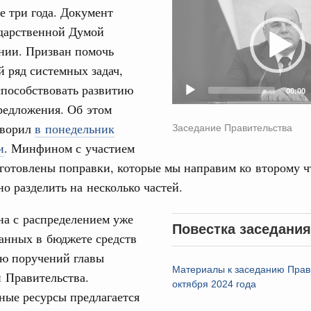
 три года. Документ
Player
рческие организации. Добровольчество и волонтёрство.
ударственной Думой
31
онтёров-медиков с 10-летием
нии. Призван помочь
 ряд системных задач,
а Татьяна Голикова поздравила участников
С помощь
 «Волонтёры-медики» с 10-летним юбилеем.
осуществ
способствовать развитию
00:00
Для поиск
редложения. Об этом
Вчера
сервисо
оворил
в понедельник
Заседание Правительства
реда
Выбра
и
. Минфином с участием
ие комиссии Всероссийского конкурса лучших
пери
готовлены поправки, которые мы направим ко второму 
ды
о разделить на несколько частей.
Архи
ологий
авцов поздравили российскую сборную с
на с распределением уже
Повестка заседания
иаде по искусственному интеллекту
анных в бюджете средств
Подпи
ию поручений главы
политики
Материалы к заседанию Прав
скую область
и Правительства.
Ежеднев
октября 2024 года
ные ресурсы предлагается
Email
и. Межбюджетные отношения