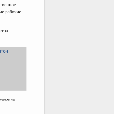
ственное
вые рабочие
стра
уанов на