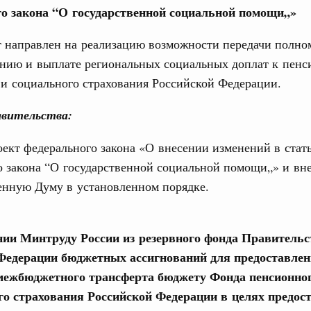
о закона “О государственной социальной помощи„»
т направлен на реализацию возможности передачи полн
ению и выплате региональных социальных доплат к пен
и социального страхования Российской Федерации.
Кален
вительства:
 августа, среда
тво
ект федерального закона «О внесении изменений в стат
ПН
 объектов ЖКХ обновлено в России при участии
 закона “О государственной социальной помощи„» и вне
енную Думу в установленном порядке.
орий. ОЭЗ. ТОР. Моногорода
3
е по реализации проектов института
льном округе
нии Минтруду России из резервного фонда Правительс
10
Федерации бюджетных ассигнований для предоставле
 межбюджетного трансферта бюджету Фонда пенсионно
17
 фестиваль молодёжи сформировал целое
го страхования Российской Федерации в целях предос
 на себя ответственность за будущее
24