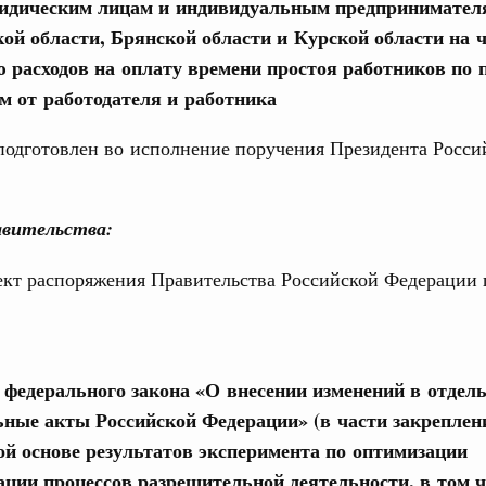
ридическим лицам и индивидуальным предпринимател
труктура для жизни»
кой области, Брянской области и Курской области на 
даний на юге России вырос почти на треть
31
 расходов на оплату времени простоя работников по 
ровая система. Недвижимость. Оценочная деятельность
м от работодателя и работника
С помощь
равкомиссии в управление «ДОМ.РФ»
осуществ
регионах
подготовлен во исполнение поручения Президента Росси
Для поиск
сервисо
туризм в России вырос на 4,3%, въездной –
вительства:
Выбра
пери
ект распоряжения Правительства Российской Федерации
оплива
Архи
ие по ситуации на топливном рынке
ья
ы комплексного развития территорий в
Подпи
е федерального закона «О внесении изменений в отдел
ализованы в городах ДНР
ьные акты Российской Федерации» (в части закреплен
Ежеднев
руда и поддержки занятости
ой основе результатов эксперимента по оптимизации
о итогам стратегической сессии,
Email
ации процессов разрешительной деятельности, в том 