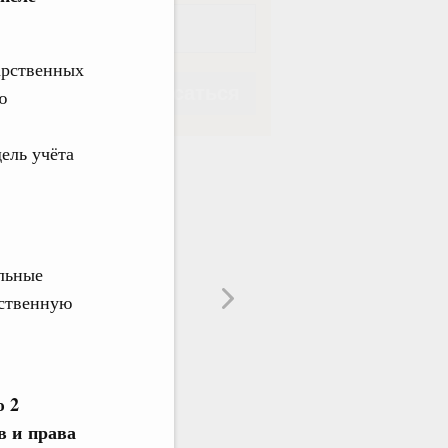
арственных
Подписаться
ю
ель учёта
Подписаться
льные
рственную
ю 2
в и права