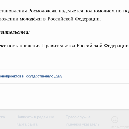
1
становления Росмолодёжь наделяется полномочием по по
оложении молодёжи в Российской Федерации.
Показать еще
вительства:
ект постановления Правительства Российской Федерации
онопроектов в Государственную Думу
ска
Написать в редакцию
Пресс-служба
Карта сайта
Именной указатель
Все материа