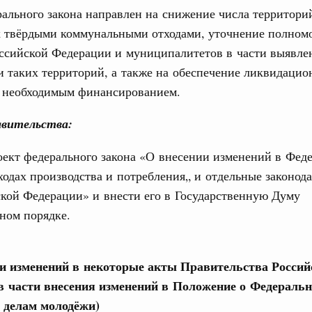
ервисов «жизненные ситуации» дополнены
ального закона направлен на снижение числа территори
х твёрдыми коммунальными отходами, уточнение полном
ассовый спорт
оссийской Федерации и муниципалитетов в части выявле
деля спорта впервые пройдут в рамках
 таких территорий, а также на обеспечение ликвидаци
ржава»
 необходимым финансированием.
вительства:
индустрии гостеприимства в Российской
оект федерального закона «О внесении изменений в Фед
 совещания Михаил Мишустин ознакомился с
ходах производства и потребления„ и отдельные законод
проектов развития внутреннего туризма.
кой Федерации» и внести его в Государственную Думу
ном порядке.
густа, понедельник
ии изменений в некоторые акты Правительства Россий
ли. Защита прав потребителей
в части внесения изменений в Положение о Федераль
таб по развитию цифровых платформ
о делам молодёжи)
66-р