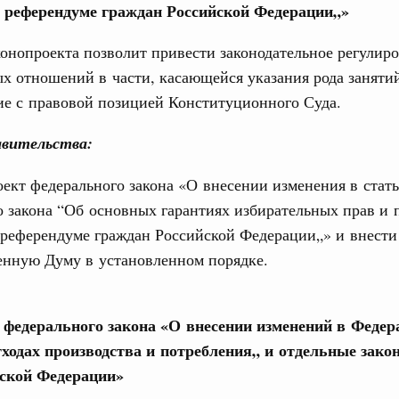
в референдуме граждан Российской Федерации„»
учшению инвестиционного климата, разработка
дарта общественного капитала, развитие креативной
онопроекта позволит привести законодательное регулир
же речь шла о проектах в сферах демографии и
ельно обсуждались вопросы сотрудничества со странами
х отношений в части, касающейся указания рода занятий
ие с правовой позицией Конституционного Суда.
августа, вторник
вительства:
убернатором Мурманской области Андреем
ект федерального закона «О внесении изменения в стат
 закона “Об основных гарантиях избирательных прав и 
ного комплекса
 референдуме граждан Российской Федерации„» и внести
ю встречу с губернатором Ленинградской
енную Думу в установленном порядке.
тво
е федерального закона «О внесении изменений в Феде
едеральном округе качество коммунальных
тходах производства и потребления„ и отдельные зако
6 тысяч человек
ской Федерации»
ные услуги