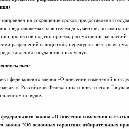
дительности труда
ния)
 направлен на сокращение сроков предоставления госуд
ограмма Спортивных игр ВЭФ-2026
чня представляемых заявителем документов, оптимизаци
ческое благополучие»
цию процессов подачи, приёма, рассмотрения заявлений
Email
финансирования Омской области в рамках
ении разрешений и лицензий, переход на реестровую мод
оздух»
предоставления государственных услуг.
067-р
вительства:
флот для Северного морского пути будет
ект федерального закона «О внесении изменений в отде
ные акты Российской Федерации» и внести его в Госуда
овленном порядке.
ренции
неральным директором АНО «Агентство
одвижению новых проектов» Светланой
е федерального закона «О внесении изменения в стать
о закона “Об основных гарантиях избирательных пра
лючевые направления работы АСИ в контексте
иональных целей развития, в том числе реализация