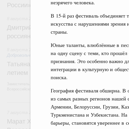
незрячего человека.
России»
В 15-й раз фестиваль объединяет 
8 августа 2026
,
Спорт высших достижений и массовый сп
искусства с нарушениями зрения и
Дмитрий Чернышенко и Михаил Дегтярёв
страны.
россиян с Днём физкультурника
Юные таланты, влюблённые в песн
8 августа 2026
,
Социальные инновации. Некоммерческие ор
на одну сцену с теми, кто прошё
Добровольчество и волонтёрство. Благотворительност
признания. Это особенно важно дл
Татьяна Голикова поздравила волонтёров
интеграции в культурную и общес
летием
поиска.
Заместитель Председателя Правительства Татьяна Голикова поздра
География фестиваля обширна. В 
Всероссийского общественного движения «Волонтёры-медики» с 10
из самых разных регионов нашей 
7 августа, пятница
Армении, Белоруссии, Грузии, Каз
7 августа 2026
,
Экономика городов. Городская среда
Туркменистана и Узбекистана. На
Марат Хуснуллин провёл заседание ком
барьеры, становятся увереннее в с