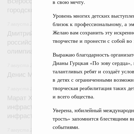
Всероссийского конкурса лучших проект
в свою мечту.
городской среды
Уровень многих детских выступле
близок к профессиональному, а э
7 августа 2026
,
Отрасль информационных технологий
Желаю вам сохранить эту искренн
Дмитрий Чернышенко и Сергей Кравцов 
творчестве и пронести с собой во
российскую сборную с победой на Межд
олимпиаде по искусственному интеллект
Выражаю благодарность организат
Дианы Гурцкая «По зову сердца»,
7 августа 2026
,
Общие вопросы промышленной политики
талантливых ребят и создаёт усло
Денис Мантуров посетил Ярославскую о
в детях с ограниченными возможн
творческая реабилитация таких де
7 августа 2026
,
Бюджеты субъектов Федерации. Межбюд
и всего общества.
Марат Хуснуллин: 15 объектов спортивн
инфраструктуры построили и обновили б
Уверена, юбилейный международн
инфраструктурным кредитам
трость» запомнится блестящими в
событиями.
7 августа 2026
,
Развитие сельских территорий