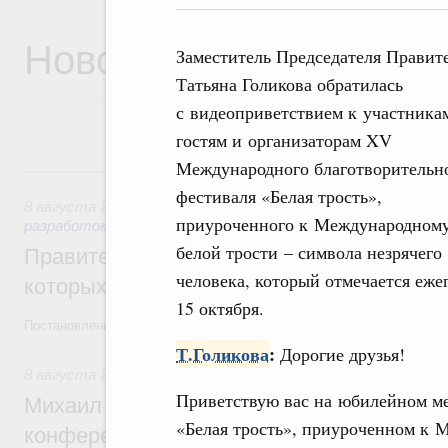
Новости
Заместитель Председателя Правит
Татьяна Голикова обратилась
с видеоприветствием к участника
гостям и организаторам XV
Международного благотворительн
8 августа, суббота
фестиваля «Белая трость»,
8 августа 2026
,
Государственная политика в сфере научны
приуроченного к Международном
разработок
белой трости – символа незрячего
Правительство расширило перечень пре
человека, который отмечается еже
которых освобождаются от НДФЛ
15 октября.
Постановление от 5 августа 2026 года №978
Т.Голикова
:
Дорогие друзья!
8 августа 2026
,
Отрасль информационных технологий
Приветствую вас на юбилейном м
Михаил Мишустин дал поручения по итог
«Белая трость», приуроченном к 
конференции «Цифровая индустрия пр