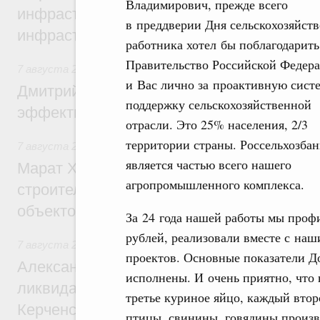
Владимирович, прежде всего
инфраструктуры построили и обновили б
в преддверии Дня сельскохозяйст
инфраструктурным кредитам
работника хотел бы поблагодарить
Правительство Российской Федер
7 августа 2026
,
Развитие сельских территорий
и Вас лично за проактивную сис
Дмитрий Патрушев: Синхронизация госп
поддержку сельскохозяйственной
эффективность поддержки сельских тер
отрасли. Это 25% населения, 2/3
территории страны. Россельхозбан
7 августа 2026
,
Экономика городов. Городская среда
является частью всего нашего
Марат Хуснуллин: «Единый заказчик» з
агропромышленного комплекса.
строительство и реконструкцию более 3
объектов
За 24 года нашей работы мы профи
рублей, реализовали вместе с на
7 августа 2026
,
Чрезвычайные ситуации и ликвидация их 
проектов. Основные показатели Д
Александр Козлов провёл заседание пра
исполнены. И очень приятно, что 
ликвидации последствий чрезвычайной с
третье куриное яйцо, каждый вто
Керченском проливе
птицы, свинины, говядины произв