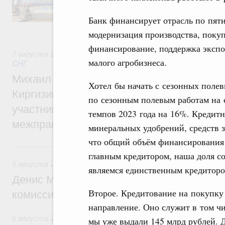
регулирования и администрирования, разв
обеспечение продовольственной безопасн
Банк финансирует отрасль по пяти
железнодорожных перевозок, формирован
рынка.
модернизация производства, покуп
финансирование, поддержка экспо
7 августа 2026
,
Евразийский экономический союз. Интегр
малого агробизнеса.
СНГ
Михаил Мишустин принял участие во вст
Хотел бы начать с сезонных полев
Киргизии Садыра Жапарова с главами де
по сезонным полевым работам на 
участников заседания Евразийского
темпов 2023 года на 16%. Кредитн
межправительственного совета
минеральных удобрений, средств 
что общий объём финансирования 
6 августа, четверг
главным кредитором, наша доля со
6 августа 2026
,
Общие вопросы промышленной политики
являемся единственным кредиторо
Денис Мантуров провёл заседание Прав
Второе. Кредитование на покупку
комиссии по промышленности
направление. Оно служит в том чи
6 августа 2026
,
Регулирование в сфере строительства
мы уже выдали 145 млрд рублей. 