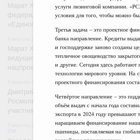
Марат Хуснуллин: Более 130 социальных
услуги лизинговой компании. «РС
федерального значения построено под к
условия для того, чтобы можно бы
«Единого заказчика»
Третья задача – это проектное фи
банка направление. Кредиты выдаю
6 августа 2026
,
Национальный проект «Инфраструктура д
и господдержке заново созданы цел
Марат Хуснуллин: Порядка 200 дорожных
тепличное овощеводство закрытог
ведущих к спортивным объектам, обновят
и другие. Сегодня здесь работаю
нацпроекту «Инфраструктура для жизни
технологии мирового уровня. На 
проектного финансирования соста
6 августа 2026
,
Молодёжная политика
Дмитрий Чернышенко, Сергей Кравцов и
Четвёртое направление – это под
Росмолодёжи Григорий Гуров поприветс
объём выдач с начала года состав
участников проекта «Кольцо открытий»
экспорта в 2024 году превышают 
наращиваем финансирование наших
6 августа 2026
,
Евразийский экономический союз. Интегр
пшеницы, поставляемая на глобал
СНГ