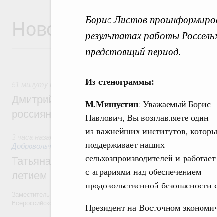
Борис Листов проинформиров
Новости
результатах работы Россельх
предстоящий период.
Из стенограммы:
51 минуту назад
,
Спорт высших достижений и массовый 
Дмитрий Чернышенко и Михаил Дегтярёв
М.Мишустин
: Уважаемый Борис
россиян с Днём физкультурника
Павлович, Вы возглавляете один
из важнейших институтов, котор
3 часа назад
,
Социальные инновации. Некоммерческие орган
поддерживает наших
Добровольчество и волонтёрство. Благотворительност
сельхозпроизводителей и работает
Татьяна Голикова поздравила волонтёров
с аграриями над обеспечением
летием
продовольственной безопасности 
Заместитель Председателя Правительства Татьяна Голикова поздра
Всероссийского общественного движения «Волонтёры-медики» с 10
Президент на Восточном экономи