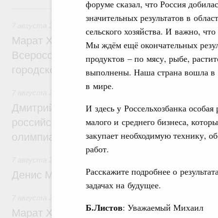
форуме сказал, что Россия добила
Вчера
значительных результатов в облас
7 августа 2026
,
Экономика городов. Городская среда
сельского хозяйства. И важно, что
Марат Хуснуллин провёл заседание ком
Мы ждём ещё окончательных резул
Всероссийского конкурса лучших проект
продуктов – по мясу, рыбе, растит
городской среды
выполнены. Наша страна вошла в 
в мире.
7 августа 2026
,
Отрасль информационных технологий
Дмитрий Чернышенко и Сергей Кравцов 
И здесь у Россельхозбанка особая 
малого и среднего бизнеса, котор
российскую сборную с победой на Межд
закупает необходимую технику, об
олимпиаде по искусственному интеллект
работ.
7 августа 2026
,
Общие вопросы промышленной политики
Расскажите подробнее о результа
Денис Мантуров посетил Ярославскую о
задачах на будущее.
7 августа 2026
,
Бюджеты субъектов Федерации. Межбюд
Б.Листов
: Уважаемый Михаил
Марат Хуснуллин: 15 объектов спортивн