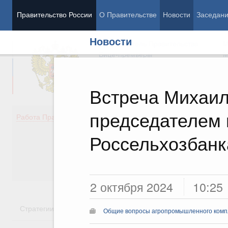
Правительство России
О Правительстве
Новости
Заседан
Новости
Председатель Правительства
М
Вице-премьеры
М
Встреча Михаил
председателем
Демография
Занято
Работа Правительства
Здоровье
Технол
Образование
Эконом
Россельхозбан
Культура
Финан
Общество
Социал
Государство
2 октября 2024
10:25
Стратегии
Государственные программы
Национальн
Общие вопросы агропромышленного комп