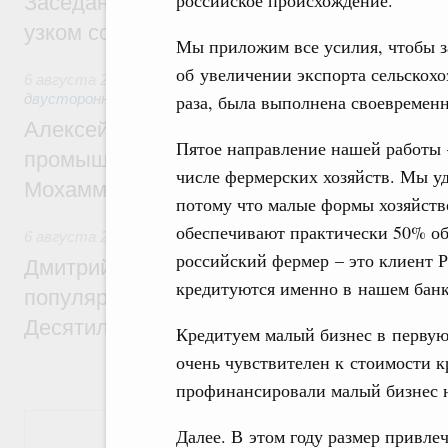
российское происхождение.
Заседание Евразийского межправительст
узком составе
Мы приложим все усилия, чтобы за
об увеличении экспорта сельскохо
6 августа 2026
,
Экономические отношения с зарубежными 
двусторонней основе
раза, была выполнена своевременн
Алексей Оверчук провёл рабочую встреч
Пятое направление нашей работы 
промышленности, недропользования и т
числе фермерских хозяйств. Мы у
Мохаммадом Атабаком
потому что малые формы хозяйств
обеспечивают практически 50% об
6 августа 2026
,
Внутренний и въездной туризм
российский фермер – это клиент 
Дмитрий Чернышенко: Порядка 110 марш
кредитуются именно в нашем банк
популярного туризма в 35 регионах созд
Десятилетия науки и технологий
Кредитуем малый бизнес в первую 
очень чувствителен к стоимости 
профинансировали малый бизнес н
Показать еще
Далее. В этом году размер привле