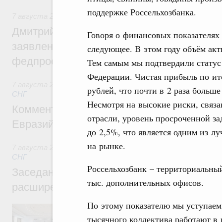
поддержке Россельхозбанка.
7 августа 2026
,
Среднее профессиональное образование
Дмитрий Чернышенко: Установлен рекорд
Говоря о финансовых показателях 
заявлений от абитуриентов колледжей и
следующее. В этом году объём акт
федпроекта «Профессионалитет»
Тем самым мы подтвердили статус
Федерации. Чистая прибыль по ито
7 августа 2026
,
Евразийский экономический союз. Интегр
рублей, что почти в 2 раза больш
СНГ
Несмотря на высокие риски, связ
Комментарий Алексея Оверчука по итога
отрасли, уровень просроченной за
Евразийского межправительственного со
до 2,5%, что является одним из л
на рынке.
7 августа 2026
,
Евразийский экономический союз. Интегр
СНГ
Россельхозбанк – территориальный
Заседание Евразийского межправительст
тыс. дополнительных офисов.
расширенном составе
По этому показателю мы уступаем
В повестке заседания актуальные задачи 
числе совершенствование кооперации в о
тысячного коллектива работают в 