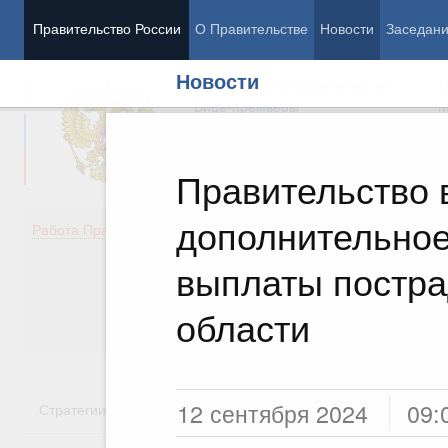
Правительство России
О Правительстве
Новости
Заседан
Новости
Председатель Правительства
М
Вице-премьеры
М
Правительство
дополнительно
Демография
Занято
Работа Правительства
Здоровье
Технол
Образование
Эконом
выплаты постра
Культура
Финан
Общество
Социал
области
Государство
12 сентября 2024
09:
Стратегии
Государственные программы
Национальн