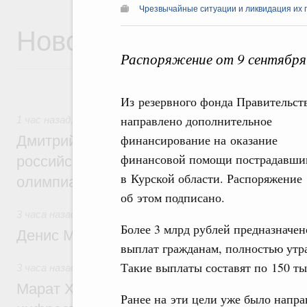
Чрезвычайные ситуации и ликвидация их 
Новости
Распоряжение от 9 сентября
Из резервного фонда Правительст
направлено дополнительное
1 час назад
,
Отрасль информационных технологий
финансирование на оказание
Дмитрий Чернышенко и Сергей Кравцов 
финансовой помощи пострадавши
российскую сборную с победой на Межд
в Курской области. Распоряжение
олимпиаде по искусственному интеллект
об этом подписано.
3 часа назад
,
Общие вопросы промышленной политики
Более 3 млрд рублей предназначен
Денис Мантуров посетил Ярославскую о
выплат гражданам, полностью ут
Такие выплаты составят по 150 ты
3 часа назад
,
Бюджеты субъектов Федерации. Межбюдже
Марат Хуснуллин: 15 объектов спортивн
Ранее на эти цели уже было напра