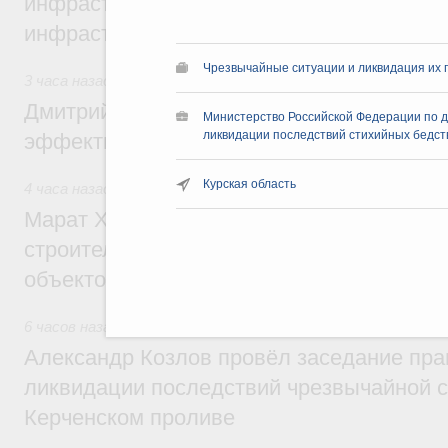
инфраструктуры построили и обновили б
инфраструктурным кредитам
Чрезвычайные ситуации и ликвидация их 
3 часа назад
,
Развитие сельских территорий
Дмитрий Патрушев: Синхронизация госп
Министерство Российской Федерации по 
ликвидации последствий стихийных бедст
эффективность поддержки сельских тер
Курская область
4 часа назад
,
Экономика городов. Городская среда
Марат Хуснуллин: «Единый заказчик» з
строительство и реконструкцию более 3
объектов
6 часов назад
,
Чрезвычайные ситуации и ликвидация их по
Александр Козлов провёл заседание пра
ликвидации последствий чрезвычайной с
Керченском проливе