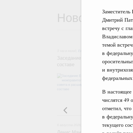
Заместитель 
Новости
Дмитрий Пат
встречу с гл
Владиславом
темой встреч
3 часа назад
,
Евразийский экономический союз.
в федеральну
Заседание Евразийского межправ
оросительных
составе
и внутрихозя
В повестке зас
федеральных
числе соверше
регулирования 
В настоящее 
обеспечение п
железнодорожн
числятся 49 
рынка.
отметил, что
в федеральну
текущего сос
6 августа 2026
,
Общие вопросы промышленной 
в расчёт пл
Денис Мантуров провёл заседани