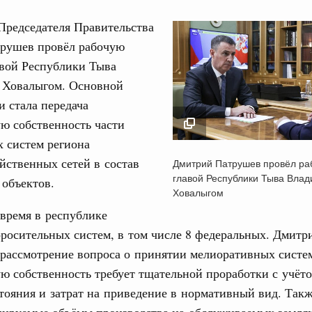
Председателя Правительства
рушев провёл рабочую
авой Республики Тыва
 Ховалыгом. Основной
Кален
и стала передача
 Интеграция на пространстве СНГ
ю собственность части
ительственного совета в расширенном
 систем региона
ПН
Дмитрий Патрушев п
йственных сетей в состав
Дмитрий Патрушев провёл раб
рабочую встречу с г
главой Республики Тыва Вла
едания актуальные задачи углубления интеграции, в том
 объектов.
Республики Тыва
нствование кооперации в области таможенного
Ховалыгом
и администрирования, развитие электронной торговли,
Владиславом Ховал
время в республике
3
родовольственной безопасности, цифровизация грузовых
10 сентября 2024
ых перевозок, формирование общего финансового
оросительных систем, в том числе 8 федеральных. Дмит
10
 рассмотрение вопроса о принятии мелиоративных систе
Вчера
ю собственность требует тщательной проработки с учёт
17
тояния и затрат на приведение в нормативный вид. Такж
политики
анируемые объёмы производства на обслуживаемых земля
е Правительственной комиссии по
24