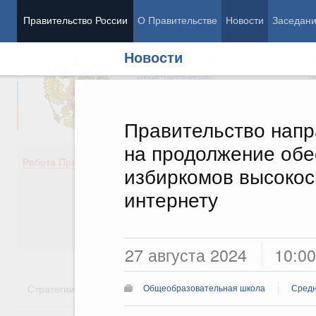
Правительство России
О Правительстве
Новости
Заседан
Новости
Председатель Правительства
М
Вице-премьеры
М
Правительство напр
на продолжение обе
Демография
Занято
Работа Правительства
избиркомов высокос
Здоровье
Технол
Образование
Эконом
интернету
Культура
Финан
Общество
Социал
Государство
27 августа 2024
10:00
Стратегии
Государственные программы
Национальн
Общеобразовательная школа
Средн