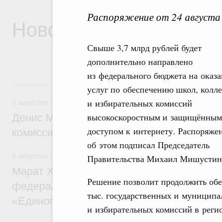
Распоряжение от 24 августа
Новости
Свыше 3,7 млрд рублей будет
дополнительно направлено
из федерального бюджета на оказ
6 августа, четверг
услуг по обеспечению школ, колл
и избирательных комиссий
6 августа 2026
,
Общие вопросы промышленной политики
высокоскоростным и защищённым
Денис Мантуров провёл заседание Прав
доступом к интернету. Распоряже
комиссии по промышленности
об этом подписал Председатель
6 августа 2026
,
Регулирование в сфере строительства
Правительства Михаил Мишустин
Марат Хуснуллин: Более 130 социальных
Решение позволит продолжить обе
федерального значения построено под к
тыс. государственных и муниципа
«Единого заказчика»
и избирательных комиссий в реги