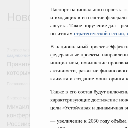
Паспорт национального проекта «
Новости
и входящих в его состав федераль
августа. Такое поручение дал Пр
по итогам
стратегической сессии,
В национальный проект «Эффекти
7 часов назад
,
Государственная политика в сфере научных
федеральные проекты, направлен
разработок
инициативы, повышение производ
Правительство расширило перечень пре
активности, развитие финансовог
которых освобождаются от НДФЛ
климата и создание мониторинга 
Постановление от 5 августа 2026 года №978
Также в его состав будут включен
8 часов назад
,
Отрасль информационных технологий
характеризующие достижение нов
Михаил Мишустин дал поручения по итог
цели «Устойчивая и динамичная эк
конференции «Цифровая индустрия пр
— увеличение к 2030 году объёма
России»