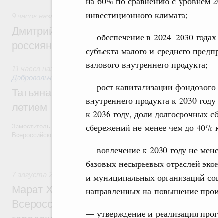
на 60% по сравнению с уровнем 20
инвестиционного климата;
9 часов назад
,
Спорт высших достижений и массовый спо
Дмитрий Чернышенко и Михаил Дегтярёв
— обеспечение в 2024–2030 годах 
россиян с Днём физкультурника
субъекта малого и среднего предп
валового внутреннего продукта;
11 часов назад
,
Социальные инновации. Некоммерческие орг
Добровольчество и волонтёрство. Благотворительност
— рост капитализации фондового 
Татьяна Голикова поздравила волонтёров
внутреннего продукта к 2030 году
летием
к 2036 году, доли долгосрочных 
сбережений не менее чем до 40% к
Заместитель Председателя Правительства Татьяна Голикова поздра
Всероссийского общественного движения «Волонтёры-медики» с 10
— вовлечение к 2030 году не мен
Вчера
базовых несырьевых отраслей эко
7 августа 2026
,
Экономика городов. Городская среда
и муниципальных организаций со
Марат Хуснуллин провёл заседание ком
направленных на повышение произ
Всероссийского конкурса лучших проект
— утверждение и реализация прог