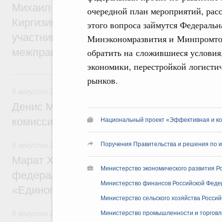
Михаил Мишустин принял участие во вст
очередной план мероприятий, рас
Киргизии Садыра Жапарова с главами де
этого вопроса займутся Федеральн
участников заседания Евразийского
Минэкономразвития и Минпромтор
межправительственного совета
обратить на сложившиеся условия
экономики, перестройкой логисти
6 августа, четверг
рынков.
6 августа 2026
,
Общие вопросы промышленной политики
Денис Мантуров провёл заседание Прав
комиссии по промышленности
Национальный проект «Эффективная и ко
Поручения Правительства и решения по и
6 августа 2026
,
Регулирование в сфере строительства
Марат Хуснуллин: Более 130 социальных
Министерство экономического развития Р
федерального значения построено под к
Министерство финансов Российской Феде
«Единого заказчика»
Министерство сельского хозяйства Росси
6 августа 2026
,
Национальный проект «Инфраструктура д
Министерство промышленности и торговл