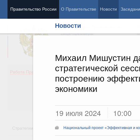
Правительство России
О Правительстве
Новости
Заседан
Новости
Председатель Правительства
М
Вице-премьеры
М
Михаил Мишустин да
стратегической сес
Демография
Занято
Работа Правительства
построению эффекти
Здоровье
Технол
Образование
Эконом
экономики
Культура
Финан
Общество
Социал
Государство
19 июля 2024
10:00
Стратегии
Государственные программы
Национальн
Национальный проект «Эффективная и ко