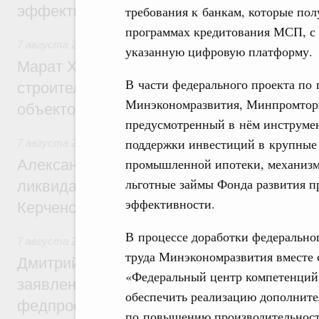
эффективность поддержки сельских тер
требования к банкам, которые пол
программах кредитования МСП, с 
7 августа 2026
,
Экономика городов. Городская среда
указанную цифровую платформу.
Марат Хуснуллин: «Единый заказчик» з
В части федерального проекта п
строительство и реконструкцию более 3
Минэкономразвития, Минпромторг
объектов
предусмотренный в нём инструме
поддержки инвестиций в крупные
7 августа 2026
,
Чрезвычайные ситуации и ликвидация их 
промышленной ипотеки, механизм
Александр Козлов провёл заседание пра
льготные займы Фонда развития п
ликвидации последствий чрезвычайной с
эффективности.
Керченском проливе
В процессе доработки федерально
7 августа 2026
,
Среднее профессиональное образование
труда Минэкономразвития вместе
Дмитрий Чернышенко: Установлен рекорд
«Федеральный центр компетенций 
заявлений от абитуриентов колледжей и
обеспечить реализацию дополнит
федпроекта «Профессионалитет»
по повышению производительности