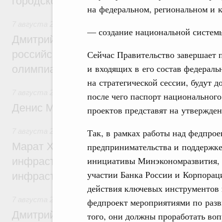
городской среды
на федеральном, региональном и 
7 августа 2026
,
Отрасль информационных технологий
— создание национальной систем
Дмитрий Чернышенко и Сергей Кравцов 
российскую сборную с победой на Межд
Сейчас Правительство завершает 
и входящих в его состав федераль
олимпиаде по искусственному интеллект
на стратегической сессии, будут
7 августа 2026
,
Общие вопросы промышленной политики
после чего паспорт национального
Денис Мантуров посетил Ярославскую о
проектов представят на утвержден
Так, в рамках работы над федпрое
7 августа 2026
,
Бюджеты субъектов Федерации. Межбюд
Марат Хуснуллин: 15 объектов спортивн
предпринимательства и поддержк
инициативы Минэкономразвития,
инфраструктуры построили и обновили б
участии Банка России и Корпорац
инфраструктурным кредитам
действия ключевых инструментов 
7 августа 2026
,
Развитие сельских территорий
федпроект мероприятиями по ра
Дмитрий Патрушев: Синхронизация госп
того, они должны проработать во