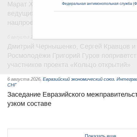
Марат Хуснуллин: Порядка 200 дорожных
Федеральная антимонопольная служба (Ф
ведущих к спортивным объектам, обновят
нацпроекту «Инфраструктура для жизни
6 августа 2026
,
Молодёжная политика
Дмитрий Чернышенко, Сергей Кравцов и
Росмолодёжи Григорий Гуров поприветс
участников проекта «Кольцо открытий»
6 августа 2026
,
Евразийский экономический союз. Интегр
СНГ
Заседание Евразийского межправительст
узком составе
Показать еще