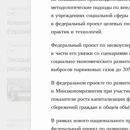
методологические подходы по вне
7 августа 2026
,
Евразийский экономический союз. Интегр
СНГ
в учреждениях социальной сферы
Комментарий Алексея Оверчука по итога
в федеральный проект целевых по
практик и технологий.
Евразийского межправительственного со
Федеральный проект по низкоугле
7 августа 2026
,
Евразийский экономический союз. Интегр
СНГ
в части его увязки со сценариями
Заседание Евразийского межправительст
социально-экономического развит
расширенном составе
выбросов парниковых газов до 205
В повестке заседания актуальные задачи 
В федеральном проекте по разви
числе совершенствование кооперации в о
и Минэкономразвития при участии
регулирования и администрирования, разв
обеспечение продовольственной безопасн
показатели роста капитализации 
железнодорожных перевозок, формирован
сбережений граждан в общем объё
рынка.
В рамках нового национального п
7 августа 2026
,
Евразийский экономический союз. Интегр
СНГ
федеральный проект по развитию 