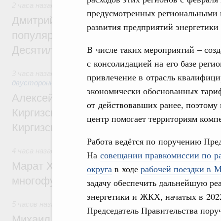
2 часа назад
,
Внутренний и въездной туризм
предусмотренных региональными 
Дмитрий Чернышенко: Порядка 110 марш
развития предприятий энергетики
популярного туризма в 35 регионах созд
В числе таких мероприятий – созд
Десятилетия науки и технологий
с консолидацией на его базе рег
3 часа назад
,
Экономические и гуманитарные отношения с
привлечение в отрасль квалифици
двусторонней основе
экономически обоснованных тариф
Алексей Оверчук принял участие в работе
от действовавших ранее, поэтому
Киргизского экономического форума и XII
центр помогает территориям комп
Киргизской межрегиональной конференц
Работа ведётся по поручению Пре
4 часа назад
,
Дорожное хозяйство
На
совещании правкомиссии по ра
Марат Хуснуллин: На двух скоростных т
округа
в ходе
рабочей поездки в 
многофункциональные зоны дорожного с
задачу обеспечить дальнейшую р
энергетики и ЖКХ, начатых в 20
5 часов назад
,
Технологическое развитие. Инновации
Председатель Правительства поруч
Михаил Мишустин дал поручения по ито