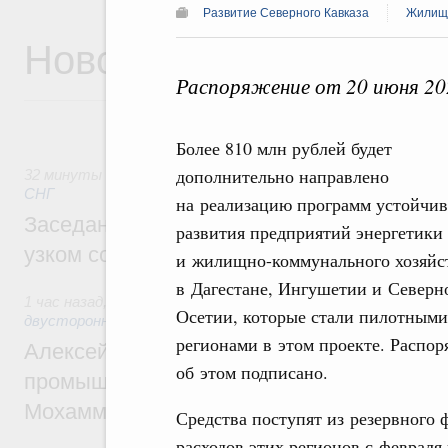
Развитие Северного Кавказа
Жилищн
Новости
Распоряжение от 20 июня 20
Более 810 млн рублей будет
дополнительно направлено
32 минуты назад
,
Евразийский экономический союз. Интег
СНГ
на реализацию программ устойчив
Заседание Евразийского межправительст
развития предприятий энергетики
узком составе
и жилищно-коммунального хозяйс
в Дагестане, Ингушетии и Северн
1 час назад
,
Экономические отношения с зарубежными стра
Осетии, которые стали пилотными
двусторонней основе
регионами в этом проекте. Распо
Алексей Оверчук провёл рабочую встреч
об этом подписано.
промышленности, недропользования и т
Мохаммадом Атабаком
Средства поступят из резервного
расходов этих регионов с февраля