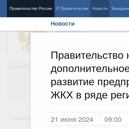
Правительство России
О Правительстве
Новости
Заседан
Новости
Председатель Правительства
М
Вице-премьеры
М
Правительство 
дополнительно
Демография
Занято
Работа Правительства
Здоровье
Технол
Образование
Эконом
развитие предп
Культура
Финан
Общество
Социал
ЖКХ в ряде рег
Государство
21 июня 2024
09:00
Стратегии
Государственные программы
Национальн