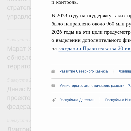
и контроль.
стратегической сессии о совершенствов
В 2023 году на поддержку таких п
управления научно-технологическим раз
было направлено около 960 млн р
Вчера
2026 годы на эти цели предусмотр
о выделении дополнительного фин
5 августа 2026
,
Жилищно-коммунальное хозяйство
на
заседании Правительства 20 и
Марат Хуснуллин: Более 4,3 тыс. объек
обновлено в России при участии Фонда 
территорий
Развитие Северного Кавказа
Жилищн
5 августа 2026
,
Инструменты развития территорий. ОЭЗ.
Министерство экономического развития Р
Денис Мантуров провёл совещание по р
проектов института кураторства в Ураль
Республика Дагестан
Республика Ин
федеральном округе
5 августа 2026
,
Молодёжная политика
Дмитрий Чернышенко: Всемирный фести