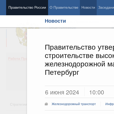
Правительство России
О Правительстве
Новости
Заседан
Новости
Председатель Правительства
М
Вице-премьеры
М
Правительство утве
строительстве высо
Демография
Занято
Работа Правительства
железнодорожной ма
Здоровье
Технол
Образование
Эконом
Петербург
Культура
Финан
Общество
Социал
Государство
6 июня 2024
10:00
Стратегии
Государственные программы
Национальн
Железнодорожный транспорт
Инфра