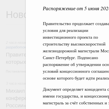
Распоряжение от 5 июня 202
Новости
Правительство продолжает создав
условия для реализации
инвестиционного проекта по
2 часа назад
,
Государственная политика в сфере научных 
строительству высокоскоростной
разработок
железнодорожной магистрали Мос
Правительство расширило перечень пре
Санкт-Петербург. Подписано
которых освобождаются от НДФЛ
распоряжение об утверждении ос
условий концессионного соглашен
Постановление от 5 августа 2026 года №978
основе которого будет идти реализ
3 часа назад
,
Отрасль информационных технологий
Документ определяет концедента 
Михаил Мишустин дал поручения по итог
имени государства, и концессионе
конференции «Цифровая индустрия пр
магистраль за счёт собственных и
России»