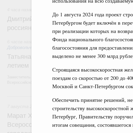
использования на всю создаваему
4 часа назад
,
Спорт высших достижений и массовый спор
До 1 августа 2024 года проект ст
Дмитрий Чернышенко и Михаил Дегтярёв
Петербургом будет включён в пер
россиян с Днём физкультурника
при реализации которых на возвра
Фонда национального благосостоя
6 часов назад
,
Социальные инновации. Некоммерческие орга
благосостояния для предоставлени
Добровольчество и волонтёрство. Благотворительност
выделено не менее 300 млрд рубле
Татьяна Голикова поздравила волонтёров
летием
Строящаяся высокоскоростная жел
поездам со скоростью от 200 до 40
Заместитель Председателя Правительства Татьяна Голикова поздра
Всероссийского общественного движения «Волонтёры-медики» с 10
Москвой и Санкт-Петербургом сокр
Вчера
Обеспечить принятие решений, не
7 августа 2026
,
Экономика городов. Городская среда
строительству высокоскоростной 
Марат Хуснуллин провёл заседание ком
Петербург, Правительству поручил
Всероссийского конкурса лучших проект
итогам совещания, состоявшегося 