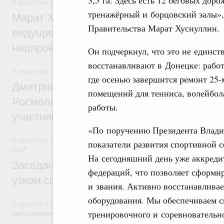
6 августа 2026
,
Национальный проект «Инфраструктура д
тренажёрный и борцовский залы», 
Марат Хуснуллин: Порядка 200 дорожных
Правительства Марат Хуснуллин.
ведущих к спортивным объектам, обновят
нацпроекту «Инфраструктура для жизни
Он подчеркнул, что это не единст
восстанавливают в Донецке: работ
6 августа 2026
,
Молодёжная политика
где осенью завершится ремонт 25-
Дмитрий Чернышенко, Сергей Кравцов и
помещений для тенниса, волейбола
Росмолодёжи Григорий Гуров поприветс
работы.
участников проекта «Кольцо открытий»
«По поручению Президента Влади
6 августа 2026
,
Евразийский экономический союз. Интегр
показатели развития спортивной 
СНГ
На сегодняшний день уже аккреди
Заседание Евразийского межправительст
федераций, что позволяет сформи
узком составе
и звания. Активно восстанавливае
оборудования. Мы обеспечиваем с
6 августа 2026
,
Экономические отношения с зарубежными 
тренировочного и соревновательно
двусторонней основе