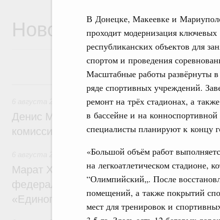
В Донецке, Макеевке и Мариупол
Новости
проходит модернизация ключевых
республиканских объектов для за
спортом и проведения соревнован
Масштабные работы развёрнуты в
6 августа, четверг
ряде спортивных учреждений. За
ремонт на трёх стадионах, а также
6 августа 2026
,
Общие вопросы промышленной политики
в бассейне и на конноспортивной 
Денис Мантуров провёл заседание Прав
специалисты планируют к концу г
комиссии по промышленности
«Большой объём работ выполняет
6 августа 2026
,
Регулирование в сфере строительства
на легкоатлетическом стадионе, к
Марат Хуснуллин: Более 130 социальных
“Олимпийский„. После восстановл
федерального значения построено под к
помещений, а также покрытий спо
«Единого заказчика»
мест для тренировок и спортивны
3,5 га. Здесь есть 12 беговых дор