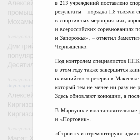
в 213 учреждений поставлено спо
Алексей Оверчук провёл рабочую встреч
результаты – порядка 1,8 тысячи 
промышленности, недропользования и т
в спортивных мероприятиях, хоро
Мохаммадом Атабаком
и всероссийских соревнованиях п
и Запорожья», – отметил Замести
6 августа 2026
,
Внутренний и въездной туризм
Дмитрий Чернышенко: Порядка 110 марш
Чернышенко.
популярного туризма в 35 регионах созд
Под контролем специалистов ППК 
Десятилетия науки и технологий
в этом году также завершится ка
олимпийского резерва в Макеевке
6 августа 2026
,
Экономические и гуманитарные отношения
двусторонней основе
который тем не менее ни разу не 
Алексей Оверчук принял участие в работе
Здесь обновляют конюшни, а посл
Киргизского экономического форума и XII
В Мариуполе восстановительные р
Киргизской межрегиональной конференц
и «Портовик».
6 августа 2026
,
Дорожное хозяйство
«Строители отремонтируют админ
Марат Хуснуллин: На двух скоростных т