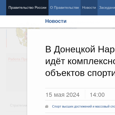
Правительство России
О Правительстве
Новости
Заседан
Новости
Председатель Правительства
М
Вице-премьеры
М
В Донецкой Нар
идёт комплексн
Демография
Занято
Работа Правительства
Здоровье
Технол
Образование
Эконом
объектов спорт
Культура
Финан
Общество
Социал
Государство
15 мая 2024
14:00
Стратегии
Государственные программы
Национальн
Спорт высших достижений и массовый сп