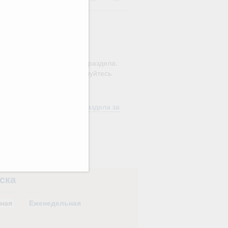
ю этого календаря поиск
ляется в рамках текущего раздела.
а по всему сайту воспользуйтесь
м
"Поиск"
ть материалы текущего раздела за
од
в
ска
ная
Еженедельная