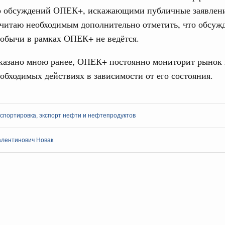
о обсуждений ОПЕК+, искажающими публичные заявлени
считаю необходимым дополнительно отметить, что обсуж
обычи в рамках ОПЕК+ не ведётся.
сказано мною ранее, ОПЕК+ постоянно мониторит рынок
Кален
обходимых действиях в зависимости от его состояния.
 Интеграция на пространстве СНГ
ительственного совета в расширенном
ПН
спортировка, экспорт нефти и нефтепродуктов
едания актуальные задачи углубления интеграции, в том
нствование кооперации в области таможенного
алентинович Новак
и администрирования, развитие электронной торговли,
3
родовольственной безопасности, цифровизация грузовых
ых перевозок, формирование общего финансового
10
Вчера
17
политики
е Правительственной комиссии по
24