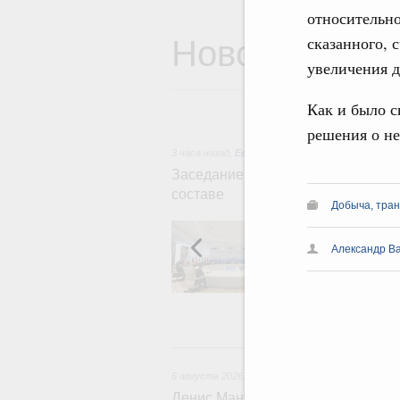
относительн
Новости
сказанного, 
увеличения д
Как и было 
решения о не
3 часа назад
,
Евразийский экономический союз.
Заседание Евразийского межправ
составе
Добыча, тран
В повестке зас
числе соверше
Александр В
регулирования 
обеспечение п
железнодорожн
рынка.
6 августа 2026
,
Общие вопросы промышленной 
Денис Мантуров провёл заседани