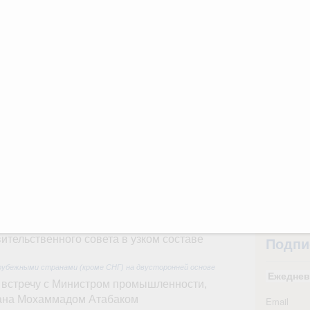
31
тельства
иальных объектов федерального значения
С помощь
о заказчика»
осуществ
Для поиск
труктура для жизни»
сервисо
орожных участков, ведущих к спортивным
о нацпроекту «Инфраструктура для жизни»
Выбра
пери
вцов и руководитель Росмолодёжи Григорий
Архи
ов проекта «Кольцо открытий»
юз. Интеграция на пространстве СНГ
тельственного совета в узком составе
Подпи
рубежными странами (кроме СНГ) на двусторонней основе
Ежеднев
 встречу с Министром промышленности,
рана Мохаммадом Атабаком
Email