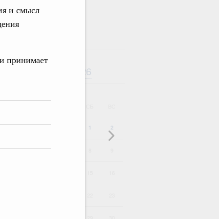
я и смысл
дения
 и принимает
Август
2026
дарь
ВТ
СР
ЧТ
ПТ
СБ
ВС
1
2
4
5
6
7
8
9
11
12
13
14
15
16
18
19
20
21
22
23
25
26
27
28
29
30