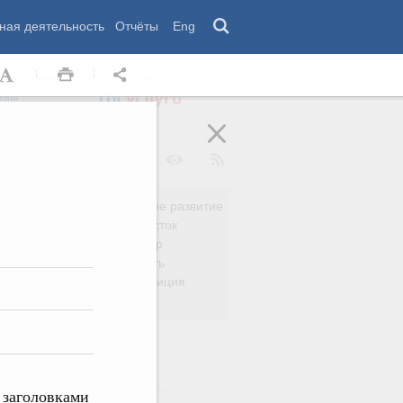
ная деятельность
Отчёты
Eng
 комиссии
Обращения
нам
о
Региональное развитие
да
Дальний Восток
вязь
Россия и мир
Безопасность
сть
Право и юстиция
яйство
 заголовками