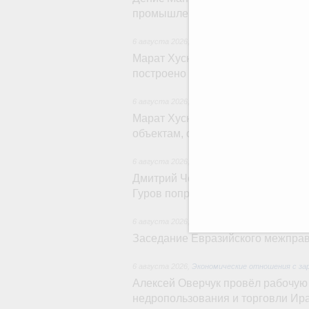
промышленности
6 августа 2026
,
Регулирование в сфере строи
Марат Хуснуллин: Более 130 соц
построено под контролем «Единог
6 августа 2026
,
Национальный проект «Инфрас
Марат Хуснуллин: Порядка 200 д
объектам, обновят в 2026 году п
6 августа 2026
,
Молодёжная политика
Дмитрий Чернышенко, Сергей Кра
Гуров поприветствовали участник
6 августа 2026
,
Евразийский экономический со
Заседание Евразийского межправи
6 августа 2026
,
Экономические отношения с за
Алексей Оверчук провёл рабочую
недропользования и торговли И