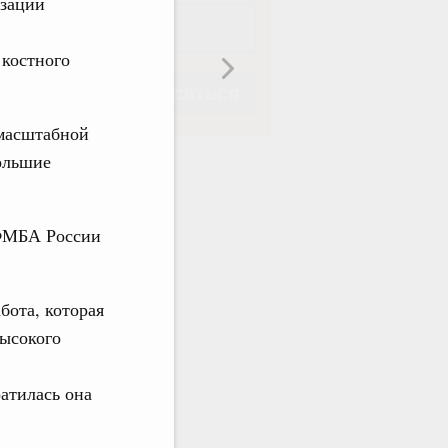
изации
 костного
Подписаться
 масштабной
большие
 ФМБА России
Подписаться
бота, которая
высокого
атилась она