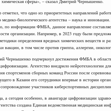
и химическая сферы», – сказал Дмитрий Чернышенко.
31
 отметил, что одно из приоритетных направлений работ
ция их последствий
ние правкомиссии по ликвидации последствий
 медико-биологического агентства – наука и инновации.
ском проливе
С помощь
то, по информации ФМБА, данное направление составля
осуществ
ости организации. Например, в 2023 году были предло
вание
Для поиск
методики определения вредных химических веществ и ра
 рекорд по числу заявлений от абитуриентов
сервисо
екта «Профессионалитет»
и вакцин, в том числе против гриппа, аллергии, онколог
Выбра
. Интеграция на пространстве СНГ
пери
ий Чернышенко подчеркнул достижения ФМБА в област
о итогам заседания Евразийского
цифровизации. Агентство внедрило нейротехнологии дл
Архи
ия спортсменов сборных команд России после соревнова
. Интеграция на пространстве СНГ
ущего в Казани его сотрудники впервые в истории орга
ительственного совета в расширенном
 сопровождение участников киберспортивных дисциплин
Подпи
, а сегодня особенно, в авангарде цифровизации здраво
едания актуальные задачи углубления интеграции, в том
Ежеднев
нствование кооперации в области таможенного
гентства создана Единая ведомственная медицинская и
и администрирования, развитие электронной торговли,
Email
родовольственной безопасности, цифровизация грузовых