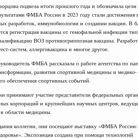
орцова подвела итоги прошлого года и обозначила цели 
ультатами ФМБА России в 2023 году стали достижения 
вцов и руководитель Росмолодёжи Григорий
ых разработок, иммунобиологии и создании вакцин. В 
ов проекта «Кольцо открытий»
ется регистрация вакцины от гемофильной инфекции тип
юз. Интеграция на пространстве СНГ
валификацию ВОЗ противогриппозная вакцина. Разработ
тельственного совета в узком составе
тест-систем, аллерговакцина и многое другое.
рубежными странами (кроме СНГ) на двусторонней основе
руководитель ФМБА рассказала о работе агентства по на
 встречу с Министром промышленности,
ансформации, развития спортивной медицины и медико-
рана Мохаммадом Атабаком
го обеспечения спортивных событий.
0 маршрутов научно-популярного туризма в
ии принимают участие представители федеральных орган
ятилетия науки и технологий
нных корпораций и крупнейших научных центров, ведущ
 в области медицины.
 отношения со странами СНГ на двусторонней основе
 работе VIII Российско-Киргизского
дания коллегии, они посещают выставку «ФМБА России:
сийско-Киргизской межрегиональной
доровье». Экспозиция создана при помощи технологий