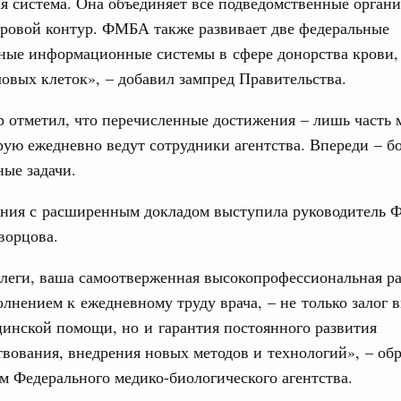
я система. Она объединяет все подведомственные орган
ых перевозок, формирование общего финансового
ровой контур. ФМБА также развивает две федеральные
ные информационные системы в сфере донорства крови,
. Интеграция на пространстве СНГ
ловых клеток», – добавил зампред Правительства.
 во встрече Президента Киргизии Садыра
участников заседания Евразийского
 отметил, что перечисленные достижения – лишь часть
Email
рую ежедневно ведут сотрудники агентства. Впереди – 
ые задачи.
Вчера
политики
дания с расширенным докладом выступила руководитель
е Правительственной комиссии по
ворцова.
леги, ваша самоотверженная высокопрофессиональная ра
тельства
иальных объектов федерального значения
олнением к ежедневному труду врача, – не только залог 
о заказчика»
инской помощи, но и гарантия постоянного развития
вования, внедрения новых методов и технологий», – обр
труктура для жизни»
м Федерального медико-биологического агентства.
орожных участков, ведущих к спортивным
о нацпроекту «Инфраструктура для жизни»