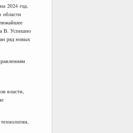
на 2024 год.
в области
ближайшее
а В. Успешно
ан ряд новых
правлениям
ов власти,
ие
 технологии,