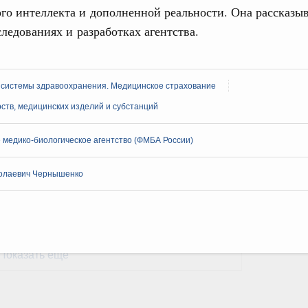
го интеллекта и дополненной реальности. Она рассказы
ледованиях и разработках агентства.
тных трассах открылись
жного сервиса
овации
 системы здравоохранения. Медицинское страхование
о итогам стратегической сессии о
вления научно-технологическим развитием
ств, медицинских изделий и субстанций
 августа, среда
медико-биологическое агентство (ФМБА России)
тво
 объектов ЖКХ обновлено в России при участии
олаевич Чернышенко
1
Показать еще