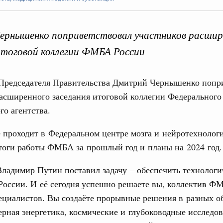
ернышенко поприветствовал участников расшир
итоговой коллегии ФМБА России
Кален
 Председателя Правительства Дмитрий Чернышенко попр
итики
асширенного заседания итоговой коллегии Федерального
скую область
го агентства.
ПН
 Межбюджетные отношения
ортивной инфраструктуры построили и
проходит в Федеральном центре мозга и нейротехнолог
урным кредитам
тоги работы ФМБА за прошлый год и планы на 2024 год.
3
ладимир Путин поставил задачу – обеспечить технолог
ия госпрограмм повысит эффективность
10
России. И её сегодня успешно решаете вы, коллектив Ф
ециалистов. Вы создаёте прорывные решения в разных об
17
да
ерная энергетика, космические и глубоководные исследов
ик» завершил строительство и реконструкцию
24