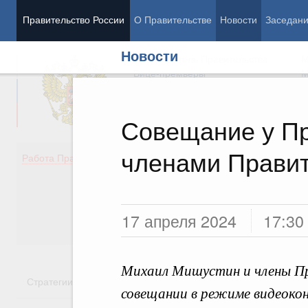
Правительство России
О Правительстве
Новости
Заседан
Новости
Председатель Правительства
М
Вице-премьеры
М
Совещание у Пр
членами Правит
Демография
Занято
Работа Правительства
Здоровье
Технол
Образование
Эконом
Культура
Финан
Общество
Социал
17 апреля 2024
17:30
Государство
Михаил Мишустин и члены Пр
Стратегии
Государственные программы
Национальн
совещании в режиме видеоко