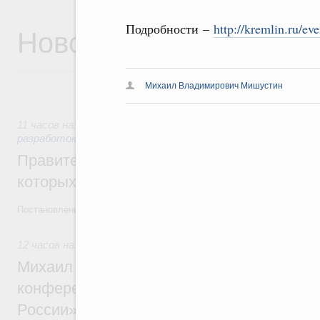
Новости
Подробности –
http://kremlin.ru/ev
Михаил Владимирович Мишустин
11 часов назад
,
Государственная политика в сфере научны
разработок
Правительство расширило перечень пре
которых освобождаются от НДФЛ
Постановление от 5 августа 2026 года №978
12 часов назад
,
Отрасль информационных технологий
Михаил Мишустин дал поручения по итог
конференции «Цифровая индустрия пр
России»