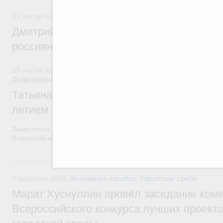
13 часов назад
,
Спорт высших достижений и массовый сп
Дмитрий Чернышенко и Михаил Дегтярёв
россиян с Днём физкультурника
15 часов назад
,
Социальные инновации. Некоммерческие орг
Добровольчество и волонтёрство. Благотворительност
Татьяна Голикова поздравила волонтёров
летием
Заместитель Председателя Правительства Татьяна Голикова поздра
Всероссийского общественного движения «Волонтёры-медики» с 10
Вчера
7 августа 2026
,
Экономика городов. Городская среда
Марат Хуснуллин провёл заседание ком
Всероссийского конкурса лучших проект