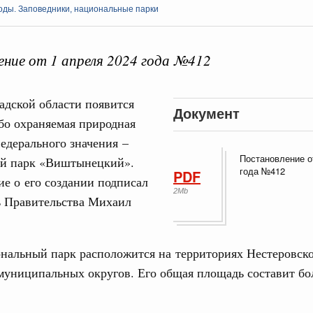
оды. Заповедники, национальные парки
ние от 1 апреля 2024 года №412
Кален
адской области появится
Документ
бо охраняемая природная
ые отношения со странами СНГ на двусторонней основе
 работе VIII Российско-Киргизского
едерального значения –
сийско-Киргизской межрегиональной
ПН
Постановление о
й парк «Виштынецкий».
года №412
PDF
е о его создании подписал
2Mb
ь Правительства Михаил
тных трассах открылись
3
жного сервиса
10
нальный парк расположится на территориях Нестеровск
ации
муниципальных округов. Его общая площадь составит бол
о итогам стратегической сессии о
17
вления научно-технологическим развитием
24