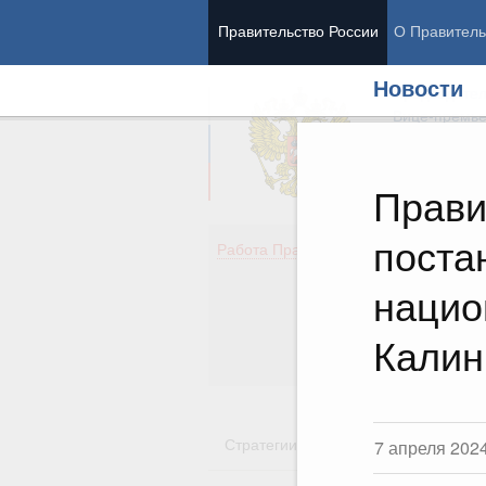
Правительство России
О Правитель
Новости
Председател
Вице-премь
Прави
поста
Де
Работа Правительства
Здо
Обр
нацио
Кул
Об
Калин
Гос
Стратегии
Государственные пр
7 апреля 202