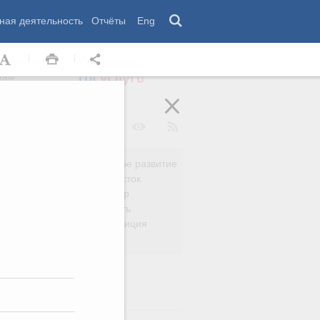
ная деятельность
Отчёты
Eng
 комиссии
Обращения
нам
Региональное развитие
да
Дальний Восток
вязь
Россия и мир
Безопасность
сть
Право и юстиция
яйство