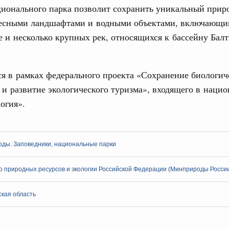
Вчера
ционального парка позволит сохранить уникальный при
тво
лесными ландшафтами и водными объектами, включающи
31
 объектов ЖКХ обновлено в России при участии
и несколько крупных рек, относящихся к бассейну Балт
С помощь
осуществ
орий. ОЭЗ. ТОР. Моногорода
Для поиск
ся в рамках федерального проекта «Сохранение биологич
е по реализации проектов института
сервисо
 и развитие экологического туризма», входящего в наци
льном округе
огия».
Выбра
пери
 фестиваль молодёжи сформировал целое
 на себя ответственность за будущее
Архи
оды. Заповедники, национальные парки
труктура для жизни»
даний на юге России вырос почти на треть
 природных ресурсов и экологии Российской Федерации (Минприроды Росси
Подпи
ровая система. Недвижимость. Оценочная деятельность
кая область
равкомиссии в управление «ДОМ.РФ»
Ежеднев
регионах
Email