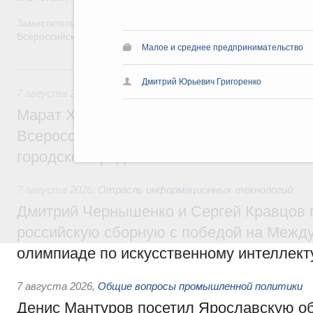
Заместитель Председателя Правительства Татьяна Голикова п
Всероссийского общественного движения «Волонтёры-медики»
Малое и среднее предпринимательство
7 августа, пятница
Дмитрий Юрьевич Григоренко
7 августа 2026
,
Экономика городов. Городская среда
Марат Хуснуллин провёл заседание ком
Всероссийского конкурса лучших проект
городской среды
7 августа 2026
,
Отрасль информационных технологий
Дмитрий Чернышенко и Сергей Кравцов 
российскую сборную с победой на Межд
олимпиаде по искусственному интеллект
7 августа 2026
,
Общие вопросы промышленной политики
Денис Мантуров посетил Ярославскую о