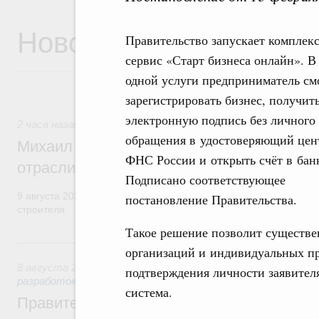
Новости
Правительство запускает комплек
сервис «Старт бизнеса онлайн». В
одной услуги предприниматель см
зарегистрировать бизнес, получит
электронную подпись без личного
2 часа назад
,
Регулирование в сфере строительства
обращения в удостоверяющий цен
Михаил Мишустин поздравил работников
ФНС России и открыть счёт в бан
отрасли с профессиональным празднико
Подписано соответствующее
9 августа 2026 года отмечается профессиональный праздник –
постановление Правительства.
строителя.
Такое решение позволит существе
Вчера
организаций и индивидуальных пре
8 августа 2026
,
Государственная политика в сфере научны
подтверждения личности заявителя
разработок
система.
Правительство расширило перечень пре