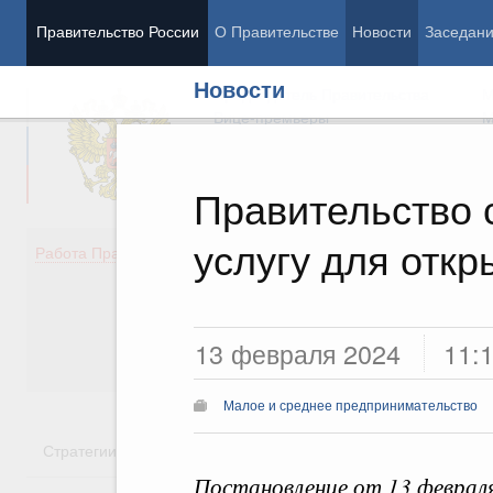
Правительство России
О Правительстве
Новости
Заседан
Новости
Председатель Правительства
М
Вице-премьеры
М
Правительство 
услугу для откр
Демография
Занято
Работа Правительства
Здоровье
Технол
Образование
Эконом
Культура
Финан
Общество
Социал
13 февраля 2024
11:
Государство
Малое и среднее предпринимательство
Стратегии
Государственные программы
Национальн
Постановление от 13 феврал