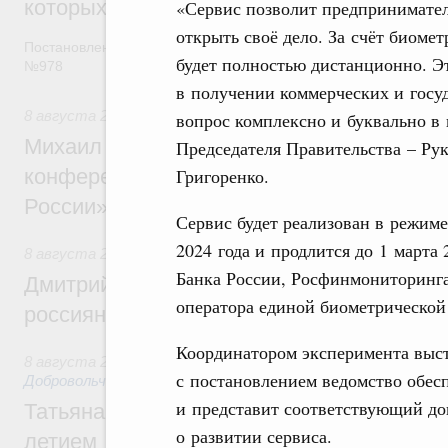
которых освобождаются от НДФЛ
«Сервис позволит предпринимател
открыть своё дело. За счёт биом
Постановление от 5 августа 2026 года
будет полностью дистанционно. Э
№978
в получении коммерческих и госуд
8 августа 2026
,
Отрасль информационных технологий
вопрос комплексно и буквально в 
Михаил Мишустин дал поручения по итог
Председателя Правительства – Ру
конференции «Цифровая индустрия пр
Григоренко.
России»
Сервис будет реализован в режиме
2024 года и продлится до 1 марта
8 августа 2026
,
Спорт высших достижений и массовый сп
Банка России, Росфинмониторинг
Дмитрий Чернышенко и Михаил Дегтярёв
оператора единой биометрической
россиян с Днём физкультурника
Координатором эксперимента выс
8 августа 2026
,
Социальные инновации. Некоммерческие ор
с постановлением ведомство обес
Добровольчество и волонтёрство. Благотворительност
и представит соответствующий до
Татьяна Голикова поздравила волонтёров
о развитии сервиса.
летием