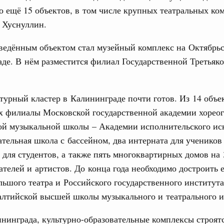
вцов и руководитель Росмолодёжи Григорий
о ещё 15 объектов, в том числе крупных театральных ко
ов проекта «Кольцо открытий»
31
 Хуснуллин.
. Интеграция на пространстве СНГ
ведённым объектом стал музейный комплекс на Октябрьс
тельственного совета в узком составе
С помощь
де. В нём разместится филиал Государственной Третьяк
осуществ
бежными странами (кроме СНГ) на двусторонней основе
Для поиск
 встречу с Министром промышленности,
сервисо
рана Мохаммадом Атабаком
турный кластер в Калининграде почти готов. Из 14 объе
Выбра
их филиалы Московской государственной академии хорео
пери
0 маршрутов научно-популярного туризма в
ой музыкальной школы – Академии исполнительского иск
Архи
ятилетия науки и технологий
тельная школа с бассейном, два интерната для учеников
для студентов, а также пять многоквартирных домов на 
 отношения со странами СНГ на двусторонней основе
ателей и артистов. До конца года необходимо достроить 
 работе VIII Российско-Киргизского
Подпи
сийско-Киргизской межрегиональной
ьшого театра и Российского государственного институт
алтийской высшей школы музыкального и театрального и
Ежеднев
инграда, культурно-образовательные комплексы строятс
Email
тных трассах открылись