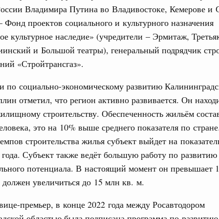
оссии Владимира Путина во Владивостоке, Кемерове и 
жного сервиса
 Фонд проектов социального и культурного назначения
овации
е культурное наследие» (учредители – Эрмитаж, Третья
о итогам стратегической сессии о
иинский и Большой театры), генеральный подрядчик стр
вления научно-технологическим развитием
ний «Стройтрансгаз».
Email
Вчера
и по социально-экономическому развитию Калининградс
тво
лин отметил, что регион активно развивается. Он находи
 объектов ЖКХ обновлено в России при участии
илищному строительству. Обеспеченность жильём соста
человека, это на 10% выше среднего показателя по стране
орий. ОЭЗ. ТОР. Моногорода
емпов строительства жилья субъект выйдет на показатель
е по реализации проектов института
льном округе
 года. Субъект также ведёт большую работу по развитию
льного потенциала. В настоящий момент он превышает 1
у должен увеличиться до 15 млн кв. м.
 фестиваль молодёжи сформировал целое
 на себя ответственность за будущее
вице-премьер, в конце 2022 года между Росавтодором
труктура для жизни»
адской областью была подписана программа по развитию