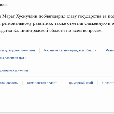
лосы.
ограмма Спортивных игр ВЭФ-2026
 Марат Хуснуллин поблагодарил главу государства за по
1
к региональному развитию, также отметив слаженную и
одства Калининградской области по всем вопросам.
Показать еще
сы культурной политики
Развитие Калининградской области
Разв
сы развития ДФО
зянович Хуснуллин
кая область
Кемеровская область
Приморский край
Севаст