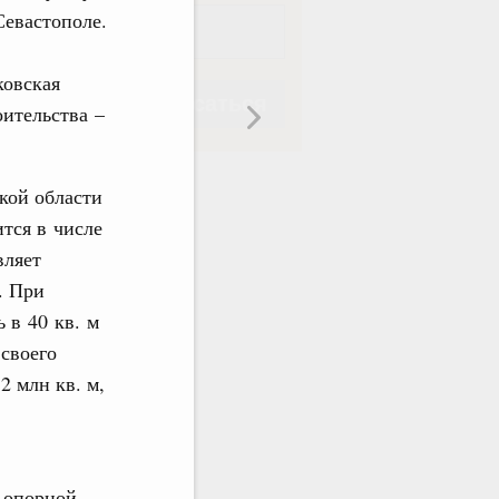
Севастополе.
ковская
Подписаться
оительства –
кой области
тся в числе
вляет
Подписаться
. При
 в 40 кв. м
 своего
2 млн кв. м,
 опорной