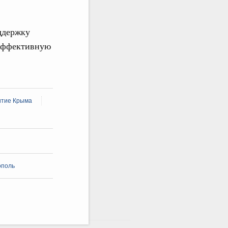
ддержку
 эффективную
итие Крыма
ополь