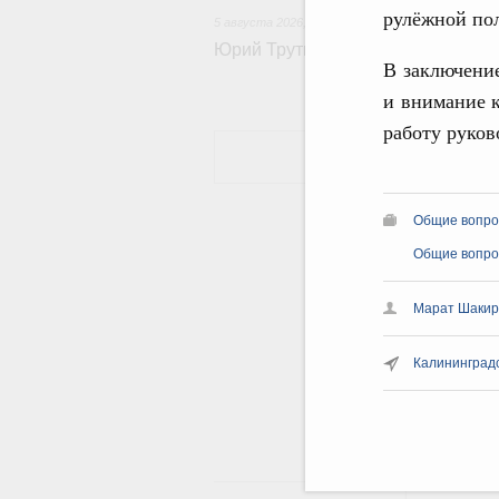
рулёжной по
5 августа 2026
,
Общие вопросы развития ДФО
Юрий Трутнев: Опубликована пр
В заключение
и внимание 
работу руков
Общие вопро
Общие вопро
Марат Шакир
Калининградс