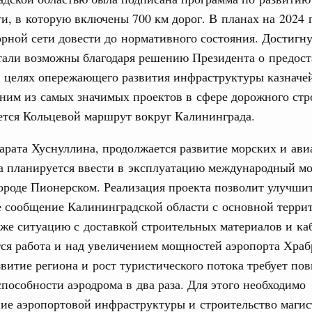
даний на юге России вырос почти на треть
и, в которую включены 700 км дорог. В планах на 2024 
рной сети довести до нормативного состояния. Достигн
ровая система. Недвижимость. Оценочная деятельность
тали возможны благодаря решению Президента о предос
равкомиссии в управление «ДОМ.РФ»
регионах
в целях опережающего развития инфраструктуры казначе
ним из самых значимых проектов в сфере дорожного стр
ется Кольцевой маршрут вокруг Калининграда.
туризм в России вырос на 4,3%, въездной –
рата Хуснуллина, продолжается развитие морских и ави
оплива
а планируется ввести в эксплуатацию международный м
ие по ситуации на топливном рынке
ороде Пионерском. Реализация проекта позволит улучши
е сообщение Калининградской области с основной терри
ья
ы комплексного развития территорий в
кже ситуацию с доставкой строительных материалов и к
ализованы в городах ДНР
тся работа и над увеличением мощностей аэропорта Храб
витие региона и рост туристического потока требует п
руда и поддержки занятости
пособности аэродрома в два раза. Для этого необходимо
о итогам стратегической сессии,
дительности труда
ие аэропортовой инфраструктуры и строительство маги