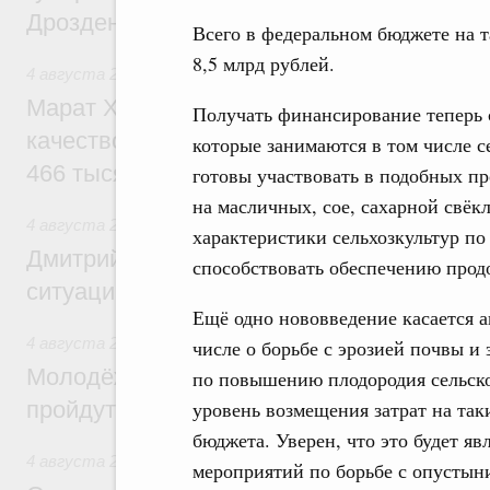
Дрозденко
Всего в федеральном бюджете на т
8,5 млрд рублей.
4 августа 2026
,
Жилищно-коммунальное хозяйство
Марат Хуснуллин: В Сибирском федерал
Получать финансирование теперь 
качество коммунальных услуг улучшено 
которые занимаются в том числе 
466 тысяч человек
готовы участвовать в подобных п
на масличных, сое, сахарной свёк
4 августа 2026
,
Государственные и муниципальные услуги
характеристики сельхозкультур по
Дмитрий Григоренко: Более 20 сервисов
способствовать обеспечению прод
ситуации» дополнены новыми функциям
Ещё одно нововведение касается а
4 августа 2026
,
Спорт высших достижений и массовый сп
числе о борьбе с эрозией почвы и
Молодёжный день и Сибирская неделя с
по повышению плодородия сельск
пройдут в рамках форума «Россия – спо
уровень возмещения затрат на так
бюджета. Уверен, что это будет 
4 августа 2026
,
Внутренний и въездной туризм
мероприятий по борьбе с опустын