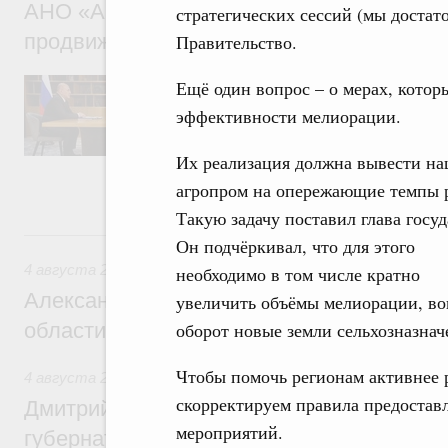
АНО «Агентство стратегических инициат
стратегических сессий (мы достат
продвижению новых проектов» Светлан
Правительство.
Обсуждались ключевые направления рабо
Ещё один вопрос – о мерах, кото
достижения национальных целей развития,
эффективности мелиорации.
проектов по улучшению инвестиционного к
программы стандарта общественного капит
экономики. Также речь шла о проектах в 
Их реализация должна вывести н
экологии. Отдельно обсуждались вопросы
агропром на опережающие темпы р
ЕАЭС.
Такую задачу поставил глава госуд
4 августа, вторник
Он подчёркивал, что для этого
4 августа 2026
необходимо в том числе кратно
Александр Новак встретился с губернат
увеличить объёмы мелиорации, во
области Андреем Чибисом
оборот новые земли сельхозназнач
Чтобы помочь регионам активнее 
4 августа 2026
,
Общие вопросы агропромышленного компл
скорректируем правила предостав
Дмитрий Патрушев провёл рабочую встр
мероприятий.
губернатором Ленинградской области А