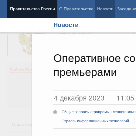
Правительство России
О Правительстве
Новости
Заседан
Новости
Председатель Правительства
М
Вице-премьеры
М
Оперативное со
премьерами
Демография
Занято
Работа Правительства
Здоровье
Технол
Образование
Эконом
Культура
Финан
Общество
Социал
4 декабря 2023
11:05
Государство
Общие вопросы агропромышленного комп
Отрасль информационных технологий
Стратегии
Государственные программы
Национальн