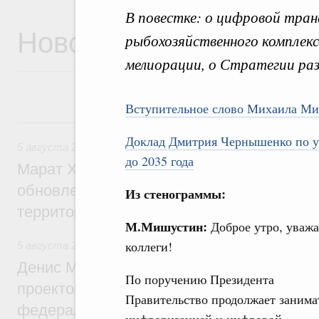
В повестке: о цифровой тра
Новости
рыбохозяйственного комплек
мелиорации, о Стратегии раз
Вступительное слово Михаила М
5 августа, среда
Доклад Дмитрия Чернышенко по ут
5 августа 2026
,
Жилищно-коммунальное хозяйство
до 2035 года
Марат Хуснуллин: Более 4,3 тыс. объек
обновлено в России при участии Фонда 
Из стенограммы:
территорий
М.Мишустин:
Доброе утро, уваж
коллеги!
5 августа 2026
,
Инструменты развития территорий. ОЭЗ.
Денис Мантуров провёл совещание по р
По поручению Президента
проектов института кураторства в Ураль
Правительство продолжает занима
федеральном округе