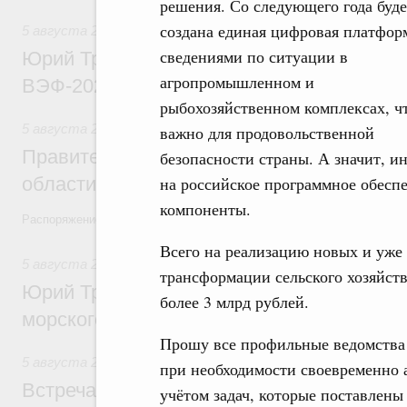
решения. Со следующего года буде
создана единая цифровая платфор
5 августа 2026
,
Общие вопросы развития ДФО
сведениями по ситуации в
Юрий Трутнев: Опубликована программа
агропромышленном и
ВЭФ-2026
рыбохозяйственном комплексах, ч
5 августа 2026
,
Национальный проект «Экологическое бла
важно для продовольственной
Правительство увеличило объём финанс
безопасности страны. А значит, 
области в рамках федерального проекта
на российское программное обесп
компоненты.
Распоряжение от 3 августа 2026 года №2067-р
Всего на реализацию новых и уж
5 августа 2026
,
Арктическая деятельность
трансформации сельского хозяйст
Юрий Трутнев: Дноуглубительный флот 
более 3 млрд рублей.
морского пути будет создан
Прошу все профильные ведомства 
5 августа 2026
,
Деловая среда. Развитие конкуренции
при необходимости своевременно 
Встреча Михаила Мишустина с генераль
учётом задач, которые поставлены