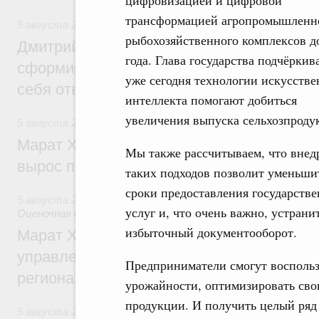
цифровизацией и цифровой
трансформацией агропромышленн
5 августа 2026
,
Молодёжная политика
рыбохозяйственного комплексов д
Дмитрий Чернышенко: Всемирный фести
года. Глава государства подчёркива
сформировал целое сообщество людей, 
уже сегодня технологии искусстве
себя ответственность за будущее
интеллекта помогают добиться
увеличения выпуска сельхозпроду
5 августа 2026
,
Национальный проект «Инфраструктура д
Марат Хуснуллин: Ввод нежилых зданий 
Мы также рассчитываем, что внед
вырос почти на треть
таких подходов позволит уменьши
сроки предоставления государств
5 августа 2026
,
Земельные отношения. Кадастровая сист
услуг и, что очень важно, устрани
Оценочная деятельность
избыточный документооборот.
Марат Хуснуллин: По решению правкоми
управление «ДОМ.РФ» перейдёт более 16
Предприниматели смогут воспольз
регионах
урожайности, оптимизировать сво
продукции. И получить целый ряд
5 августа 2026
,
Внутренний и въездной туризм