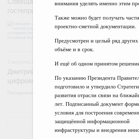
Совещание о развитии туризма и индуст
внимания уделять именно этим пр
гостеприимства в Российской Федерации
Также можно будет получать части
Перед началом совещания Михаил Мишуст
проектно-сметной документации.
презентациями проектов развития внутрен
Предусмотрен и целый ряд других
объёме и в срок.
3 августа, понедельник
3 августа 2026
,
Регулирование в сфере торговли. Защита
И ещё об одном принятом решени
Дмитрий Григоренко возглавил штаб по 
По указанию Президента Правите
цифровых платформ
подготовило и утвердило Стратег
Распоряжение от 25 июля 2026 года №1966-р
развития отрасли связи на ближай
лет. Подписанный документ форм
условия для построения современ
защищённой информационной
Показать еще
инфраструктуры и внедрения инн