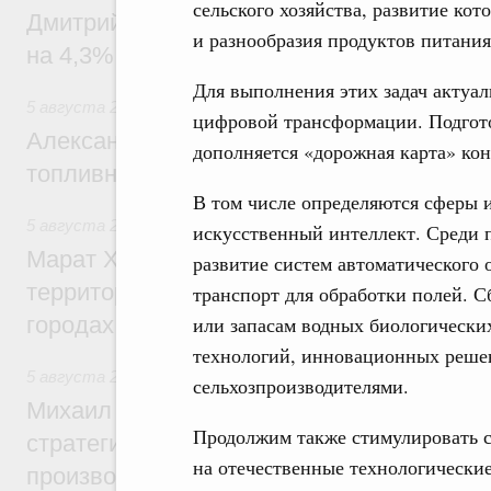
сельского хозяйства, развитие ко
Дмитрий Чернышенко: Внутренний туриз
и разнообразия продуктов питания
на 4,3%, въездной – на 20,1%
Для выполнения этих задач актуал
5 августа 2026
,
Оборот бензина и дизельного топлива
цифровой трансформации. Подгот
Александр Новак провёл совещание по с
дополняется «дорожная карта» кон
топливном рынке
В том числе определяются сферы 
5 августа 2026
,
Жилищная политика, рынок жилья
искусственный интеллект. Среди 
Марат Хуснуллин: Первые проекты компл
развитие систем автоматического
территорий в Донбассе и Новороссии бу
транспорт для обработки полей. 
городах ДНР
или запасам водных биологически
технологий, инновационных реше
5 августа 2026
,
Вопросы производительности труда и по
сельхозпроизводителями.
Михаил Мишустин дал поручения по ито
Продолжим также стимулировать 
стратегической сессии, посвящённой п
на отечественные технологически
производительности труда