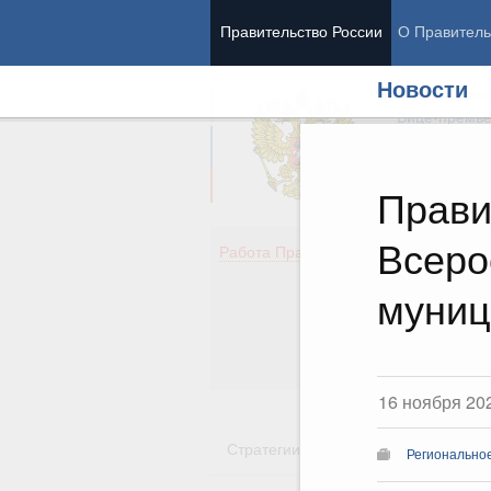
Правительство России
О Правитель
Новости
Председател
Вице-премь
Прави
Всеро
Де
Работа Правительства
Здо
Обр
муниц
Кул
Об
Гос
16 ноября 20
Стратегии
Государственные пр
Регионально