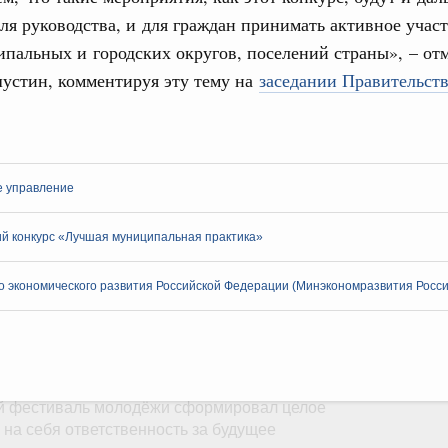
ля руководства, и для граждан принимать активное учас
тных трассах открылись
пальных и городских округов, поселений страны», – от
жного сервиса
стин, комментируя эту тему на
заседании Правительст
овации
о итогам стратегической сессии о
Email
вления научно-технологическим развитием
 августа, среда
е управление
тво
 объектов ЖКХ обновлено в России при участии
й конкурс «Лучшая муниципальная практика»
 экономического развития Российской Федерации (Минэкономразвития Росси
орий. ОЭЗ. ТОР. Моногорода
е по реализации проектов института
льном округе
 фестиваль молодёжи сформировал целое
 на себя ответственность за будущее