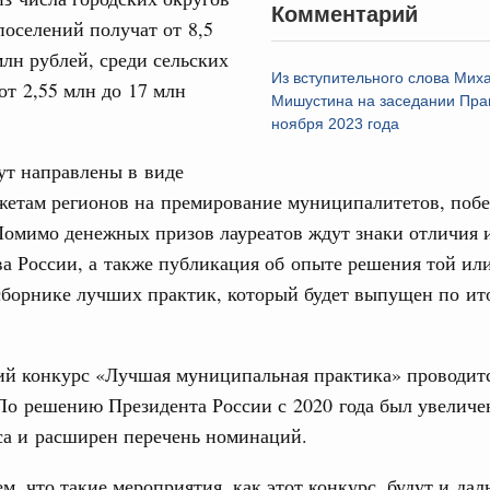
Комментарий
поселений получат от 8,5
вцов и руководитель Росмолодёжи Григорий
31
млн рублей, среди сельских
ов проекта «Кольцо открытий»
Из вступительного слова Мих
от 2,55 млн до 17 млн
Мишустина на заседании Прав
С помощь
юз. Интеграция на пространстве СНГ
ноября 2023 года
осуществ
тельственного совета в узком составе
Для поиск
ут направлены в виде
сервисо
рубежными странами (кроме СНГ) на двусторонней основе
жетам регионов на премирование муниципалитетов, поб
 встречу с Министром промышленности,
Выбра
Помимо денежных призов лауреатов ждут знаки отличия
рана Мохаммадом Атабаком
пери
а России, а также публикация об опыте решения той ил
сборнике лучших практик, который будет выпущен по ит
Архи
0 маршрутов научно-популярного туризма в
ятилетия науки и технологий
ий конкурс «Лучшая муниципальная практика» проводит
 отношения со странами СНГ на двусторонней основе
Подпи
 работе VIII Российско-Киргизского
 По решению Президента России с 2020 года был увеличе
сийско-Киргизской межрегиональной
са и расширен перечень номинаций.
Ежеднев
Email
м, что такие мероприятия, как этот конкурс, будут и да