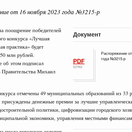
ие от 16 ноября 2023 года №3215-р
на поощрение победителей
Документ
ого конкурса «Лучшая
Кален
ая практика» будет
августа, четверг
Распоряжение от
50 млн рублей.
года №3215-р
PDF
политики
е об этом подписал
ПН
е Правительственной комиссии по
637Kb
ь Правительства Михаил
тельства
3
онкурса отмечены 49 муниципальных образований из 33 
иальных объектов федерального значения
о заказчика»
м присуждены денежные премии за лучшие управленческ
10
достроительной политики, цифровизации городского хозя
труктура для жизни»
ниципальной экономики, управления местными финансам
17
орожных участков, ведущих к спортивным
о нацпроекту «Инфраструктура для жизни»
з числа городских округов
24