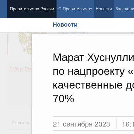
Правительство России
О Правительстве
Новости
Заседан
Новости
Председатель Правительства
М
Вице-премьеры
М
Марат Хуснулли
по нацпроекту 
Демография
Занято
Работа Правительства
Здоровье
Технол
Образование
Эконом
качественные д
Культура
Финан
Общество
Социал
70%
Государство
21 сентября 2023
16:
Стратегии
Государственные программы
Национальн