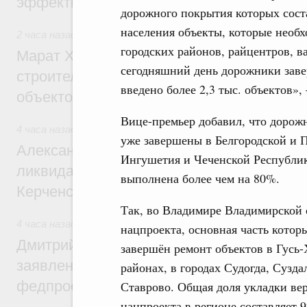
эффективность поддержки сельских тер
дорожного покрытия которых сост
населения объекты, которые необ
2 часа назад
,
Экономика городов. Городская среда
городских районов, райцентров, 
Марат Хуснуллин: «Единый заказчик» з
сегодняшний день дорожники заве
строительство и реконструкцию более 3
введено более 2,3 тыс. объектов»,
объектов
Вице-премьер добавил, что дорожн
4 часа назад
,
Чрезвычайные ситуации и ликвидация их пос
уже завершены в Белгородской и П
Александр Козлов провёл заседание пра
Ингушетия и Чеченской Республик
ликвидации последствий чрезвычайной с
выполнена более чем на 80%.
Керченском проливе
Так, во Владимире Владимирской 
4 часа назад
,
Среднее профессиональное образование
нацпроекта, основная часть котор
Дмитрий Чернышенко: Установлен рекорд
завершён ремонт объектов в Гусь
заявлений от абитуриентов колледжей и
районах, в городах Судогда, Сузд
федпроекта «Профессионалитет»
Ставрово. Общая доля укладки ве
нацпроекта в регионе составляет 