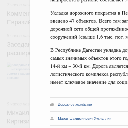
7 часов назад
,
Евразийский экономический союз. Интеграц
Укладка дорожного покрытия в Пе
Комментарий Алексея Оверчука по итога
введено 47 объектов. Всего там з
Евразийского межправительственного со
дорожной сети общей протяжённос
сооружений (свыше 1,6 тыс. пог. м
8 часов назад
,
Евразийский экономический союз. Интеграц
Заседание Евразийского межправительст
В Республике Дагестан укладка д
расширенном составе
самых значимых объектов этого го
В повестке заседания актуальные задачи 
14-й км – 30-й км. Дорога являет
числе совершенствование кооперации в о
логистического комплекса республ
регулирования и администрирования, разв
обеспечение продовольственной безопасн
имеет ключевое значение для соци
железнодорожных перевозок, формирован
рынка.
9 часов назад
,
Евразийский экономический союз. Интеграц
Дорожное хозяйство
Михаил Мишустин принял участие во вст
Марат Шакирзянович Хуснуллин
Киргизии Садыра Жапарова с главами де