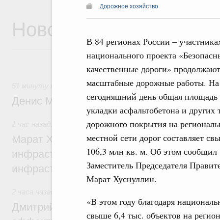
Дорожное хозяйство
Новости
В 84 регионах России – участника
национального проекта «Безопасн
качественные дороги» продолжают
масштабные дорожные работы. На
51 минуту назад
,
Общие вопросы промышленной политики
сегодняшний день общая площадь
Денис Мантуров посетил Ярославскую о
укладки асфальтобетона и других 
дорожного покрытия на региональ
1 час назад
,
Бюджеты субъектов Федерации. Межбюджет
местной сети дорог составляет св
Марат Хуснуллин: 15 объектов спортивн
106,3 млн кв. м. Об этом сообщил
инфраструктуры построили и обновили б
Заместитель Председателя Правит
инфраструктурным кредитам
Марат Хуснуллин.
2 часа назад
,
Развитие сельских территорий
«В этом году благодаря национал
Дмитрий Патрушев: Синхронизация госп
свыше 6,4 тыс. объектов на регио