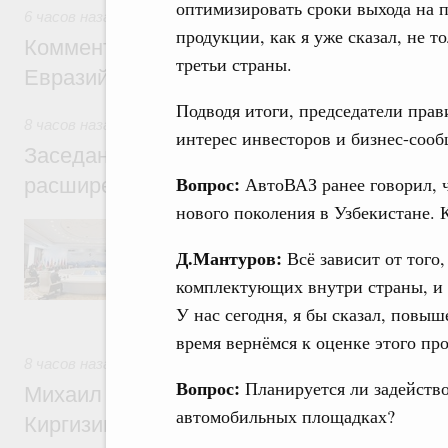
оптимизировать сроки выхода на 
6 часов назад
,
Евразийский экономический союз. Интеграц
продукции, как я уже сказал, не т
Комментарий Алексея Оверчука по итога
третьи страны.
Евразийского межправительственного со
Подводя итоги, председатели прав
8 часов назад
,
Евразийский экономический союз. Интеграц
интерес инвесторов и бизнес-соо
Заседание Евразийского межправительст
Вопрос:
АвтоВАЗ ранее говорил, ч
расширенном составе
нового поколения в Узбекистане. 
В повестке заседания актуальные задачи 
числе совершенствование кооперации в о
Д.Мантуров:
Всё зависит от того
регулирования и администрирования, разв
обеспечение продовольственной безопасн
комплектующих внутри страны, и 
железнодорожных перевозок, формирован
У нас сегодня, я бы сказал, повы
рынка.
время вернёмся к оценке этого пр
8 часов назад
,
Евразийский экономический союз. Интеграц
Вопрос:
Планируется ли задейств
Михаил Мишустин принял участие во вст
автомобильных площадках?
Киргизии Садыра Жапарова с главами де