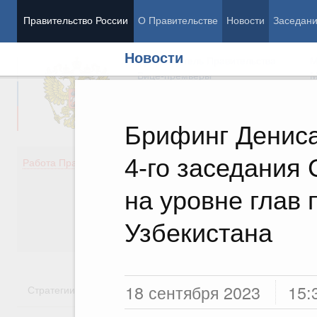
Правительство России
О Правительстве
Новости
Заседан
Новости
Председатель Правительства
М
Вице-премьеры
М
Брифинг Дениса
4-го заседания
Демография
Занято
Работа Правительства
Здоровье
Технол
Образование
Эконом
на уровне глав 
Культура
Финан
Общество
Социал
Узбекистана
Государство
18 сентября 2023
15:
Стратегии
Государственные программы
Национальн