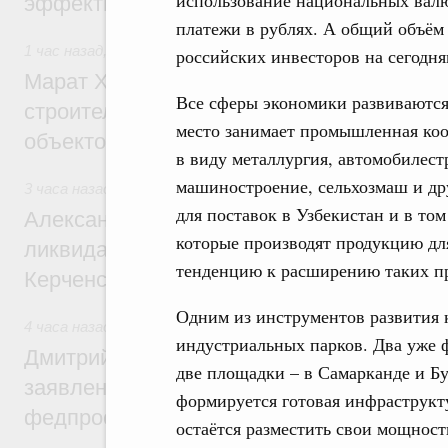
эффективность поддержки сельских тер
платежи в рублях. А общий объём
1 час назад
,
Экономика городов. Городская среда
российских инвесторов на сегодня
Марат Хуснуллин: «Единый заказчик» з
Все сферы экономики развиваются
строительство и реконструкцию более 3
место занимает промышленная коо
объектов
в виду металлургия, автомобилес
машиностроение, сельхозмаш и др
3 часа назад
,
Чрезвычайные ситуации и ликвидация их пос
для поставок в Узбекистан и в то
Александр Козлов провёл заседание пра
которые производят продукцию дл
ликвидации последствий чрезвычайной с
тенденцию к расширению таких 
Керченском проливе
Одним из инструментов развития 
4 часа назад
,
Среднее профессиональное образование
индустриальных парков. Два уже
Дмитрий Чернышенко: Установлен рекорд
две площадки – в Самарканде и Бу
заявлений от абитуриентов колледжей и
формируется готовая инфраструкту
федпроекта «Профессионалитет»
остаётся разместить свои мощност