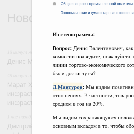
Общие вопросы промышленной политики
Новости
Экономические и гуманитарные отношения
Из стенограммы:
Вопрос:
Денис Валентинович, как
18 минут назад
,
Общие вопросы промышленной политики
комиссии подведите, пожалуйста,
Денис Мантуров посетил Ярославскую о
линии торгово-экономического со
были достигнуты?
48 минут назад
,
Бюджеты субъектов Федерации. Межбюд
Марат Хуснуллин: 15 объектов спортивн
Д.Мантуров
:
Мы видим позитивн
инфраструктуры построили и обновили б
отношениях. В частности, товароо
инфраструктурным кредитам
среднем в год на 20%.
Мы видим сохраняющуюся положит
1 час назад
,
Развитие сельских территорий
основным вкладом в то, чтобы обо
Дмитрий Патрушев: Синхронизация госп
использование национальных валю