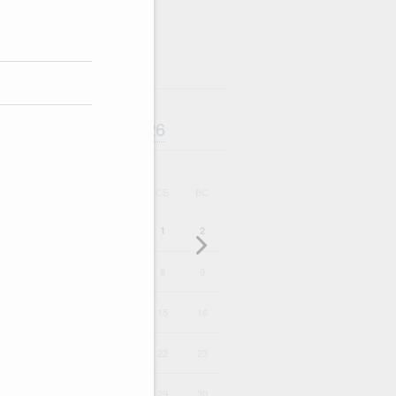
Август
2026
дарь
ВТ
СР
ЧТ
ПТ
СБ
ВС
1
2
4
5
6
7
8
9
11
12
13
14
15
16
18
19
20
21
22
23
25
26
27
28
29
30