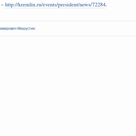
 –
http://kremlin.ru/events/president/news/72284
.
имирович Мишустин
Кален
августа, пятница
реда
ПН
ие комиссии Всероссийского конкурса лучших
ды
ологий
3
авцов поздравили российскую сборную с
иаде по искусственному интеллекту
10
политики
17
скую область
и. Межбюджетные отношения
24