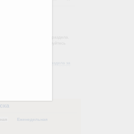
ю этого календаря поиск
ляется в рамках текущего раздела.
а по всему сайту воспользуйтесь
м
"Поиск"
ть материалы текущего раздела за
од
в
ска
ная
Еженедельная