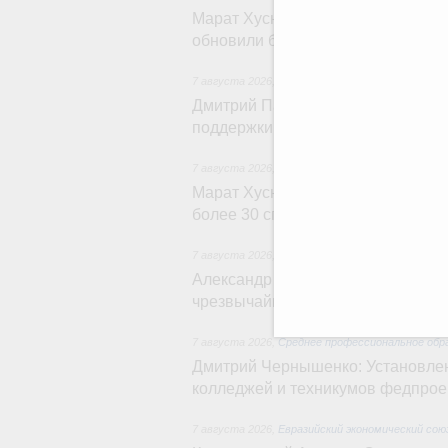
Марат Хуснуллин: 15 объектов сп
обновили благодаря инфраструкт
7 августа 2026
,
Развитие сельских территорий
Дмитрий Патрушев: Синхронизац
поддержки сельских территорий
7 августа 2026
,
Экономика городов. Городская с
Марат Хуснуллин: «Единый заказч
более 30 спортивных объектов
7 августа 2026
,
Чрезвычайные ситуации и ликв
Александр Козлов провёл заседа
чрезвычайной ситуации в Керчен
7 августа 2026
,
Среднее профессиональное обр
Дмитрий Чернышенко: Установлен
колледжей и техникумов федпро
7 августа 2026
,
Евразийский экономический со