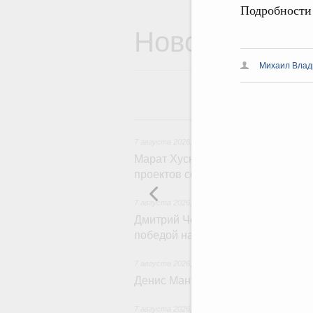
Подробности
Новости
Михаил Влад
7 
7 августа 2026
,
Экономика городов. Городская с
Марат Хуснуллин провёл заседан
проектов создания городской сре
7 августа 2026
,
Отрасль информационных техн
Дмитрий Чернышенко и Сергей Кр
победой на Международной олимп
7 августа 2026
,
Общие вопросы промышленной 
Денис Мантуров посетил Ярослав
7 августа 2026
,
Бюджеты субъектов Федераци