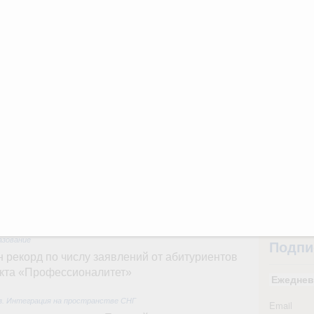
ортивной инфраструктуры построили и
урным кредитам
31
С помощь
ия госпрограмм повысит эффективность
осуществ
Для поиск
сервисо
реда
ик» завершил строительство и реконструкцию
Выбра
пери
идация их последствий
Архи
ние правкомиссии по ликвидации последствий
ском проливе
азование
Подпи
 рекорд по числу заявлений от абитуриентов
екта «Профессионалитет»
Ежеднев
юз. Интеграция на пространстве СНГ
Email