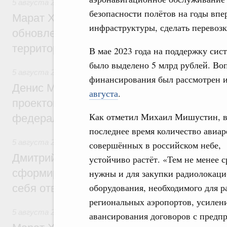
5 августа 2026
,
Жилищно-коммунальное хозяйство
безопасности полётов на годы впе
Марат Хуснуллин: Более 4,3 тыс. объек
инфраструктуры, сделать перевоз
обновлено в России при участии Фонда 
территорий
В мае 2023 года на поддержку си
было выделено 5 млрд рублей. Во
5 августа 2026
,
Инструменты развития территорий. ОЭЗ.
финансирования был рассмотрен 
Денис Мантуров провёл совещание по р
августа
.
проектов института кураторства в Ураль
Как отметил Михаил Мишустин, 
федеральном округе
последнее время количество авиар
5 августа 2026
,
Молодёжная политика
совершённых в российском небе,
Дмитрий Чернышенко: Всемирный фести
устойчиво растёт. «Тем не менее с
сформировал целое сообщество людей, 
нужны и для закупки радиолокац
оборудования, необходимого для р
себя ответственность за будущее
региональных аэропортов, усилен
5 августа 2026
,
Национальный проект «Инфраструктура д
авансирования договоров с предп