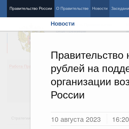
Правительство России
О Правительстве
Новости
Заседан
Новости
Председатель Правительства
М
Вице-премьеры
М
Правительство 
рублей на подд
Демография
Занято
Работа Правительства
Здоровье
Технол
Образование
Эконом
организации во
Культура
Финан
Общество
Социал
России
Государство
10 августа 2023
16:20
Стратегии
Государственные программы
Национальн