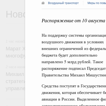
Воздушный транспорт
Меры по повы
Новости
Распоряжение от 10 августа
На поддержку системы организац
воздушного движения в условиях
1 час назад
,
Дорожное хозяйство
внешних ограничений из федерал
Марат Хуснуллин: На двух скоростных т
бюджета будет дополнительно
многофункциональные зоны дорожного с
направлено 5 млрд рублей. Такое
2 часа назад
,
Технологическое развитие. Инновации
распоряжение подписал Председат
Михаил Мишустин дал поручения по ито
Правительства Михаил Мишустин
стратегической сессии о совершенствов
Средства поступят в Государстве
управления научно-технологическим раз
движения, которая обеспечивает б
авиации в России. Выделенное фи
Вчера
аэронавигационное обслуживание н