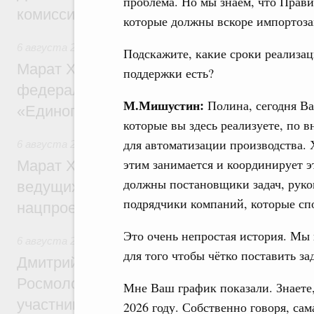
проблема. Но мы знаем, что Прави
комиссии по промышленности
которые должны вскоре импортоза
6 августа 2026
,
Регулирование в сфере строительства
Подскажите, какие сроки реализа
Марат Хуснуллин: Более 130 социальных
поддержки есть?
федерального значения построено под к
М.Мишустин:
Полина, сегодня Ва
«Единого заказчика»
которые вы здесь реализуете, по 
для автоматизации производства. 
6 августа 2026
,
Национальный проект «Инфраструктура д
этим занимается и координирует э
Марат Хуснуллин: Порядка 200 дорожных
должны постановщики задач, руко
ведущих к спортивным объектам, обновят
подрядчики компаний, которые сп
нацпроекту «Инфраструктура для жизни
Это очень непростая история. Мы
6 августа 2026
,
Молодёжная политика
для того чтобы чётко поставить зад
Дмитрий Чернышенко, Сергей Кравцов и
Росмолодёжи Григорий Гуров поприветс
Мне Ваш график показали. Знаете, 
участников проекта «Кольцо открытий»
2026 году. Собственно говоря, са