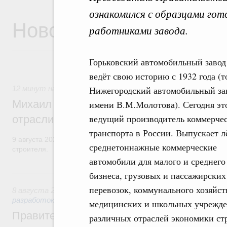
ознакомился с образцами гот
Новости
работниками завода.
Горьковский автомобильный завод
ведёт свою историю с 1932 года (т
12 минут назад
,
Регулирование в сфере строительства
Нижегородский автомобильный за
Михаил Мишустин поздравил работников
имени В.М.Молотова). Сегодня эт
ведущий производитель коммерчес
отрасли с профессиональным празднико
транспорта в России. Выпускает л
9 августа 2026 года отмечается профессиональный праздник –
среднетоннажные коммерческие
строителя.
автомобили для малого и среднего
Вчера
бизнеса, грузовых и пассажирских
перевозок, коммунального хозяйст
8 августа 2026
,
Государственная политика в сфере научны
разработок
медицинских и школьных учрежде
Правительство расширило перечень пре
различных отраслей экономики ст