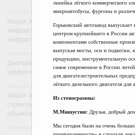
линейка лёгкого коммерческого эл
микроавтобусы, фургоны и различ
7 августа 2026
,
Бюджеты субъектов Федерации. Межбюд
Марат Хуснуллин: 15 объектов спортивн
Горьковский автозавод выпускает
инфраструктуры построили и обновили б
центром крупнейшего в России ав
инфраструктурным кредитам
компонентами собственные произв
выпуская мосты, оси и подвески, 
7 августа 2026
,
Развитие сельских территорий
продукцию, инструментальную осн
Дмитрий Патрушев: Синхронизация госп
самое современное в России литей
эффективность поддержки сельских тер
для двигателестроительных предп
лёгкого дизельного двигателя для
7 августа 2026
,
Экономика городов. Городская среда
Марат Хуснуллин: «Единый заказчик» з
Из стенограммы:
строительство и реконструкцию более 3
М.Мишустин:
Друзья, добрый ден
объектов
Мы сегодня были на очень больш
7 августа 2026
,
Чрезвычайные ситуации и ликвидация их 
промышленности» и слушали докл