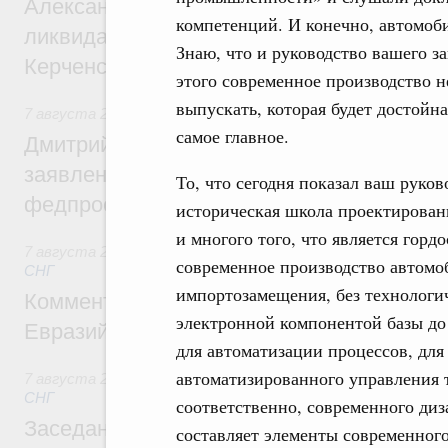
Александр Козлов провёл заседание пра
компетенций. И конечно, автомо
ликвидации последствий чрезвычайной с
Знаю, что и руководство вашего за
Керченском проливе
этого современное производство 
выпускать, которая будет достойн
7 августа 2026
,
Среднее профессиональное образование
самое главное.
Дмитрий Чернышенко: Установлен рекорд
заявлений от абитуриентов колледжей и
То, что сегодня показал ваш руков
федпроекта «Профессионалитет»
историческая школа проектировани
и многого того, что является горд
7 августа 2026
,
Евразийский экономический союз. Интегр
современное производство автомо
СНГ
импортозамещения, без технологич
Комментарий Алексея Оверчука по итога
электронной компонентой базы до
Евразийского межправительственного со
для автоматизации процессов, для
автоматизированного управления 
7 августа 2026
,
Евразийский экономический союз. Интегр
СНГ
соответственно, современного диз
Заседание Евразийского межправительст
составляет элементы современного