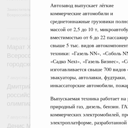
Автозавод выпускает лёгкие
Заместитель Председателя Правительства Татьяна Голикова п
коммерческие автомобили и
Всероссийского общественного движения «Волонтёры-медики»
среднетоннажные грузовики полн
7 августа, пятница
массой от 2,5 до 10 т, микроавтоб
вместимостью от 6 до 22 пассажир
7 августа 2026
,
Экономика городов. Городская среда
свыше 5 тыс. видов автокомпоне
Марат Хуснуллин провёл заседание ком
техники: «Газель NN», «Соболь NN
Всероссийского конкурса лучших проект
«Садко Next», «Газель Бизнес», «
городской среды
изготавливается свыше 700 видов 
эвакуаторы, автолавки, фудтраки
7 августа 2026
,
Отрасль информационных технологий
инкассаторские автомобили, пожа
Дмитрий Чернышенко и Сергей Кравцов 
российскую сборную с победой на Межд
Выпускаемая техника работает на 
олимпиаде по искусственному интеллект
природный газ, дизель, бензин. Г
коммерческих электромобилей, про
7 августа 2026
,
Общие вопросы промышленной политики
электроплатформе, разработанной
Денис Мантуров посетил Ярославскую о