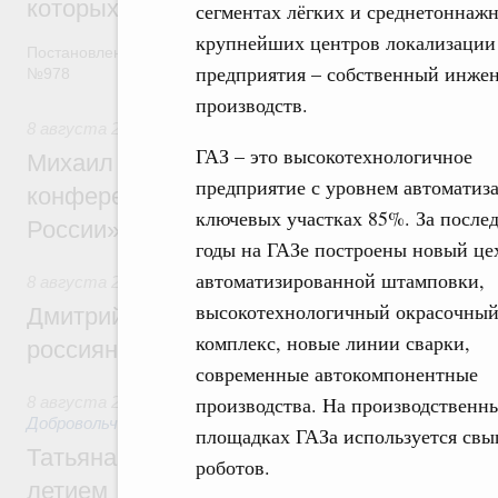
которых освобождаются от НДФЛ
сегментах лёгких и среднетоннаж
крупнейших центров локализации 
Постановление от 5 августа 2026 года
предприятия – собственный инжен
№978
производств.
8 августа 2026
,
Отрасль информационных технологий
ГАЗ – это высокотехнологичное
Михаил Мишустин дал поручения по итог
предприятие с уровнем автоматиз
конференции «Цифровая индустрия пр
ключевых участках 85%. За после
России»
годы на ГАЗе построены новый це
автоматизированной штамповки,
8 августа 2026
,
Спорт высших достижений и массовый сп
высокотехнологичный окрасочны
Дмитрий Чернышенко и Михаил Дегтярёв
комплекс, новые линии сварки,
россиян с Днём физкультурника
современные автокомпонентные
производства. На производственн
8 августа 2026
,
Социальные инновации. Некоммерческие ор
Добровольчество и волонтёрство. Благотворительност
площадках ГАЗа используется свы
Татьяна Голикова поздравила волонтёров
роботов.
летием