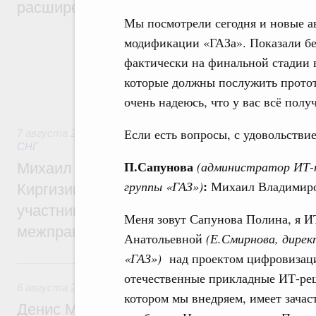
расширенном составе
Мы посмотрели сегодня и новые а
В повестке заседания актуальные задачи 
модификации «ГАЗа». Показали бе
числе совершенствование кооперации в о
фактически на финальной стадии 
регулирования и администрирования, разв
обеспечение продовольственной безопасн
которые должны послужить прото
железнодорожных перевозок, формирован
очень надеюсь, что у вас всё полу
рынка.
Если есть вопросы, с удовольствие
7 августа 2026
,
Евразийский экономический союз. Интегр
СНГ
П.Сапунова
(администратор ИТ-п
Михаил Мишустин принял участие во вст
:
группы «ГАЗ»)
Михаил Владимиров
Киргизии Садыра Жапарова с главами де
участников заседания Евразийского
Меня зовут Сапунова Полина, я И
межправительственного совета
Анатольевной
(Е.Смирнова, дирек
«ГАЗ»)
над проектом цифровизаци
6 августа, четверг
отечественные прикладные ИТ-реш
6 августа 2026
,
Общие вопросы промышленной политики
котором мы внедряем, имеет зачас
Денис Мантуров провёл заседание Прав