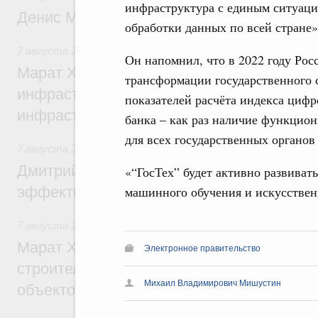
инфраструктура с единым ситуаци
Денис Мантуров посетил Ярославскую о
обработки данных по всей стране»
7 августа 2026
,
Бюджеты субъектов Федерации. Межбюд
Он напомнил, что в 2022 году Рос
Марат Хуснуллин: 15 объектов спортивн
трансформации государственного 
инфраструктуры построили и обновили б
показателей расчёта индекса циф
инфраструктурным кредитам
банка – как раз наличие функцио
для всех государственных органов
7 августа 2026
,
Развитие сельских территорий
Дмитрий Патрушев: Синхронизация госп
«“ГосТех” будет активно развивать
машинного обучения и искусственн
эффективность поддержки сельских тер
7 августа 2026
,
Экономика городов. Городская среда
Марат Хуснуллин: «Единый заказчик» з
Электронное правительство
строительство и реконструкцию более 3
Михаил Владимирович Мишустин
объектов