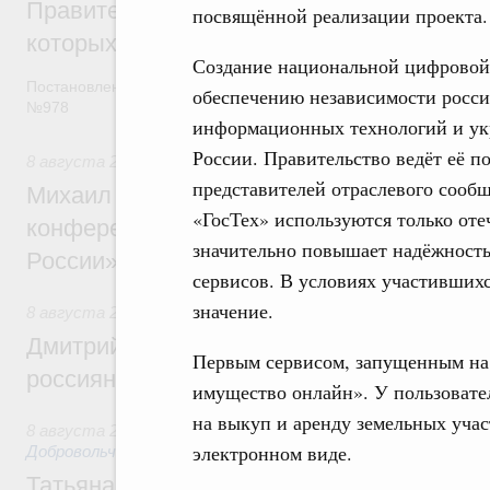
Правительство расширило перечень пре
посвящённой реализации проекта.
которых освобождаются от НДФЛ
Создание национальной цифровой 
Постановление от 5 августа 2026 года
обеспечению независимости росси
№978
информационных технологий и ук
России. Правительство ведёт её п
8 августа 2026
,
Отрасль информационных технологий
представителей отраслевого сообщ
Михаил Мишустин дал поручения по итог
«ГосТех» используются только от
конференции «Цифровая индустрия пр
значительно повышает надёжность
России»
сервисов. В условиях участивших
значение.
8 августа 2026
,
Спорт высших достижений и массовый сп
Дмитрий Чернышенко и Михаил Дегтярёв
Первым сервисом, запущенным на
россиян с Днём физкультурника
имущество онлайн». У пользовате
на выкуп и аренду земельных учас
8 августа 2026
,
Социальные инновации. Некоммерческие ор
электронном виде.
Добровольчество и волонтёрство. Благотворительност
Татьяна Голикова поздравила волонтёров