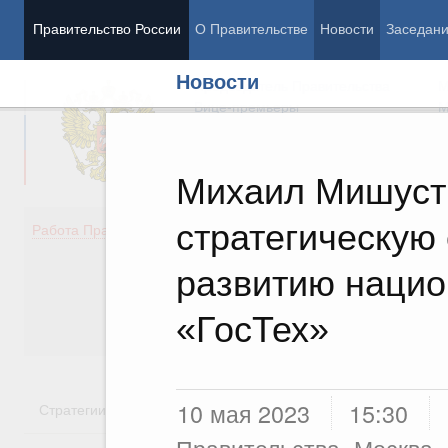
Правительство России
О Правительстве
Новости
Заседан
Новости
Председатель Правительства
М
Вице-премьеры
М
Михаил Мишуст
стратегическую
Демография
Занято
Работа Правительства
Здоровье
Технол
Образование
Эконом
развитию наци
Культура
Финан
Общество
Социал
«ГосТех»
Государство
10 мая 2023
15:30
Стратегии
Государственные программы
Национальн