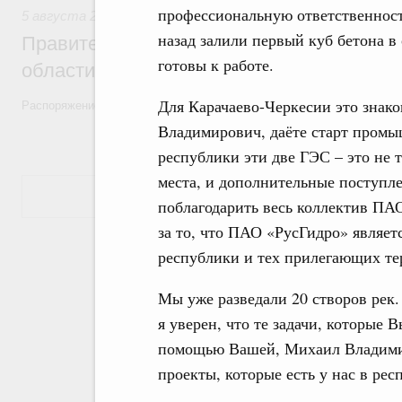
профессиональную ответственност
5 августа 2026
,
Национальный проект «Экологическое бла
назад залили первый куб бетона в
Правительство увеличило объём финанс
готовы к работе.
области в рамках федерального проекта
Для Карачаево-Черкесии это знак
Распоряжение от 3 августа 2026 года №2067-р
Владимирович, даёте старт промы
республики эти две ГЭС – это не 
места, и дополнительные поступле
Показать еще
поблагодарить весь коллектив ПА
за то, что ПАО «РусГидро» являе
республики и тех прилегающих тер
Мы уже разведали 20 створов рек.
я уверен, что те задачи, которые
помощью Вашей, Михаил Владимир
проекты, которые есть у нас в рес