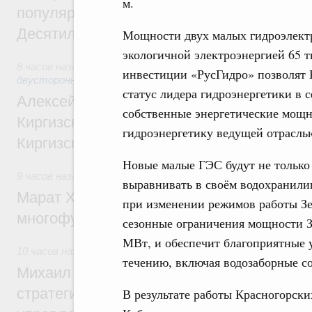
м.
популярного туризма в 35 регионах созд
Десятилетия науки и технологий
Мощности двух малых гидроэлектр
экологичной электроэнергией 65 
8 часов назад
,
Экономические и гуманитарные отношения 
инвестиции «РусГидро» позволят 
двусторонней основе
статус лидера гидроэнергетики в 
Алексей Оверчук принял участие в работе
собственные энергетические мощн
Киргизского экономического форума и XII
гидроэнергетику ведущей отрасл
Киргизской межрегиональной конференц
Новые малые ГЭС будут не только
9 часов назад
,
Дорожное хозяйство
выравнивать в своём водохранили
Марат Хуснуллин: На двух скоростных т
при изменении режимов работы Зе
многофункциональные зоны дорожного с
сезонные ограничения мощности З
МВт, и обеспечит благоприятные 
10 часов назад
,
Технологическое развитие. Инновации
течению, включая водозаборные с
Михаил Мишустин дал поручения по ито
стратегической сессии о совершенствов
В результате работы Красногорс