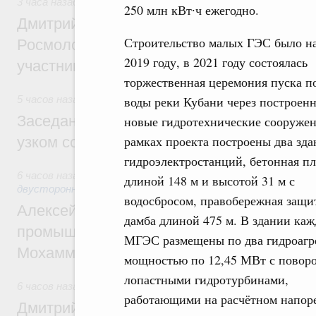
3 часа назад
,
Молодёжная политика
250 млн кВт∙ч ежегодно.
Дмитрий Чернышенко, Сергей Кравцов и
Строительство малых ГЭС было на
Росмолодёжи Григорий Гуров поприветс
2019 году, в 2021 году состоялась
участников проекта «Кольцо открытий»
торжественная церемония пуска п
5 часов назад
,
Евразийский экономический союз. Интеграц
воды реки Кубани через построен
Заседание Евразийского межправительст
новые гидротехнические сооружен
рамках проекта построены два зда
узком составе
гидроэлектростанций, бетонная п
6 часов назад
,
Экономические отношения с зарубежными ст
длиной 148 м и высотой 31 м с
двусторонней основе
водосбросом, правобережная защи
Алексей Оверчук провёл рабочую встреч
дамба длиной 475 м. В здании ка
промышленности, недропользования и т
МГЭС размещены по два гидроагр
Мохаммадом Атабаком
мощностью по 12,45 МВт с поворо
лопастными гидротурбинами,
6 часов назад
,
Внутренний и въездной туризм
работающими на расчётном напоре
Дмитрий Чернышенко: Порядка 110 марш