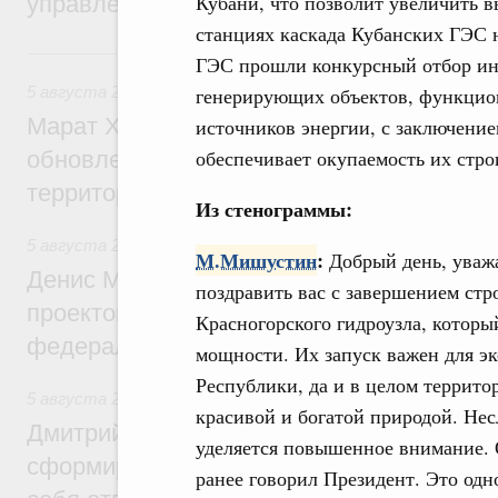
Кубани, что позволит увеличить 
управления научно-технологическим раз
станциях каскада Кубанских ГЭС 
Вчера
ГЭС прошли конкурсный отбор ин
5 августа 2026
,
Жилищно-коммунальное хозяйство
генерирующих объектов, функцио
Марат Хуснуллин: Более 4,3 тыс. объек
источников энергии, с заключение
обеспечивает окупаемость их стро
обновлено в России при участии Фонда 
территорий
Из стенограммы:
5 августа 2026
,
Инструменты развития территорий. ОЭЗ.
М.Мишустин
:
Добрый день, уважа
Денис Мантуров провёл совещание по р
поздравить вас с завершением стр
проектов института кураторства в Ураль
Красногорского гидроузла, которы
федеральном округе
мощности. Их запуск важен для э
Республики, да и в целом террито
5 августа 2026
,
Молодёжная политика
красивой и богатой природой. Нес
Дмитрий Чернышенко: Всемирный фести
уделяется повышенное внимание. 
сформировал целое сообщество людей, 
ранее говорил Президент. Это одн