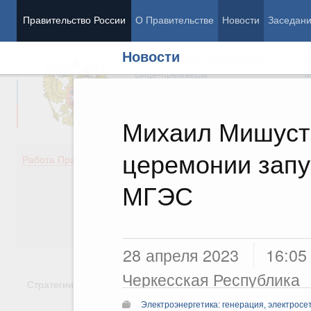
Правительство России
О Правительстве
Новости
Заседан
Новости
Председатель Правительства
М
Вице-премьеры
М
Михаил Мишусти
церемонии запу
Демография
Занято
Работа Правительства
Здоровье
Технол
Образование
Эконом
МГЭС
Культура
Финан
Общество
Социал
Государство
28 апреля 2023
16:05
Черкесская Республика
Стратегии
Государственные программы
Национальн
Электроэнергетика: генерация, электросе