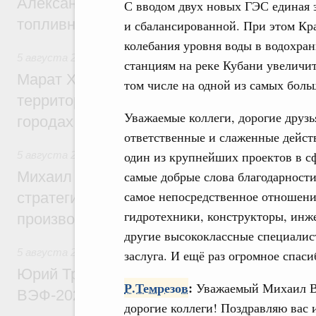
Александр Новак провёл совещание по с
С вводом двух новых ГЭС единая 
топливном рынке
и сбалансированной. При этом Кр
колебания уровня воды в водохра
5 августа 2026
,
Жилищная политика, рынок жилья
станциям на реке Кубани увеличит
Марат Хуснуллин: Первые проекты компл
том числе на одной из самых боль
территорий в Донбассе и Новороссии бу
Уважаемые коллеги, дорогие друзь
городах ДНР
ответственные и слаженные дейст
один из крупнейших проектов в сф
5 августа 2026
,
Вопросы производительности труда и по
Михаил Мишустин дал поручения по ито
самые добрые слова благодарности 
самое непосредственное отношени
стратегической сессии, посвящённой п
гидротехники, конструкторы, инже
производительности труда
другие высококлассные специалис
5 августа 2026
,
Общие вопросы развития ДФО
заслуга. И ещё раз огромное спаси
Юрий Трутнев: Опубликована программа
Р.Темрезов
:
Уважаемый Михаил В
ВЭФ-2026
дорогие коллеги! Поздравляю вас и