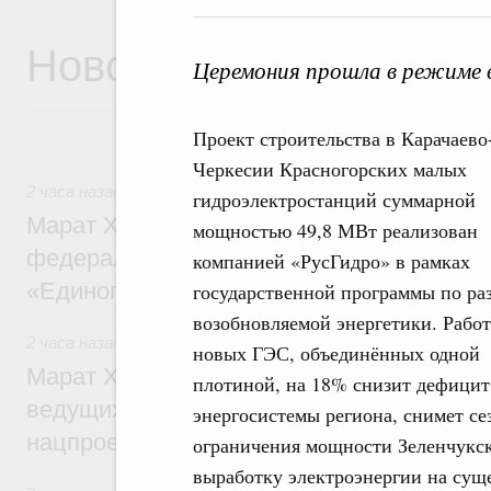
Новости
Церемония прошла в режиме 
Проект строительства в Карачаево
Черкесии Красногорских малых
2 часа назад
,
Регулирование в сфере строительства
гидроэлектростанций суммарной
Марат Хуснуллин: Более 130 социальных
мощностью 49,8 МВт реализован
федерального значения построено под к
компанией «РусГидро» в рамках
«Единого заказчика»
государственной программы по ра
возобновляемой энергетики. Работ
2 часа назад
,
Национальный проект «Инфраструктура для
новых ГЭС, объединённых одной
Марат Хуснуллин: Порядка 200 дорожных
плотиной, на 18% снизит дефицит
ведущих к спортивным объектам, обновят
энергосистемы региона, снимет с
нацпроекту «Инфраструктура для жизни
ограничения мощности Зеленчукс
выработку электроэнергии на сущ