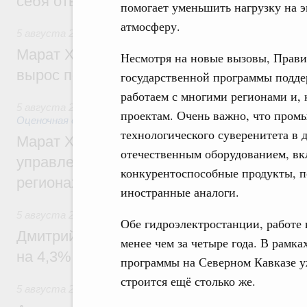
себя ответственность за будущее
помогает уменьшить нагрузку на 
атмосферу.
5 августа 2026
,
Национальный проект «Инфраструктура д
Марат Хуснуллин: Ввод нежилых зданий 
Несмотря на новые вызовы, Прави
вырос почти на треть
государственной программы подде
работаем с многими регионами и,
5 августа 2026
,
Земельные отношения. Кадастровая сист
проектам. Очень важно, что пром
Оценочная деятельность
технологического суверенитета в 
Марат Хуснуллин: По решению правкоми
отечественным оборудованием, вк
управление «ДОМ.РФ» перейдёт более 16
конкурентоспособные продукты, п
регионах
иностранные аналоги.
5 августа 2026
,
Внутренний и въездной туризм
Обе гидроэлектростанции, работе 
Дмитрий Чернышенко: Внутренний туриз
менее чем за четыре года. В рамк
на 4,3%, въездной – на 20,1%
программы на Северном Кавказе уж
строится ещё столько же.
5 августа 2026
,
Оборот бензина и дизельного топлива