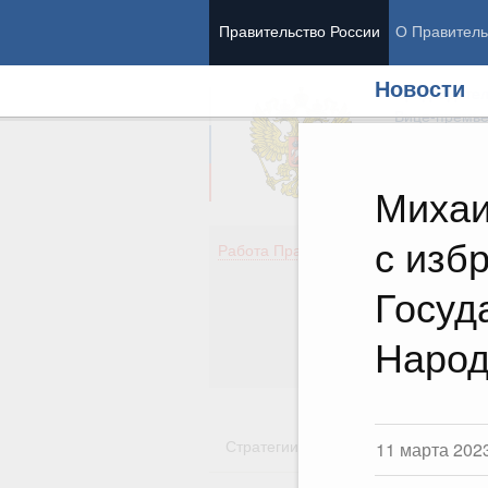
Правительство России
О Правитель
Новости
Председател
Вице-премь
Михаи
с изб
Де
Работа Правительства
Здо
Обр
Госуд
Кул
Об
Народ
Гос
Стратегии
Государственные пр
11 марта 202