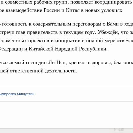
и совместных рабочих групп, позволяет координировать
Вчера
е взаимодействие России и Китая в новых условиях.
тво
31
 объектов ЖКХ обновлено в России при участии
готовность к содержательным переговорам с Вами в ход
С помощь
стречи глав правительств в текущем году. Убеждён, что 
осуществ
орий. ОЭЗ. ТОР. Моногорода
овместных проектов и инициатив в полной мере отвеча
Для поиск
е по реализации проектов института
Федерации и Китайской Народной Республики.
сервисо
льном округе
важаемый господин Ли Цян, крепкого здоровья, благопо
Выбра
пери
шей ответственной деятельности.
 фестиваль молодёжи сформировал целое
 на себя ответственность за будущее
Архи
труктура для жизни»
имирович Мишустин
даний на юге России вырос почти на треть
Подпи
ровая система. Недвижимость. Оценочная деятельность
равкомиссии в управление «ДОМ.РФ»
Ежеднев
регионах
Email