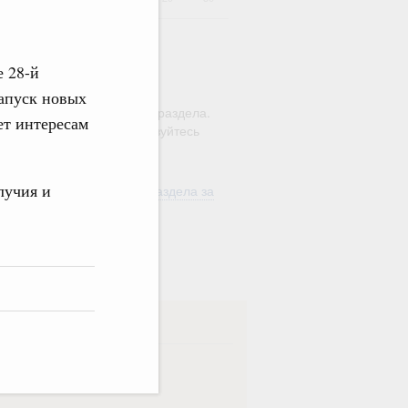
е 28-й
ю этого календаря поиск
запуск новых
ляется в рамках текущего раздела.
ет интересам
а по всему сайту воспользуйтесь
м
"Поиск"
лучия и
ть материалы текущего раздела за
од
в
ска
ная
Еженедельная