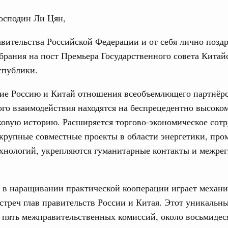
осподин Ли Цян,
вительства Российской Федерации и от себя лично позд
брания на пост Премьера Государственного совета Китай
спублики.
Кален
 отношения со странами СНГ на двусторонней основе
е Россию и Китай отношения всеобъемлющего партнёрс
 работе VIII Российско-Киргизского
ого взаимодействия находятся на беспрецедентно высоком
сийско-Киргизской межрегиональной
ПН
овую историю. Расширяется торгово-экономическое сотр
 крупные совместные проекты в области энергетики, пр
ехнологий, укрепляются гуманитарные контакты и межре
тных трассах открылись
3
жного сервиса
10
 в наращивании практической кооперации играет механ
ации
о итогам стратегической сессии о
стреч глав правительств России и Китая. Этот уникальн
17
вления научно-технологическим развитием
пять межправительственных комиссий, около восьмидес
24