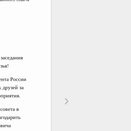
ого
2 февраля 2023
2 ф
ого
заседания
зья!
ента России
 друзей за
оприятия.
совета в
агодарить
овича