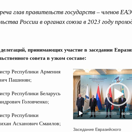
реча глав правительств государств – членов ЕАЭ
льства России в органах союза в 2023 году прохо
Кален
 делегаций, принимающих участие в заседании Еврази
августа, пятница
ьственного совета в узком составе:
реда
ПН
ие комиссии Всероссийского конкурса лучших
истр Республики Армения
Video
ды
вич Пашинян;
Player
ологий
3
истр Республики Беларусь
авцов поздравили российскую сборную с
иаде по искусственному интеллекту
андрович Головченко;
10
политики
истр Республики
00:00
17
скую область
лихан Асханович Смаилов;
Заседание Евразийского
и. Межбюджетные отношения
24