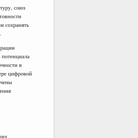
туру, союз
отовности
ам сохранять
.
ерации
 потенциала
очности в
фере цифровой
ечены
рения
щих