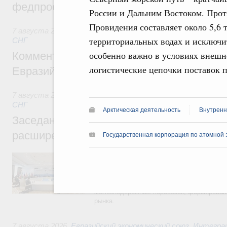
федпроекта «Профессионалитет»
России и Дальним Востоком. Прот
Провидения составляет около 5,6 
7 августа 2026
,
Евразийский экономический союз. Интегр
территориальных водах и исключи
СНГ
особенно важно в условиях внешн
Комментарий Алексея Оверчука по итога
логистические цепочки поставок 
Евразийского межправительственного со
7 августа 2026
,
Евразийский экономический союз. Интегр
СНГ
Арктическая деятельность
Внутренн
Заседание Евразийского межправительст
расширенном составе
Государственная корпорация по атомной 
В повестке заседания актуальные задачи 
числе совершенствование кооперации в о
регулирования и администрирования, разв
обеспечение продовольственной безопасн
железнодорожных перевозок, формирован
рынка.
7 августа 2026
,
Евразийский экономический союз. Интегр