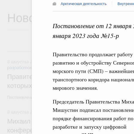
Арктическая деятельность
Внутренн
Новости
Постановление от 12 января
января 2023 года №15-р
8 августа, суббота
Правительство продолжает работу
развитию и обустройству Северно
8 августа 2026
,
Государственная политика в сфере научны
разработок
морского пути (СМП) – важнейше
Правительство расширило перечень пре
транспортного коридора национал
которых освобождаются от НДФЛ
мирового значения.
Постановление от 5 августа 2026 года №978
Председатель Правительства Мих
Мишустин подписал постановлени
8 августа 2026
,
Отрасль информационных технологий
порядке финансирования работ по
Михаил Мишустин дал поручения по итог
разработке и запуску цифровой
конференции «Цифровая индустрия пр