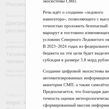
экосистемы СМП.
России»
Речь идёт о создании «ледового
8 августа 2026
,
Спорт высших достижений и массовый сп
навигатора», позволяющего с выс
Дмитрий Чернышенко и Михаил Дегтярёв
точностью проложить безопасный
россиян с Днём физкультурника
маршрут в постоянно изменяющих
условиях Северного Ледовитого ок
8 августа 2026
,
Социальные инновации. Некоммерческие ор
В 2023–2024 годах из федеральног
Добровольчество и волонтёрство. Благотворительност
бюджета на эти цели будет выделе
Татьяна Голикова поздравила волонтёров
субсидия в размере 3,8 млрд рубле
летием
Создание цифровой экосистемы вк
Заместитель Председателя Правительства Татьяна Голикова поздра
Всероссийского общественного движения «Волонтёры-медики» с 10
автоматизированных информацион
акватории СМП, а также самолётах
7 августа, пятница
Предполагается, что благодаря да
7 августа 2026
,
Экономика городов. Городская среда
точность оценки метеорологическ
Марат Хуснуллин провёл заседание ком
сформированный массив информац