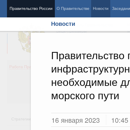
Правительство России
О Правительстве
Новости
Заседан
Новости
Председатель Правительства
М
Вице-премьеры
М
Правительство 
инфраструктурн
Демография
Занято
Работа Правительства
Здоровье
Технол
Образование
Эконом
необходимые дл
Культура
Финан
Общество
Социал
морского пути
Государство
16 января 2023
10:45
Стратегии
Государственные программы
Национальн