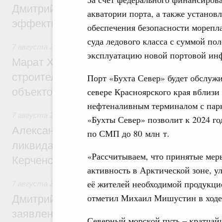
Дмитрий Патрушев: Синхронизация госп
акватории порта, а также установ
эффективность поддержки сельских тер
обеспечения безопасности морепл
суда ледового класса с суммой пол
7 августа 2026
,
Экономика городов. Городская среда
эксплуатацию новой портовой инф
Марат Хуснуллин: «Единый заказчик» з
строительство и реконструкцию более 3
Порт «Бухта Север» будет обслуж
объектов
севере Красноярского края вблиз
нефтеналивным терминалом с парк
7 августа 2026
,
Чрезвычайные ситуации и ликвидация их 
«Бухты Север» позволит к 2024 г
Александр Козлов провёл заседание пра
по СМП до 80 млн т.
ликвидации последствий чрезвычайной с
«Рассчитываем, что принятые мер
Керченском проливе
активность в Арктической зоне, 
её жителей необходимой продукцие
7 августа 2026
,
Среднее профессиональное образование
отметил Михаил Мишустин в ходе
Дмитрий Чернышенко: Установлен рекорд
заявлений от абитуриентов колледжей и
Северный морской путь – кратча