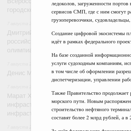
Всероссийского конкурса лучших проект
ледоколов, загруженности портов
городской среды
сервисов СМП, где с ним смогут р
грузоперевозчики, судовладельцы,
7 августа 2026
,
Отрасль информационных технологий
Дмитрий Чернышенко и Сергей Кравцов 
Создание цифровой экосистемы пл
российскую сборную с победой на Межд
идёт в рамках федерального проек
олимпиаде по искусственному интеллект
На базе созданной информационно
услуги судоходным компаниям, ис
7 августа 2026
,
Общие вопросы промышленной политики
в том числе об оформлении разреш
Денис Мантуров посетил Ярославскую о
диспетчеризации, управлении раб
7 августа 2026
,
Бюджеты субъектов Федерации. Межбюд
Также Правительство продолжает 
Марат Хуснуллин: 15 объектов спортивн
морского пути. Новым распоряже
инфраструктуры построили и обновили б
строительство нефтяного терминал
инфраструктурным кредитам
составят более 2 млрд рублей, а в 
7 августа 2026
,
Развитие сельских территорий
За счёт федерального финансиров