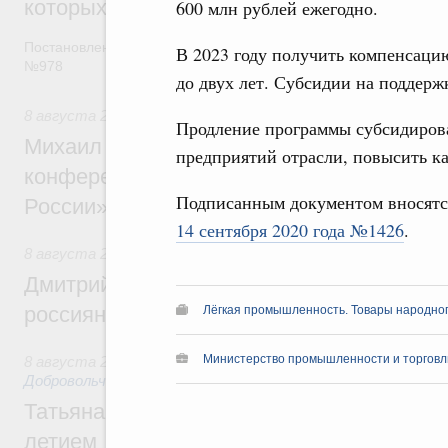
которых освобождаются от НДФЛ
600 млн рублей ежегодно.
Постановление от 5 августа 2026 года
В 2023 году получить компенсаци
№978
до двух лет. Субсидии на поддерж
8 августа 2026
,
Отрасль информационных технологий
Продление программы субсидиров
Михаил Мишустин дал поручения по итог
предприятий отрасли, повысить к
конференции «Цифровая индустрия пр
Подписанным документом вносятс
России»
14 сентября 2020 года №1426
.
8 августа 2026
,
Спорт высших достижений и массовый сп
Дмитрий Чернышенко и Михаил Дегтярёв
россиян с Днём физкультурника
Лёгкая промышленность. Товары народно
Министерство промышленности и торговл
8 августа 2026
,
Социальные инновации. Некоммерческие ор
Добровольчество и волонтёрство. Благотворительност
Татьяна Голикова поздравила волонтёров
летием