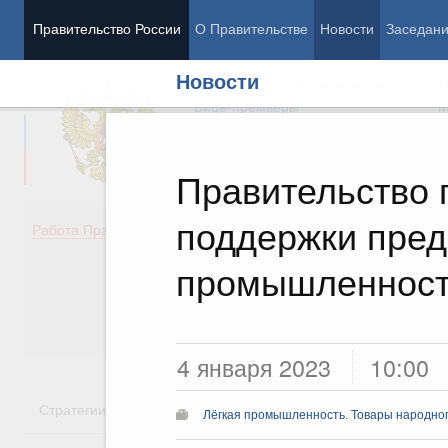
Правительство России
О Правительстве
Новости
Заседан
Новости
Председатель Правительства
М
Вице-премьеры
М
Правительство 
поддержки пред
Демография
Занято
Работа Правительства
Здоровье
Технол
Образование
Эконом
промышленности
Культура
Финан
Общество
Социал
Государство
4 января 2023
10:00
Стратегии
Государственные программы
Национальн
Лёгкая промышленность. Товары народно