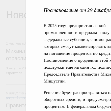
Постановление от 29 декабр
Новости
В 2023 году предприятия лёгкой
промышленности продолжат получ
федеральные субсидии, с помощь
1 час назад
,
Регулирование в сфере строительства
которых смогут компенсировать з
Михаил Мишустин поздравил работников
на погашение процентов по креди
отрасли с профессиональным празднико
Постановление о продлении этой 
поддержки ещё на один год подпи
9 августа 2026 года отмечается профессиональный праздник –
строителя.
Председатель Правительства Мих
Мишустин.
Вчера
Решение будет распространяться н
8 августа 2026
,
Государственная политика в сфере научны
разработок
оборотных средств, и предусматр
Правительство расширило перечень пре
процентам. В федеральном бюджет