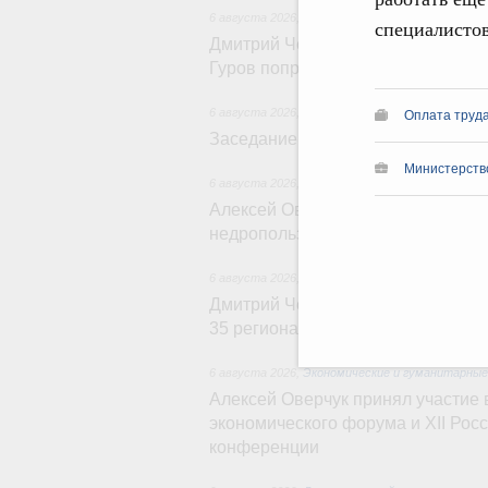
6 августа 2026
,
Молодёжная политика
специалистов
Дмитрий Чернышенко, Сергей Кра
Гуров поприветствовали участник
6 августа 2026
,
Евразийский экономический со
Оплата труд
Заседание Евразийского межправи
Министерств
6 августа 2026
,
Экономические отношения с за
Алексей Оверчук провёл рабочую
недропользования и торговли И
6 августа 2026
,
Внутренний и въездной туризм
Дмитрий Чернышенко: Порядка 11
35 регионах создано в рамках Дес
6 августа 2026
,
Экономические и гуманитарные
Алексей Оверчук принял участие в
экономического форума и XII Рос
конференции