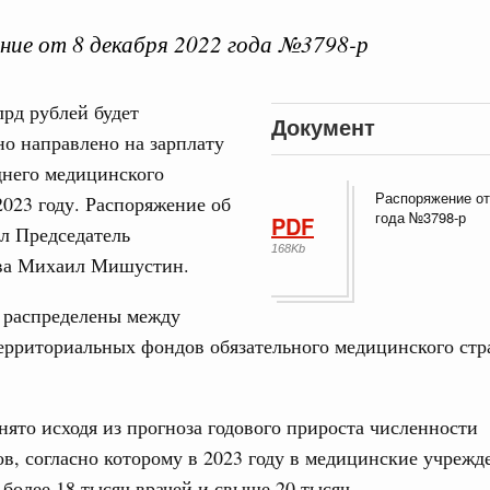
ие от 8 декабря 2022 года №3798-р
рд рублей будет
Документ
о направлено на зарплату
Кален
днего медицинского
августа, четверг
Распоряжение от
2023 году. Распоряжение об
года №3798-р
PDF
политики
л Председатель
ПН
е Правительственной комиссии по
168Kb
ва Михаил Мишустин.
т распределены между
тельства
3
ерриториальных фондов обязательного медицинского стр
иальных объектов федерального значения
о заказчика»
10
труктура для жизни»
ято исходя из прогноза годового прироста численности
17
орожных участков, ведущих к спортивным
в, согласно которому в 2023 году в медицинские учрежд
о нацпроекту «Инфраструктура для жизни»
 более 18 тысяч врачей и свыше 20 тысяч
24