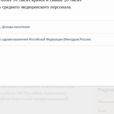
 среднего медицинского персонала.
вцов и руководитель Росмолодёжи Григорий
31
ов проекта «Кольцо открытий»
С помощь
юз. Интеграция на пространстве СНГ
а. Доходы населения
осуществ
тельственного совета в узком составе
Для поиск
о здравоохранения Российской Федерации (Минздрав России)
сервисо
рубежными странами (кроме СНГ) на двусторонней основе
 встречу с Министром промышленности,
Выбра
рана Мохаммадом Атабаком
пери
Архи
0 маршрутов научно-популярного туризма в
ятилетия науки и технологий
 отношения со странами СНГ на двусторонней основе
Подпи
 работе VIII Российско-Киргизского
сийско-Киргизской межрегиональной
Ежеднев
Email