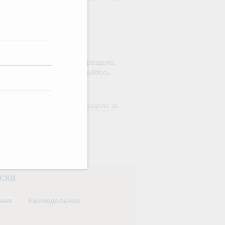
ю этого календаря поиск
ляется в рамках текущего раздела.
а по всему сайту воспользуйтесь
м
"Поиск"
ть материалы текущего раздела за
од
в
ска
ная
Еженедельная