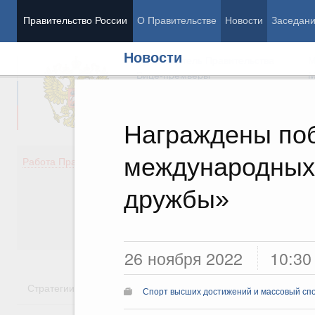
Правительство России
О Правительстве
Новости
Заседан
Новости
Председатель Правительства
М
Вице-премьеры
М
Награждены поб
международных
Демография
Занято
Работа Правительства
Здоровье
Технол
Образование
Эконом
дружбы»
Культура
Финан
Общество
Социал
Государство
26 ноября 2022
10:30
Стратегии
Государственные программы
Национальн
Спорт высших достижений и массовый сп