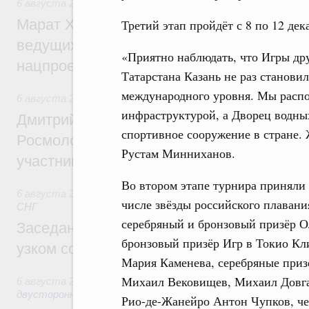
6 августа 2026
,
Национальный проект «Инфраструктура д
Марат Хуснуллин: Порядка 200 дорожных
Третий этап пройдёт с 8 по 12 дек
ведущих к спортивным объектам, обновят
«Приятно наблюдать, что Игры др
нацпроекту «Инфраструктура для жизни
Татарстана Казань не раз станови
международного уровня. Мы расп
6 августа 2026
,
Молодёжная политика
инфраструктурой, а Дворец водны
Дмитрий Чернышенко, Сергей Кравцов и
спортивное сооружение в стране.
Росмолодёжи Григорий Гуров поприветс
Рустам Минниханов.
участников проекта «Кольцо открытий»
Во втором этапе турнира приняли 
6 августа 2026
,
Евразийский экономический союз. Интегр
числе звёзды российского плаван
СНГ
серебряный и бронзовый призёр О
Заседание Евразийского межправительст
бронзовый призёр Игр в Токио Кл
узком составе
Мария Каменева, серебряные приз
Михаил Вековищев, Михаил Довга
6 августа 2026
,
Экономические отношения с зарубежными 
двусторонней основе
Рио-де-Жанейро Антон Чупков, ч