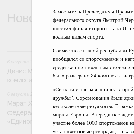
Заместитель Председателя Правит
Новости
федерального округа Дмитрий Чер
посетил финал второго этапа Игр
водным видам спорта.
Совместно с главой республики 
6 августа, четверг
пообщался со спортсменами и наг
6 августа 2026
,
Общие вопросы промышленной политики
среди женщин вольным стилем и з
Денис Мантуров провёл заседание Прав
было разыграно 84 комплекта нагр
комиссии по промышленности
«Сегодня у нас завершился второ
6 августа 2026
,
Регулирование в сфере строительства
дружбы”. Соревнования были ярк
Марат Хуснуллин: Более 130 социальных
великолепные результаты. В рамка
федерального значения построено под к
мира и Европы. Впереди нас ждёт 
«Единого заказчика»
участие более 1000 спортсменов из
установят новые рекорды», – ска