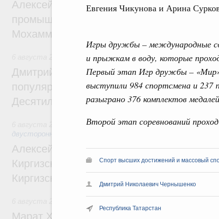
Алексей Оверчук провёл рабочую встреч
Евгения Чикунова и Арина Сурков
промышленности, недропользования и т
Мохаммадом Атабаком
Игры дружбы – международные со
и прыжкам в воду, которые проход
6 августа 2026
,
Внутренний и въездной туризм
Первый этап Игр дружбы – «Мир» 
Дмитрий Чернышенко: Порядка 110 марш
выступили 984 спортсмена и 237 
популярного туризма в 35 регионах созд
разыграно 376 комплектов медалей
Десятилетия науки и технологий
Второй этап соревнований проходи
6 августа 2026
,
Экономические и гуманитарные отношения
двусторонней основе
Алексей Оверчук принял участие в работе
Спорт высших достижений и массовый сп
Киргизского экономического форума и XII
Киргизской межрегиональной конференц
Дмитрий Николаевич Чернышенко
6 августа 2026
,
Дорожное хозяйство
Республика Татарстан
Марат Хуснуллин: На двух скоростных т