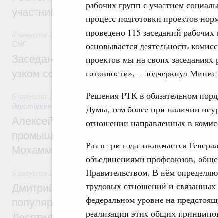
рабочих групп с участием социал
участников проекта «Кольцо открытий»
процесс подготовки проектов норм
проведено 115 заседаний рабочих 
6 августа 2026
,
Евразийский экономический союз. Интегр
СНГ
основывается деятельность комисс
Заседание Евразийского межправительст
проектов мы на своих заседаниях
готовности», – подчеркнул Минис
узком составе
Решения РТК в обязательном поряд
6 августа 2026
,
Экономические отношения с зарубежными 
двусторонней основе
Думы, тем более при наличии неур
Алексей Оверчук провёл рабочую встреч
отношении направленных в комисс
промышленности, недропользования и т
Раз в три года заключается Гене
Мохаммадом Атабаком
объединениями профсоюзов, обще
Правительством. В нём определяю
6 августа 2026
,
Внутренний и въездной туризм
трудовых отношений и связанных
Дмитрий Чернышенко: Порядка 110 марш
федеральном уровне на предстоящи
популярного туризма в 35 регионах созд
реализации этих общих принципов
Десятилетия науки и технологий