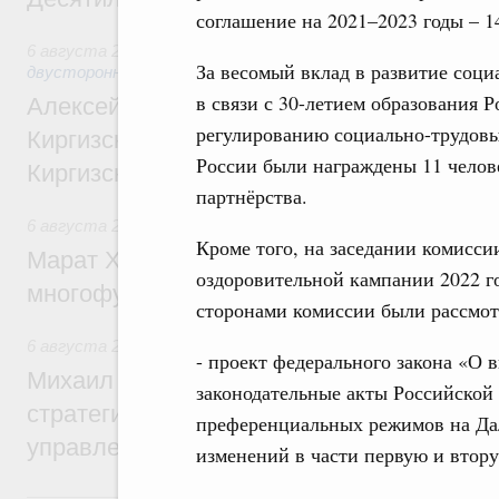
соглашение на 2021–2023 годы – 1
6 августа 2026
,
Экономические и гуманитарные отношения
За весомый вклад в развитие соци
двусторонней основе
в связи с 30-летием образования 
Алексей Оверчук принял участие в работе
регулированию социально-трудов
Киргизского экономического форума и XII
России были награждены 11 челов
Киргизской межрегиональной конференц
партнёрства.
6 августа 2026
,
Дорожное хозяйство
Кроме того, на заседании комисси
Марат Хуснуллин: На двух скоростных т
оздоровительной кампании 2022 го
многофункциональные зоны дорожного с
сторонами комиссии были рассмо
6 августа 2026
,
Технологическое развитие. Инновации
- проект федерального закона «О 
Михаил Мишустин дал поручения по ито
законодательные акты Российской
стратегической сессии о совершенствов
преференциальных режимов на Дал
управления научно-технологическим раз
изменений в части первую и втор
5 августа, среда