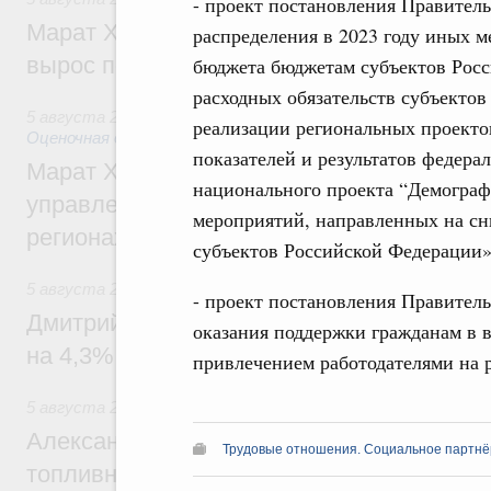
- проект постановления Правител
Марат Хуснуллин: Ввод нежилых зданий 
распределения в 2023 году иных 
вырос почти на треть
бюджета бюджетам субъектов Рос
расходных обязательств субъекто
5 августа 2026
,
Земельные отношения. Кадастровая сист
реализации региональных проекто
Оценочная деятельность
показателей и результатов федера
Марат Хуснуллин: По решению правкоми
национального проекта “Демограф
управление «ДОМ.РФ» перейдёт более 16
мероприятий, направленных на сн
регионах
субъектов Российской Федерации»
5 августа 2026
,
Внутренний и въездной туризм
- проект постановления Правител
Дмитрий Чернышенко: Внутренний туриз
оказания поддержки гражданам в в
на 4,3%, въездной – на 20,1%
привлечением работодателями на р
5 августа 2026
,
Оборот бензина и дизельного топлива
Александр Новак провёл совещание по с
Трудовые отношения. Социальное партнёр
топливном рынке