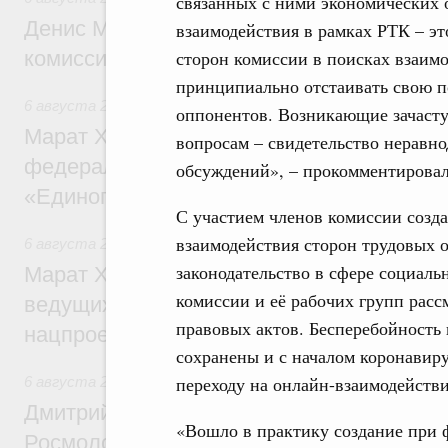
связанных с ними экономических 
Денис Мантуров провёл заседание Прав
взаимодействия в рамках РТК – эт
комиссии по промышленности
сторон комиссии в поисках взаим
принципиально отстаивать свою п
6 августа 2026
,
Регулирование в сфере строительства
оппонентов. Возникающие зачаст
Марат Хуснуллин: Более 130 социальных
вопросам – свидетельство неравно
федерального значения построено под к
обсуждений», – прокомментировал
«Единого заказчика»
С участием членов комиссии созд
взаимодействия сторон трудовых 
6 августа 2026
,
Национальный проект «Инфраструктура д
законодательство в сфере социаль
Марат Хуснуллин: Порядка 200 дорожных
комиссии и её рабочих групп расс
ведущих к спортивным объектам, обновят
правовых актов. Бесперебойность
нацпроекту «Инфраструктура для жизни
сохранены и с началом коронавир
переходу на онлайн-взаимодействи
6 августа 2026
,
Молодёжная политика
Дмитрий Чернышенко, Сергей Кравцов и
«Вошло в практику создание при 
Росмолодёжи Григорий Гуров поприветс