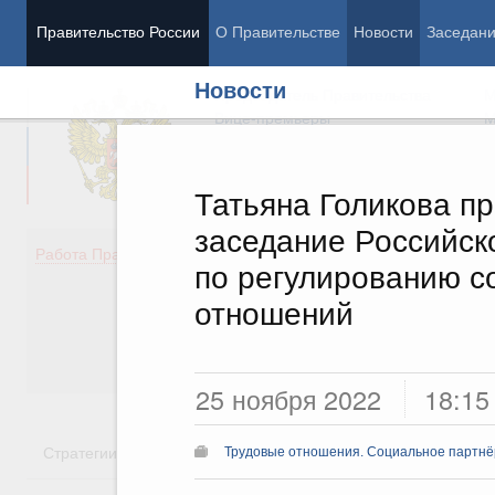
Правительство России
О Правительстве
Новости
Заседан
Новости
Председатель Правительства
М
Вице-премьеры
М
Татьяна Голикова п
заседание Российск
Демография
Занято
Работа Правительства
по регулированию с
Здоровье
Технол
Образование
Эконом
отношений
Культура
Финан
Общество
Социал
Государство
25 ноября 2022
18:15
Стратегии
Государственные программы
Национальн
Трудовые отношения. Социальное партнёр