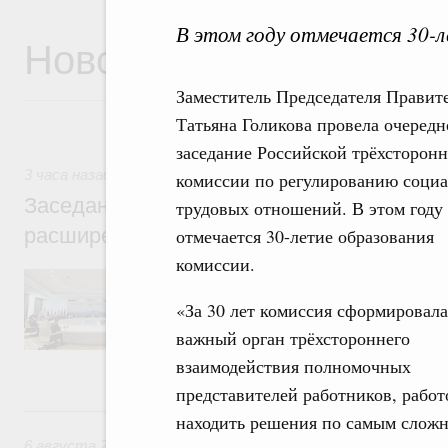
В этом году отмечается 30-л
Новости
Заместитель Председателя Правит
Татьяна Голикова провела очередн
заседание Российской трёхсторон
3 часа назад
,
Евразийский экономический союз. Интеграци
комиссии по регулированию социа
Заседание Евразийского межправительст
трудовых отношений. В этом году
расширенном составе
отмечается 30-летие образования
комиссии.
В повестке заседания актуальные задачи 
числе совершенствование кооперации в о
«За 30 лет комиссия сформировала
регулирования и администрирования, разв
обеспечение продовольственной безопасн
важный орган трёхстороннего
железнодорожных перевозок, формирован
взаимодействия полномочных
рынка.
представителей работников, работ
Вчера
находить решения по самым сложн
6 августа 2026
,
Общие вопросы промышленной политики