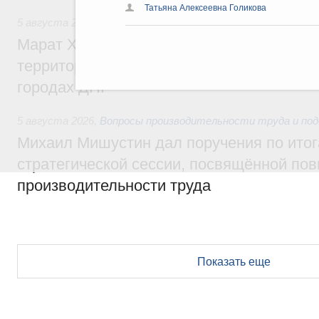
Татьяна Алексеевна Голикова
5 августа 2026
,
Жилищная политика, рынок жилья
Марат Хуснуллин: Первые проекты компл
территорий в Донбассе и Новороссии бу
городах ДНР
5 августа 2026
,
Вопросы производительности труда и по
Михаил Мишустин дал поручения по ито
стратегической сессии, посвящённой п
производительности труда
Показать еще