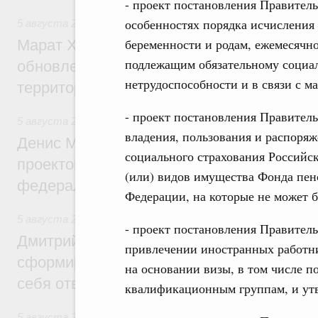
- проект постановления Правител
особенностях порядка исчисления
5 августа 2026
,
Жилищно-коммунальное хозяйство
беременности и родам, ежемесячно
Марат Хуснуллин: Более 4,3 тыс. объек
подлежащим обязательному социа
обновлено в России при участии Фонда 
нетрудоспособности и в связи с м
территорий
- проект постановления Правител
5 августа 2026
,
Инструменты развития территорий. ОЭЗ.
владения, пользования и распоря
Денис Мантуров провёл совещание по р
социального страхования Российс
проектов института кураторства в Ураль
(или) видов имущества Фонда пен
федеральном округе
Федерации, на которые не может 
5 августа 2026
,
Молодёжная политика
- проект постановления Правител
Дмитрий Чернышенко: Всемирный фести
привлечении иностранных работн
сформировал целое сообщество людей, 
на основании визы, в том числе 
себя ответственность за будущее
квалификационным группам, и утв
5 августа 2026
,
Национальный проект «Инфраструктура д