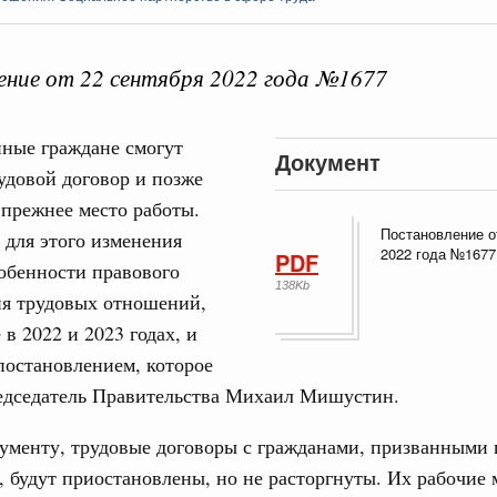
ние от 22 сентября 2022 года №1677
ные граждане смогут
Кален
Документ
удовой договор и позже
 прежнее место работы.
ие комиссии Всероссийского конкурса лучших
Постановление о
для этого изменения
ды
ПН
2022 года №1677
PDF
обенности правового
138Kb
огий
ия трудовых отношений,
авцов поздравили российскую сборную с
в 2022 и 2023 годах, и
иаде по искусственному интеллекту
3
постановлением, которое
литики
едседатель Правительства Михаил Мишустин.
10
скую область
ументу, трудовые договоры с гражданами, призванными 
17
 Межбюджетные отношения
 будут приостановлены, но не расторгнуты. Их рабочие 
ортивной инфраструктуры построили и
24