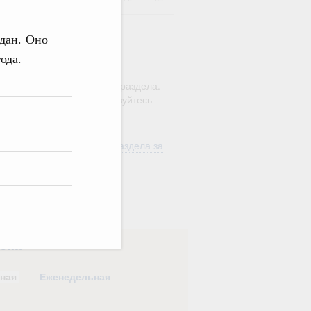
дан. Оно
ода.
ю этого календаря поиск
ляется в рамках текущего раздела.
а по всему сайту воспользуйтесь
м
"Поиск"
ть материалы текущего раздела за
од
в
ска
ная
Еженедельная