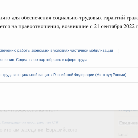
урным кредитам
31
ято для обеспечения социально-трудовых гарантий граж
ия госпрограмм повысит эффективность
ется на правоотношения, возникшие с 21 сентября 2022 г
С помощь
осуществ
еда
Для поиск
ик» завершил строительство и реконструкцию
сервисо
спечению работы экономики в условиях частичной мобилизации
ношения. Социальное партнёрство в сфере труда
Выбра
ация их последствий
пери
 труда и социальной защиты Российской Федерации (Минтруд России)
ние правкомиссии по ликвидации последствий
Архи
ском проливе
ование
 рекорд по числу заявлений от абитуриентов
Подпи
екта «Профессионалитет»
з. Интеграция на пространстве СНГ
Ежеднев
о итогам заседания Евразийского
Email