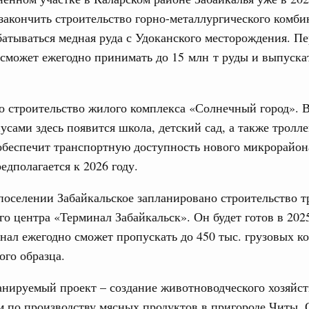
урным кредитам
закончить строительство горно-металлургического комбин
31
батываться медная руда с Удоканского месторождения. Пе
ия госпрограмм повысит эффективность
сможет ежегодно принимать до 15 млн т руды и выпускат
С помощь
осуществ
еда
Для поиск
о строительство жилого комплекса «Солнечный город». В
ик» завершил строительство и реконструкцию
сервисо
сами здесь появится школа, детский сад, а также тролл
Выбра
обеспечит транспортную доступность нового микрорайон
ация их последствий
пери
едполагается к 2026 году.
ние правкомиссии по ликвидации последствий
Архи
ском проливе
поселении Забайкальское запланировано строительство т
го центра «Терминал Забайкальск». Он будет готов в 2025
ование
 рекорд по числу заявлений от абитуриентов
ал ежегодно сможет пропускать до 450 тыс. грузовых к
Подпи
екта «Профессионалитет»
го образца.
з. Интеграция на пространстве СНГ
Ежеднев
нируемый проект – создание животноводческого хозяйст
о итогам заседания Евразийского
Email
 по производству мясных продуктов в пригороде Читы.