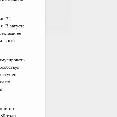
ии 22
Подписаться
я. В августе
оектами её
ральный
имулировать
Подписаться
особствуя
доступен
ки по
ы.
иций по
,88 трлн