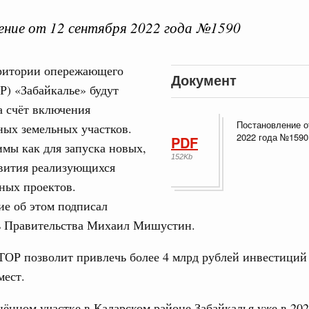
ние от 12 сентября 2022 года №1590
ритории опережающего
Документ
Р) «Забайкалье» будут
Кален
а счёт включения
да
Постановление о
ных земельных участков.
ие комиссии Всероссийского конкурса лучших
2022 года №1590
PDF
мы как для запуска новых,
ды
ПН
152Kb
звития реализующихся
огий
ных проектов.
авцов поздравили российскую сборную с
е об этом подписал
иаде по искусственному интеллекту
3
ь Правительства Михаил Мишустин.
олитики
10
ОР позволит привлечь более 4 млрд рублей инвестиций 
скую область
мест.
17
. Межбюджетные отношения
ортивной инфраструктуры построили и
ённом участке в Каларском районе Забайкалья уже в 202
24