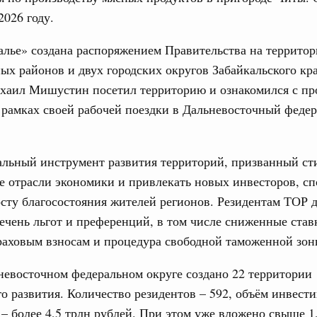
2026 году.
з. Интеграция на пространстве СНГ
ительственного совета в расширенном
лье» создана распоряжением Правительства на территор
х районов и двух городских округов Забайкальского кра
едания актуальные задачи углубления интеграции, в том
ихаил Мишустин посетил территорию и ознакомился с пр
Email
нствование кооперации в области таможенного
 рамках своей рабочей поездки в Дальневосточный феде
и администрирования, развитие электронной торговли,
родовольственной безопасности, цифровизация грузовых
ых перевозок, формирование общего финансового
альный инструмент развития территорий, призванный ст
 отрасли экономики и привлекать новых инвесторов, сп
з. Интеграция на пространстве СНГ
 во встрече Президента Киргизии Садыра
сту благосостояния жителей регионов. Резидентам ТОР 
участников заседания Евразийского
чень льгот и преференций, в том числе сниженные став
раховым взносам и процедура свободной таможенной зон
Вчера
невосточном федеральном округе создано 22 территории
политики
 развития. Количество резидентов – 592, объём инвест
е Правительственной комиссии по
– более 4,5 трлн рублей. При этом уже вложено свыше 1