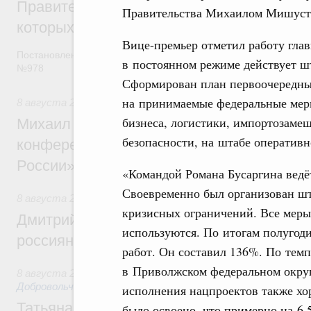
Правительство расширило перечень пре
Правительства Михаилом Мишус
которых освобождаются от НДФЛ
Вице-премьер отметил работу глав
Постановление от 5 августа 2026 года
в постоянном режиме действует ш
№978
Сформирован план первоочередны
на принимаемые федеральные меры
8 августа 2026
,
Отрасль информационных технологий
бизнеса, логистики, импортозаме
Михаил Мишустин дал поручения по итог
безопасности, на штабе оператив
конференции «Цифровая индустрия пр
России»
«Командой Романа Бусаргина ведёт
Своевременно был организован шт
8 августа 2026
,
Спорт высших достижений и массовый сп
кризисных ограничений. Все меры
Дмитрий Чернышенко и Михаил Дегтярёв
используются. По итогам полугоди
россиян с Днём физкультурника
работ. Он составил 136%. По темп
в Приволжском федеральном округ
8 августа 2026
,
Социальные инновации. Некоммерческие ор
Добровольчество и волонтёрство. Благотворительност
исполнения нацпроектов также хор
Татьяна Голикова поздравила волонтёров
было освоено, что примерно на 6