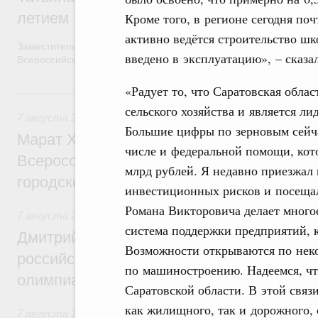
летием
Кроме того, в регионе сегодня по
активно ведётся строительство шк
Заместитель Председателя Правительства Татьяна Голикова п
введено в эксплуатацию», – сказ
Всероссийского общественного движения «Волонтёры-медики»
«Радует то, что Саратовская обла
7 августа, пятница
сельского хозяйства и является л
7 августа 2026
,
Экономика городов. Городская среда
Большие цифры по зерновым сейчас
Марат Хуснуллин провёл заседание ком
числе и федеральной помощи, кото
Всероссийского конкурса лучших проект
млрд рублей. Я недавно приезжал
городской среды
инвестиционных рисков и посещал
Романа Викторовича делает многое
7 августа 2026
,
Отрасль информационных технологий
система поддержки предприятий, 
Дмитрий Чернышенко и Сергей Кравцов 
Возможности открываются по нек
российскую сборную с победой на Межд
по машиностроению. Надеемся, чт
олимпиаде по искусственному интеллект
Саратовской области. В этой связ
как жилищного, так и дорожного, 
7 августа 2026
,
Общие вопросы промышленной политики