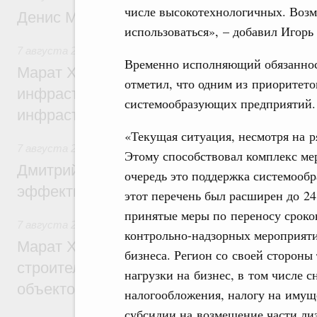
числе высокотехнологичных. Возм
Денис Мантуров посетил Ярославскую о
использоваться», – добавил Игорь
7 августа 2026
,
Бюджеты субъектов Федерации. Межбюд
Временно исполняющий обязаннос
Марат Хуснуллин: 15 объектов спортивн
отметил, что одним из приоритето
инфраструктуры построили и обновили б
системообразующих предприятий.
инфраструктурным кредитам
«Текущая ситуация, несмотря на р
7 августа 2026
,
Развитие сельских территорий
Этому способствовал комплекс ме
Дмитрий Патрушев: Синхронизация госп
очередь это поддержка системообр
эффективность поддержки сельских тер
этот перечень был расширен до 2
принятые меры по переносу сроков
7 августа 2026
,
Экономика городов. Городская среда
контрольно-надзорных мероприяти
Марат Хуснуллин: «Единый заказчик» з
бизнеса. Регион со своей стороны
строительство и реконструкцию более 3
нагрузки на бизнес, в том числе 
объектов
налогообложения, налогу на имущ
субсидии на возмещение части лиз