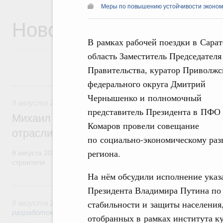
Меры по повышению устойчивости экономи
Новости
В рамках рабочей поездки в Сара
область Заместитель Председателя
Правительства, куратор Приволжс
федерального округа Дмитрий
9 августа, воскресенье
Чернышенко и полномочный
9 августа 2026
,
Регулирование в сфере строительства
представитель Президента в ПФО
Михаил Мишустин поздравил работников
Комаров провели совещание
отрасли с профессиональным празднико
по социально-экономическому ра
региона.
9 августа 2026 года отмечается профессиональный праздник –
строителя.
На нём обсудили исполнение указ
8 августа, суббота
Президента Владимира Путина по
стабильности и защиты населения,
8 августа 2026
,
Государственная политика в сфере научны
разработок
отобранных в рамках института ку