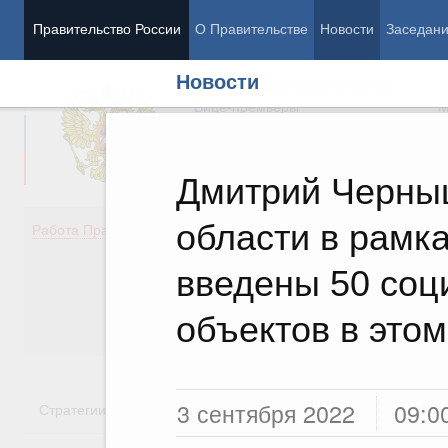
Правительство России
О Правительстве
Новости
Заседан
Новости
Председатель Правительства
М
Вице-премьеры
М
Дмитрий Черныш
области в рамк
Демография
Занято
Работа Правительства
Здоровье
Технол
Образование
Эконом
введены 50 соц
Культура
Финан
Общество
Социал
объектов в этом
Государство
3 сентября 2022
09:0
Стратегии
Государственные программы
Национальн