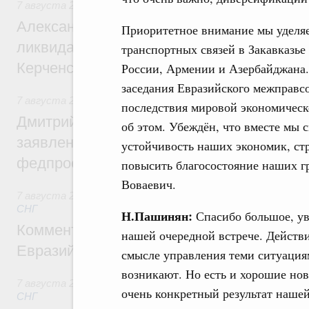
7 августа 2026
,
Чрезвычайные ситуации и ликвидация их 
Александр Козлов провёл заседание пра
Приоритетное внимание мы уделя
ликвидации последствий чрезвычайной с
транспортных связей в Закавказье
Керченском проливе
России, Армении и Азербайджана.
заседания Евразийского межправс
7 августа 2026
,
Среднее профессиональное образование
последствия мировой экономическ
Дмитрий Чернышенко: Установлен рекорд
об этом. Убеждён, что вместе мы 
заявлений от абитуриентов колледжей и
устойчивость наших экономик, стр
федпроекта «Профессионалитет»
повысить благосостояние наших г
Воваевич.
7 августа 2026
,
Евразийский экономический союз. Интегр
СНГ
Н.Пашинян:
Спасибо большое, у
Комментарий Алексея Оверчука по итога
нашей очередной встрече. Действи
Евразийского межправительственного со
смысле управления теми ситуациям
возникают. Но есть и хорошие нов
7 августа 2026
,
Евразийский экономический союз. Интегр
очень конкретный результат нашей
СНГ