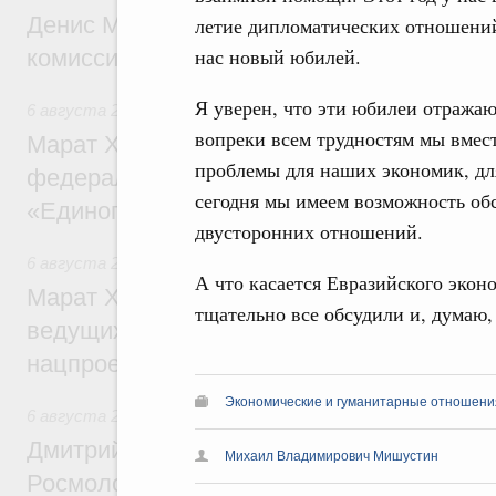
Денис Мантуров провёл заседание Прав
летие дипломатических отношений
нас новый юбилей.
комиссии по промышленности
Я уверен, что эти юбилеи отража
6 августа 2026
,
Регулирование в сфере строительства
вопреки всем трудностям мы вмест
Марат Хуснуллин: Более 130 социальных
проблемы для наших экономик, для
федерального значения построено под к
сегодня мы имеем возможность об
«Единого заказчика»
двусторонних отношений.
6 августа 2026
,
Национальный проект «Инфраструктура д
А что касается Евразийского экон
Марат Хуснуллин: Порядка 200 дорожных
тщательно все обсудили и, думаю
ведущих к спортивным объектам, обновят
нацпроекту «Инфраструктура для жизни
Экономические и гуманитарные отношения
6 августа 2026
,
Молодёжная политика
Дмитрий Чернышенко, Сергей Кравцов и
Михаил Владимирович Мишустин
Росмолодёжи Григорий Гуров поприветс