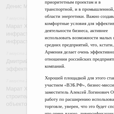
приоритетным проектам и в
Денис Мантуров посетил Ярославскую о
транспортной, и в промышленной,
области энергетики. Важно создав
7 августа 2026
,
Бюджеты субъектов Федерации. Межбюд
комфортные условия для эффекти
Марат Хуснуллин: 15 объектов спортивн
деятельности бизнеса, активнее
инфраструктуры построили и обновили б
использовать возможности малых 
инфраструктурным кредитам
средних предприятий, что, кстати,
Армения делает очень эффективно
7 августа 2026
,
Развитие сельских территорий
отношении российских предприятий
Дмитрий Патрушев: Синхронизация госп
компаний.
эффективность поддержки сельских тер
Хорошей площадкой для этого стан
7 августа 2026
,
Экономика городов. Городская среда
участием «ВЭБ.РФ», бизнес-миссия
Марат Хуснуллин: «Единый заказчик» з
заместитель Алексей Логинович О
строительство и реконструкцию более 3
работу по расширению использова
объектов
торговле, уверен, что это будет с
что очень важно, диверсификации 