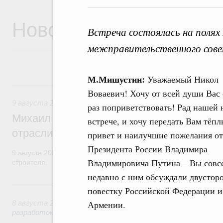
Новости
Встреча состоялась на полях
межправительственного сове
М.Мишустин:
Уважаемый Никол
9 августа, воскресенье
Воваевич! Хочу от всей души Вас
9 августа 2026
,
Регулирование в сфере строительства
раз поприветствовать! Рад нашей 
Михаил Мишустин поздравил работников
встрече, и хочу передать Вам тёп
отрасли с профессиональным празднико
привет и наилучшие пожелания от
Президента России Владимира
9 августа 2026 года отмечается профессиональный праздник –
Владимировича Путина – Вы совс
строителя.
недавно с ним обсуждали двусто
8 августа, суббота
повестку Российской Федерации и
8 августа 2026
,
Государственная политика в сфере научны
Армении.
разработок