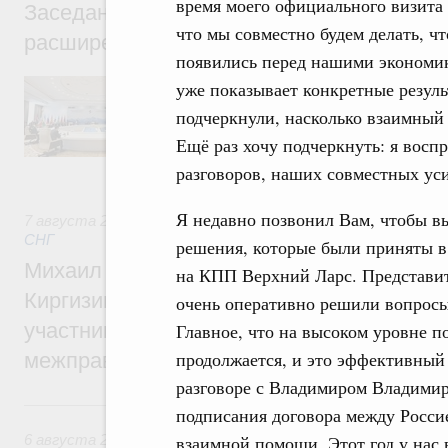
время моего официального визита 
Заседание Евразийского межправительст
что мы совместно будем делать, ч
расширенном составе
появились перед нашими экономика
В повестке заседания актуальные задачи 
уже показывает конкретные резул
числе совершенствование кооперации в о
подчеркнули, насколько взаимный
регулирования и администрирования, разв
обеспечение продовольственной безопасн
Ещё раз хочу подчеркнуть: я восп
железнодорожных перевозок, формирован
разговоров, наших совместных ус
рынка.
Я недавно позвонил Вам, чтобы вы
7 августа 2026
,
Евразийский экономический союз. Интегр
СНГ
решения, которые были приняты в
Михаил Мишустин принял участие во вст
на КПП Верхний Ларс. Представит
Киргизии Садыра Жапарова с главами де
очень оперативно решили вопросы
участников заседания Евразийского
Главное, что на высоком уровне 
продолжается, и это эффективный 
межправительственного совета
разговоре с Владимиром Владимир
6 августа, четверг
подписания договора между Росси
6 августа 2026
,
Общие вопросы промышленной политики
взаимной помощи. Этот год у нас