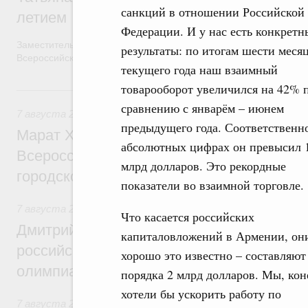
санкций в отношении Российской
летием
Федерации. И у нас есть конкретн
Заместитель Председателя Правительства Татьяна Голикова п
результаты: по итогам шести меся
Всероссийского общественного движения «Волонтёры-медики»
текущего года наш взаимный
товарооборот увеличился на 42% 
7 августа, пятница
сравнению с январём – июнем
7 августа 2026
,
Экономика городов. Городская среда
предыдущего года. Соответственно
Марат Хуснуллин провёл заседание ком
абсолютных цифрах он превысил 
Всероссийского конкурса лучших проект
млрд долларов. Это рекордные
городской среды
показатели во взаимной торговле.
7 августа 2026
,
Отрасль информационных технологий
Что касается российских
Дмитрий Чернышенко и Сергей Кравцов 
капиталовложений в Армении, он
российскую сборную с победой на Межд
хорошо это известно – составляют
олимпиаде по искусственному интеллект
порядка 2 млрд долларов. Мы, кон
хотели бы ускорить работу по
7 августа 2026
,
Общие вопросы промышленной политики