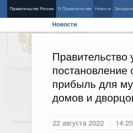
Правительство России
О Правительстве
Новости
Заседан
Новости
Председатель Правительства
М
Вице-премьеры
М
Правительство 
постановление 
Демография
Занято
Работа Правительства
Здоровье
Технол
Образование
Эконом
прибыль для му
Культура
Финан
Общество
Социал
домов и дворцо
Государство
22 августа 2022
14:20
Стратегии
Государственные программы
Национальн