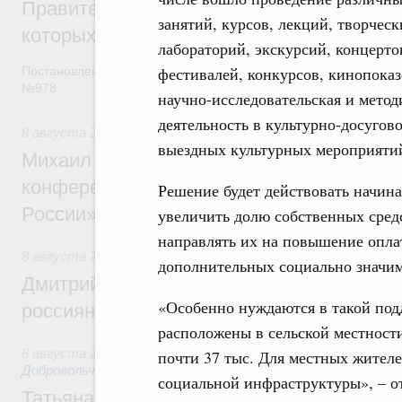
Правительство расширило перечень пре
занятий, курсов, лекций, творческ
которых освобождаются от НДФЛ
лабораторий, экскурсий, концерто
фестивалей, конкурсов, кинопоказ
Постановление от 5 августа 2026 года
№978
научно-исследовательская и метод
деятельность в культурно-досугово
8 августа 2026
,
Отрасль информационных технологий
выездных культурных мероприятий
Михаил Мишустин дал поручения по итог
конференции «Цифровая индустрия пр
Решение будет действовать начина
России»
увеличить долю собственных сре
направлять их на повышение опла
8 августа 2026
,
Спорт высших достижений и массовый сп
дополнительных социально значи
Дмитрий Чернышенко и Михаил Дегтярёв
«Особенно нуждаются в такой под
россиян с Днём физкультурника
расположены в сельской местности
8 августа 2026
,
Социальные инновации. Некоммерческие ор
почти 37 тыс. Для местных жителе
Добровольчество и волонтёрство. Благотворительност
социальной инфраструктуры», – 
Татьяна Голикова поздравила волонтёров