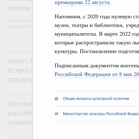
премьерами 22 августа.
летием
Напомним, с 2020 года нулевую ст
Заместитель Председателя Правительства Татьяна Голикова п
музеи, театры и библиотеки, учре
Всероссийского общественного движения «Волонтёры-медики»
муниципалитеты. В марте 2022 го
7 августа, пятница
которые распространили такую ль
культуры. Постановление подготов
7 августа 2026
,
Экономика городов. Городская среда
Марат Хуснуллин провёл заседание ком
Подписанным документом внесен
Всероссийского конкурса лучших проект
Российской Федерации от 8 мая 20
городской среды
7 августа 2026
,
Отрасль информационных технологий
Общие вопросы культурной политики
Дмитрий Чернышенко и Сергей Кравцов 
российскую сборную с победой на Межд
Министерство культуры Российской Федер
олимпиаде по искусственному интеллект
7 августа 2026
,
Общие вопросы промышленной политики