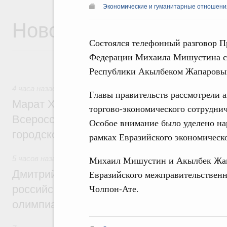
Экономические и гуманитарные отношения
Новости
Состоялся телефонный разговор П
Федерации Михаила Мишустина с 
Республики Акылбеком Жапаровы
4 часа назад
,
Экономика городов. Городская среда
Главы правительств рассмотрели 
Марат Хуснуллин провёл заседание ком
торгово-экономического сотруднич
Всероссийского конкурса лучших проект
Особое внимание было уделено н
городской среды
рамках Евразийского экономическо
Михаил Мишустин и Акылбек Жапа
5 часов назад
,
Отрасль информационных технологий
Дмитрий Чернышенко и Сергей Кравцов 
Евразийского межправительственно
Чолпон-Ате.
российскую сборную с победой на Межд
олимпиаде по искусственному интеллект