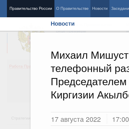
Правительство России
О Правительстве
Новости
Заседан
Новости
Председатель Правительства
М
Вице-премьеры
М
Михаил Мишуст
телефонный раз
Демография
Занято
Работа Правительства
Здоровье
Технол
Образование
Эконом
Председателем 
Культура
Финан
Общество
Социал
Киргизии Акыл
Государство
17 августа 2022
17:00
Стратегии
Государственные программы
Национальн