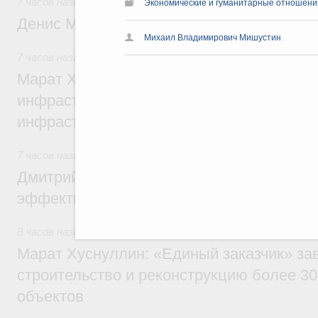
7 часов назад
,
Общие вопросы промышленной политики
Экономические и гуманитарные отношения
Денис Мантуров посетил Ярославскую о
Михаил Владимирович Мишустин
7 часов назад
,
Бюджеты субъектов Федерации. Межбюдже
Марат Хуснуллин: 15 объектов спортивн
инфраструктуры построили и обновили б
инфраструктурным кредитам
7 часов назад
,
Развитие сельских территорий
Дмитрий Патрушев: Синхронизация госп
эффективность поддержки сельских тер
8 часов назад
,
Экономика городов. Городская среда
Марат Хуснуллин: «Единый заказчик» з
строительство и реконструкцию более 3
объектов