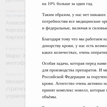
на 10% больше за один год.
6 августа 2026
,
Экономические и гуманитарные отношения
Таким образом, у нас нет никаки
двусторонней основе
потребностям все медицинские ор
Алексей Оверчук принял участие в работе
и федеральные, включая и силовые
Киргизского экономического форума и XII
Киргизской межрегиональной конференц
Благодаря тому что мы работаем 
донорству крови, у нас есть возмож
6 августа 2026
,
Дорожное хозяйство
каких количествах, очень оператив
Марат Хуснуллин: На двух скоростных т
многофункциональные зоны дорожного с
Особая задача, которая перед нам
для производства препаратов. И 
6 августа 2026
,
Технологическое развитие. Инновации
Российской Федерации за поручени
Михаил Мишустин дал поручения по ито
крови. Агентство очень активно н
стратегической сессии о совершенствов
принят комплекс новелл, которые 
управления научно-технологическим раз
объёмы.
5 августа, среда