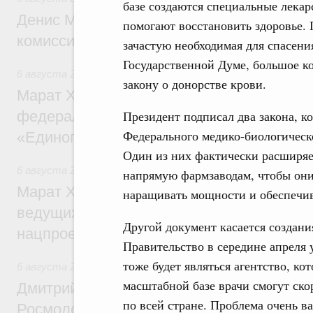
базе создаются специальные лека
Денис Мантуров провёл заседание Прав
помогают восстановить здоровье. 
комиссии по промышленности
зачастую необходимая для спасени
Государственной Думе, большое к
6 августа 2026
,
Регулирование в сфере строительства
закону о донорстве крови.
Марат Хуснуллин: Более 130 социальных
федерального значения построено под к
Президент подписал два закона, к
Федерального медико-биологическо
«Единого заказчика»
Один из них фактически расширяе
6 августа 2026
,
Национальный проект «Инфраструктура д
напрямую фармзаводам, чтобы они
Марат Хуснуллин: Порядка 200 дорожных
наращивать мощности и обеспечив
ведущих к спортивным объектам, обновят
Другой документ касается создания
нацпроекту «Инфраструктура для жизни
Правительство в середине апреля 
тоже будет являться агентство, ко
6 августа 2026
,
Молодёжная политика
масштабной базе врачи смогут ско
Дмитрий Чернышенко, Сергей Кравцов и
по всей стране. Проблема очень ва
Росмолодёжи Григорий Гуров поприветс