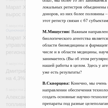
опыт, мы более 10 лет занимаемся 
локальных регистров объединены в
Марат Хуснуллин: Ввод нежилых зданий 
доноров, из них более половины – 
вырос почти на треть
этот регистр связан с 67 субъект
5 августа 2026
,
Земельные отношения. Кадастровая сист
Оценочная деятельность
М.Мишустин:
Важным направлени
Марат Хуснуллин: По решению правкоми
биологического агентства являет
управление «ДОМ.РФ» перейдёт более 16
области биомедицины и фармацевт
числе и в области медицины, нау
регионах
занимаетесь (Вы об этом регулярн
5 августа 2026
,
Внутренний и въездной туризм
нашей работы в целом. Здесь у аге
Дмитрий Чернышенко: Внутренний туриз
уже есть результаты?
на 4,3%, въездной – на 20,1%
В.Скворцова:
Конечно, мы очень 
направлении обеспечения технолог
5 августа 2026
,
Оборот бензина и дизельного топлива
создать основные научно-технол
Александр Новак провёл совещание по с
препараты под разные целеполагани
топливном рынке