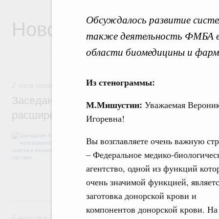
Обсуждалось развитие систем
Новости
также деятельность ФМБА в
области биомедицины и фарм
Из стенограммы:
2 часа назад
,
Евразийский экономический союз. Интеграци
Заседание Евразийского межправительст
М.Мишустин:
Уважаемая Верони
расширенном составе
Игоревна!
В повестке заседания актуальные задачи 
Вы возглавляете очень важную ст
числе совершенствование кооперации в о
регулирования и администрирования, разв
– Федеральное медико-биологичес
обеспечение продовольственной безопасн
агентство, одной из функций кото
железнодорожных перевозок, формирован
рынка.
очень значимой функцией, являет
заготовка донорской крови и
Вчера
компонентов донорской крови. На
6 августа 2026
,
Общие вопросы промышленной политики