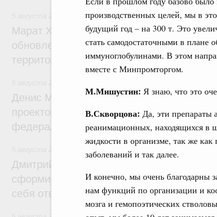
Если в прошлом году базово было 
производственных целей, мы в этом
5 августа 2026
,
Жилищно-коммунальное хозяйство
будущий год – на 300 т. Это увели
Марат Хуснуллин: Более 4,3 тыс. объек
стать самодостаточными в плане о
обновлено в России при участии Фонда 
иммуноглобулинами. В этом напра
территорий
вместе с Минпромторгом.
5 августа 2026
,
Инструменты развития территорий. ОЭЗ.
М.Мишустин:
Я знаю, что это оч
Денис Мантуров провёл совещание по р
проектов института кураторства в Ураль
В.Скворцова:
Да, эти препараты 
федеральном округе
реанимационных, находящихся в ш
жидкости в организме, так же как
5 августа 2026
,
Молодёжная политика
заболеваний и так далее.
Дмитрий Чернышенко: Всемирный фести
И конечно, мы очень благодарны за
сформировал целое сообщество людей, 
нам функций по организации и коо
себя ответственность за будущее
мозга и гемопоэтических стволов
5 августа 2026
,
Национальный проект «Инфраструктура д