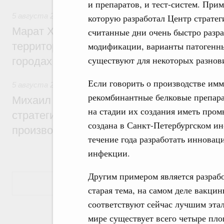
и препаратов, и тест-систем. При
5 августа 2026
,
Жилищная политика, рынок жилья
которую разработал Центр стратег
Марат Хуснуллин: Первые проекты компл
считанные дни очень быстро разра
территорий в Донбассе и Новороссии бу
модификации, варианты патогенны
существуют для некоторых разнови
городах ДНР
Если говорить о производстве имм
5 августа 2026
,
Вопросы производительности труда и по
рекомбинантные белковые препарат
Михаил Мишустин дал поручения по ито
на стадии их создания иметь про
стратегической сессии, посвящённой п
создана в Санкт-Петербургском ин
производительности труда
течение года разработать иннова
инфекции.
Другим примером является разрабо
Показать еще
старая тема, на самом деле вакци
соответствуют сейчас лучшим этал
мире существует всего четыре пл