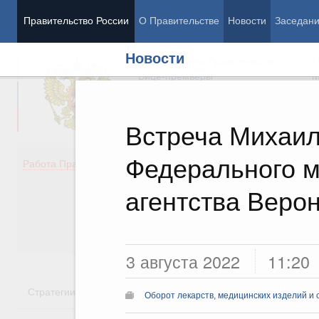
Правительство России
О Правительстве
Новости
Заседан
Новости
Председатель Правительства
М
Вице-премьеры
М
Встреча Михаил
Федерального м
Демография
Занято
Работа Правительства
Здоровье
Технол
Образование
Эконом
агентства Веро
Культура
Финан
Общество
Социал
Государство
3 августа 2022
11:20
Стратегии
Государственные программы
Национальн
Оборот лекарств, медицинских изделий и 