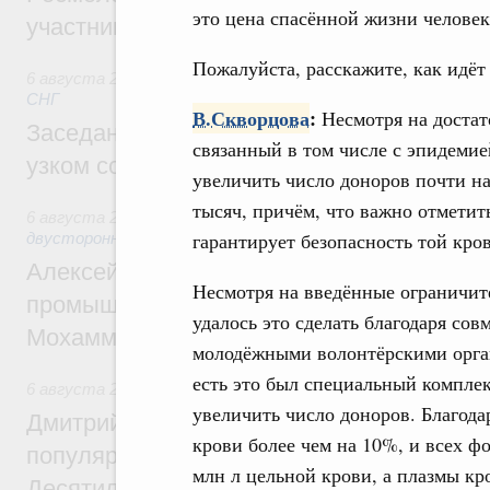
это цена спасённой жизни человек
участников проекта «Кольцо открытий»
Пожалуйста, расскажите, как идёт
6 августа 2026
,
Евразийский экономический союз. Интегр
СНГ
В.Скворцова
:
Несмотря на достат
Заседание Евразийского межправительст
связанный в том числе с эпидеми
узком составе
увеличить число доноров почти на 
тысяч, причём, что важно отметит
6 августа 2026
,
Экономические отношения с зарубежными 
гарантирует безопасность той кро
двусторонней основе
Алексей Оверчук провёл рабочую встреч
Несмотря на введённые ограничит
промышленности, недропользования и т
удалось это сделать благодаря со
Мохаммадом Атабаком
молодёжными волонтёрскими орга
есть это был специальный компле
6 августа 2026
,
Внутренний и въездной туризм
увеличить число доноров. Благода
Дмитрий Чернышенко: Порядка 110 марш
крови более чем на 10%, и всех 
популярного туризма в 35 регионах созд
млн л цельной крови, а плазмы кро
Десятилетия науки и технологий