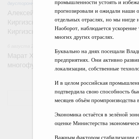
промышленности устоять и избежа
двусторонней основе
прогнозировали и ожидали наши о
Алексей Оверчук принял участие в работе
отдельных отраслях, но мы нигде 
Киргизского экономического форума и XII
Наоборот, наблюдается ускорение 
Киргизской межрегиональной конференц
многих других отраслях.
6 августа 2026
,
Дорожное хозяйство
Буквально на днях посещали Влад
Марат Хуснуллин: На двух скоростных т
предприятиях. Они активно разви
многофункциональные зоны дорожного с
локализации, собственные техноло
И в целом российская промышленн
подтвердила свою способность быс
Показать еще
месяцев объём промпроизводства 
Экономика остаётся в зелёной зоне
оценке Министерства экономическо
Важным фактором стабилизации с