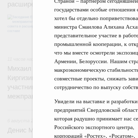
Страной – партнёром сегодняшней
расширенном составе
государствами особые отношения с
В повестке заседания актуальные задачи 
хотел бы отдельно поприветствов
числе совершенствование кооперации в о
министра Смаилова Алихана Асхан
регулирования и администрирования, разв
обеспечение продовольственной безопасн
представительное участие в рабо
железнодорожных перевозок, формирован
промышленной кооперации, к отк
рынка.
что мы вместе осмотрели экспозиц
11 часов назад
,
Евразийский экономический союз. Интегра
Армении, Белоруссии. Нашим стр
Михаил Мишустин принял участие во вст
макроэкономическую стабильность
Киргизии Садыра Жапарова с главами де
совместные проекты, снижать зави
участников заседания Евразийского
сотрудничество по выпуску собст
межправительственного совета
Увидели на выставке и разработки
предприятий Свердловской област
Вчера
которая радушно принимает нас се
6 августа 2026
,
Общие вопросы промышленной политики
Российского экспортного центра,
Денис Мантуров провёл заседание Прав
корпораций «Ростех», «Росатом»,