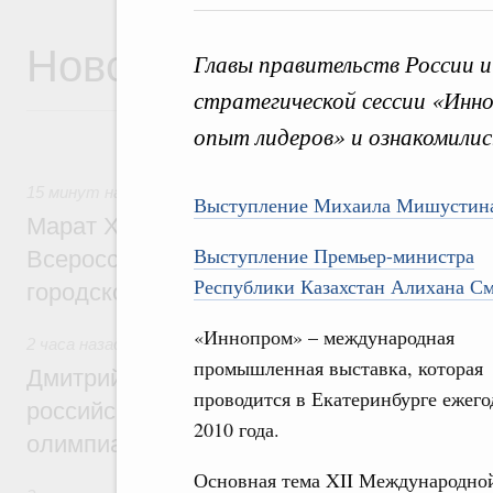
Новости
Главы правительств России и
стратегической сессии «Инн
опыт лидеров» и ознакомилис
15 минут назад
,
Экономика городов. Городская среда
Выступление Михаила Мишустин
Марат Хуснуллин провёл заседание ком
Выступление Премьер-министра
Всероссийского конкурса лучших проект
Республики Казахстан Алихана С
городской среды
«Иннопром» – международная
2 часа назад
,
Отрасль информационных технологий
промышленная выставка, которая
Дмитрий Чернышенко и Сергей Кравцов 
проводится в Екатеринбурге ежего
российскую сборную с победой на Межд
2010 года.
олимпиаде по искусственному интеллект
Основная тема XII Международно