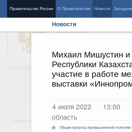
Правительство России
О Правительстве
Новости
Заседан
Новости
Председатель Правительства
М
Вице-премьеры
М
Михаил Мишустин и
Республики Казахст
Демография
Занято
Работа Правительства
участие в работе 
Здоровье
Технол
Образование
Эконом
выставки «Иннопро
Культура
Финан
Общество
Социал
Государство
4 июля 2022
13:00
область
Стратегии
Государственные программы
Национальн
Общие вопросы промышленной политики