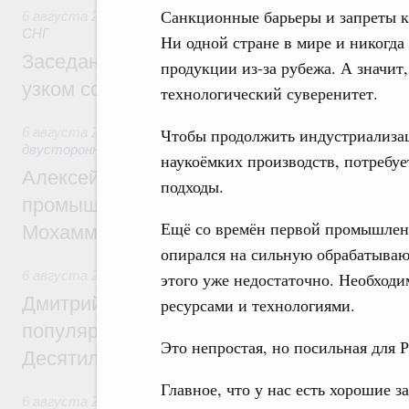
Санкционные барьеры и запреты 
6 августа 2026
,
Евразийский экономический союз. Интегр
СНГ
Ни одной стране в мире и никогда
Заседание Евразийского межправительст
продукции из-за рубежа. А значит
узком составе
технологический суверенитет.
6 августа 2026
,
Экономические отношения с зарубежными 
Чтобы продолжить индустриализац
двусторонней основе
наукоёмких производств, потребу
Алексей Оверчук провёл рабочую встреч
подходы.
промышленности, недропользования и т
Ещё со времён первой промышлен
Мохаммадом Атабаком
опирался на сильную обрабатыва
6 августа 2026
,
Внутренний и въездной туризм
этого уже недостаточно. Необход
Дмитрий Чернышенко: Порядка 110 марш
ресурсами и технологиями.
популярного туризма в 35 регионах созд
Это непростая, но посильная для Р
Десятилетия науки и технологий
Главное, что у нас есть хорошие 
6 августа 2026
,
Экономические и гуманитарные отношения