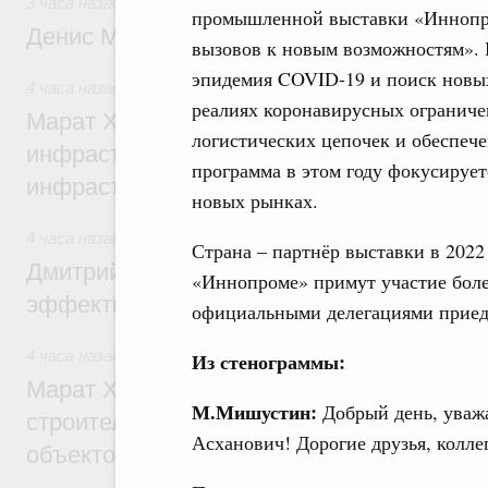
3 часа назад
,
Общие вопросы промышленной политики
промышленной выставки «Иннопр
Денис Мантуров посетил Ярославскую о
вызовов к новым возможностям». 
эпидемия COVID-19 и поиск новы
4 часа назад
,
Бюджеты субъектов Федерации. Межбюдже
реалиях коронавирусных ограничен
Марат Хуснуллин: 15 объектов спортивн
логистических цепочек и обеспече
инфраструктуры построили и обновили б
программа в этом году фокусирует
инфраструктурным кредитам
новых рынках.
4 часа назад
,
Развитие сельских территорий
Страна – партнёр выставки в 2022 
Дмитрий Патрушев: Синхронизация госп
«Иннопроме» примут участие боле
эффективность поддержки сельских тер
официальными делегациями приеду
4 часа назад
,
Экономика городов. Городская среда
Из стенограммы:
Марат Хуснуллин: «Единый заказчик» з
М.Мишустин:
Добрый день, уваж
строительство и реконструкцию более 3
Асханович! Дорогие друзья, колле
объектов