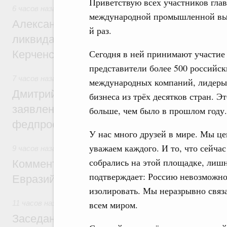
Приветствую всех участников гла
6 часов назад
,
Чрезвычайные ситуации и ликвидация их по
международной промышленной выс
Александр Козлов провёл заседание пра
й раз.
ликвидации последствий чрезвычайной с
Сегодня в ней принимают участие
Керченском проливе
представители более 500 российск
7 часов назад
,
Среднее профессиональное образование
международных компаний, лидеры
Дмитрий Чернышенко: Установлен рекорд
бизнеса из трёх десятков стран. Э
заявлений от абитуриентов колледжей и
больше, чем было в прошлом году.
федпроекта «Профессионалитет»
У нас много друзей в мире. Мы ц
уважаем каждого. И то, что сейчас
9 часов назад
,
Евразийский экономический союз. Интеграц
собрались на этой площадке, лиш
Комментарий Алексея Оверчука по итога
подтверждает: Россию невозможн
Евразийского межправительственного со
изолировать. Мы неразрывно связ
11 часов назад
,
Евразийский экономический союз. Интегра
всем миром.
Заседание Евразийского межправительст