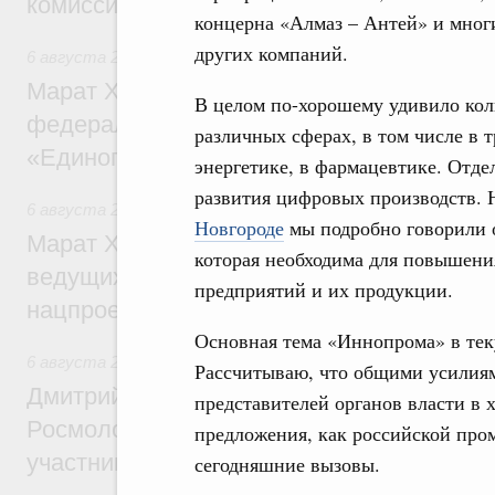
комиссии по промышленности
концерна «Алмаз – Антей» и мног
других компаний.
6 августа 2026
,
Регулирование в сфере строительства
Марат Хуснуллин: Более 130 социальных
В целом по-хорошему удивило кол
федерального значения построено под к
различных сферах, в том числе в 
«Единого заказчика»
энергетике, в фармацевтике. Отд
развития цифровых производств. 
6 августа 2026
,
Национальный проект «Инфраструктура д
Новгороде
мы подробно говорили о
Марат Хуснуллин: Порядка 200 дорожных
которая необходима для повышени
ведущих к спортивным объектам, обновят
предприятий и их продукции.
нацпроекту «Инфраструктура для жизни
Основная тема «Иннопрома» в те
6 августа 2026
,
Молодёжная политика
Рассчитываю, что общими усилиям
Дмитрий Чернышенко, Сергей Кравцов и
представителей органов власти в
Росмолодёжи Григорий Гуров поприветс
предложения, как российской пр
участников проекта «Кольцо открытий»
сегодняшние вызовы.