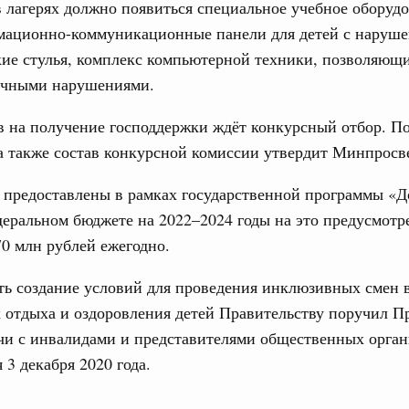
в лагерях должно появиться специальное учебное оборудо
ческие организации. Добровольчество и волонтёрство.
мационно-коммуникационные панели для детей с наруше
31
ие стулья, комплекс компьютерной техники, позволяющи
онтёров-медиков с 10-летием
личными нарушениями.
а Татьяна Голикова поздравила участников
С помощь
 «Волонтёры-медики» с 10-летним юбилеем.
осуществ
 на получение господдержки ждёт конкурсный отбор. По
Для поиск
Вчера
сервисо
а также состав конкурсной комиссии утвердит Минпросв
реда
Выбра
 предоставлены в рамках государственной программы «Д
ие комиссии Всероссийского конкурса лучших
пери
деральном бюджете на 2022–2024 годы на это предусмотр
ды
70 млн рублей ежегодно.
Архи
ологий
авцов поздравили российскую сборную с
ть создание условий для проведения инклюзивных смен 
иаде по искусственному интеллекту
 отдыха и оздоровления детей Правительству поручил П
Подпи
чи с инвалидами и представителями общественных орган
политики
скую область
 3 декабря 2020 года.
Ежеднев
Email
и. Межбюджетные отношения