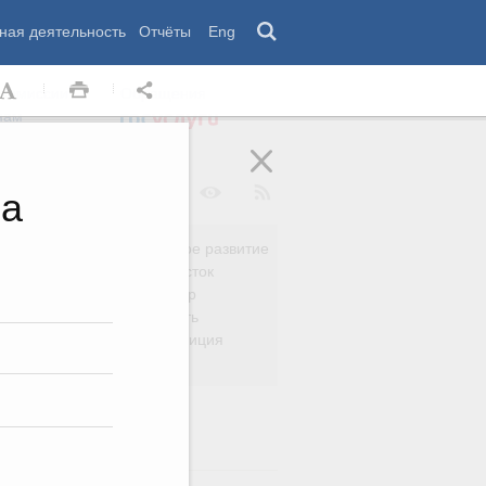
ная деятельность
Отчёты
Eng
 комиссии
Обращения
нам
на
Региональное развитие
да
Дальний Восток
вязь
Россия и мир
Безопасность
сть
Право и юстиция
яйство