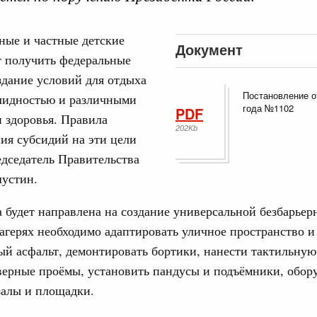
ные и частные детские
Документ
т получить федеральные
здание условий для отдыха
Постановление о
алидностью и различными
Кален
года №1102
PDF
 здоровья. Правила
ре научных исследований и разработок
202Kb
ия субсидий на эти цели
нь премий, лауреаты которых освобождаются
ПН
дседатель Правительства
устин.
978
 будет направлена на создание универсальной безбарьер
логий
3
лагерях необходимо адаптировать уличное пространство 
по итогам XI конференции «Цифровая
»
ый асфальт, демонтировать бортики, нанести тактильную
10
ерные проёмы, установить пандусы и подъёмники, обор
ссовый спорт
17
залы и площадки.
гтярёв поздравили россиян с Днём
24