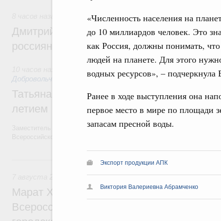
«Численность населения на планет
8 часов назад
,
Спорт высших достижений и массовый спо
Дмитрий Чернышенко и Михаил Дегтярёв
до 10 миллиардов человек. Это зн
как Россия, должны понимать, что
россиян с Днём физкультурника
людей на планете. Для этого нужн
10 часов назад
,
Социальные инновации. Некоммерческие орг
водных ресурсов», – подчеркнула
Добровольчество и волонтёрство. Благотворительност
Татьяна Голикова поздравила волонтёров
Ранее в ходе выступления она нап
летием
первое место в мире по площади з
запасам пресной воды.
Заместитель Председателя Правительства Татьяна Голикова поздра
Всероссийского общественного движения «Волонтёры-медики» с 10
Вчера
Экспорт продукции АПК
7 августа 2026
,
Экономика городов. Городская среда
Виктория Валериевна Абрамченко
Марат Хуснуллин провёл заседание ком
Всероссийского конкурса лучших проект