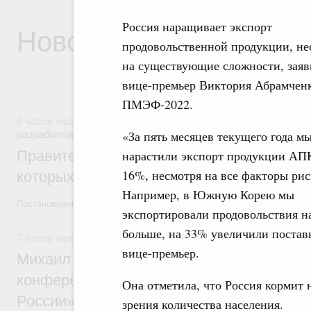
Россия наращивает экспорт
Новости
продовольственной продукции, не
на существующие сложности, заяв
вице-премьер Виктория Абрамченк
ПМЭФ-2022.
6 часов назад
,
Государственная политика в сфере научных
«За пять месяцев текущего года м
разработок
нарастили экспорт продукции АП
Правительство расширило перечень пре
16%, несмотря на все факторы рис
которых освобождаются от НДФЛ
Например, в Южную Корею мы
Постановление от 5 августа 2026 года №978
экспортировали продовольствия н
больше, на 33% увеличили поставк
7 часов назад
,
Отрасль информационных технологий
вице-премьер.
Михаил Мишустин дал поручения по итог
конференции «Цифровая индустрия пр
Она отметила, что Россия кормит н
России»
зрения количества населения.