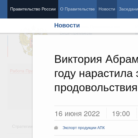
Правительство России
О Правительстве
Новости
Заседан
Новости
Председатель Правительства
М
Вице-премьеры
М
Виктория Абрам
году нарастила 
Демография
Занято
Работа Правительства
Здоровье
Технол
Образование
Эконом
продовольствия
Культура
Финан
Общество
Социал
Государство
16 июня 2022
19:00
Стратегии
Государственные программы
Национальн
Экспорт продукции АПК