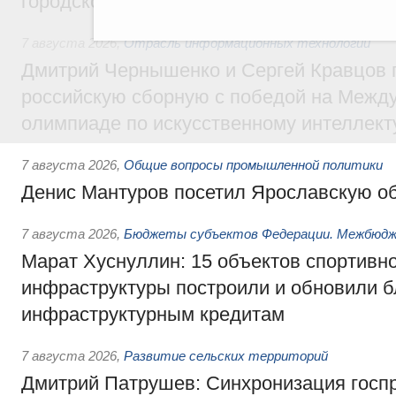
городской среды
7 августа 2026
,
Отрасль информационных технологий
Дмитрий Чернышенко и Сергей Кравцов 
российскую сборную с победой на Межд
олимпиаде по искусственному интеллект
7 августа 2026
,
Общие вопросы промышленной политики
Денис Мантуров посетил Ярославскую о
7 августа 2026
,
Бюджеты субъектов Федерации. Межбюд
Марат Хуснуллин: 15 объектов спортивн
инфраструктуры построили и обновили б
инфраструктурным кредитам
7 августа 2026
,
Развитие сельских территорий
Дмитрий Патрушев: Синхронизация госп